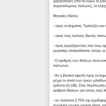
χαμηλότερες από 50 ευρώ το μήν
περισσότερους πιστωτές, το ελάχ
Μηνιαίες δόσεις:
- προς το Δημόσιο, Tράπεζες και 
- προς τους λοιπούς ιδιώτες πιστω
- προς εργαζόμενους που τους ο
εργασίας οποιουδήποτε τύπου, οι δ
- Ο αριθμός των δόσεων είναι κοι
πιστωτών.
- Αν η βασική οφειλή προς το Δημ
μέχρι το ποσό των τριών χιλιάδων
τριάντα εξι (36). Στην περίπτωσ
αριθμού δόσεων για όλους τους θ
- αν ποσοστό 2,75% της κερδοφορ
συνολική αρχική μηνιαία δόση, τ