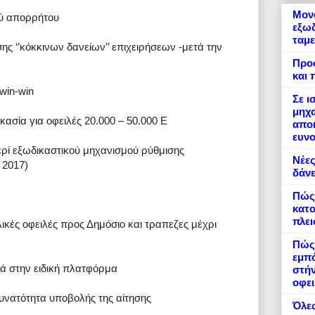
Μονό
ού απορρήτου
εξωδ
ταμε
ς ‘’κόκκινων δανείων’’ επιχειρήσεων -μετά την
Προ
και 
win-win
Σε ι
μηχα
κασία για οφειλές 20.000 – 50.000 Ε
αποκ
ευνο
ερί εξωδικαστικού μηχανισμού ρύθμισης
Νέες
 2017)
δάνε
Πώς
κατο
πλε
λικές οφειλές προς Δημόσιο και τραπεζες μέχρι
Πώς 
εμπό
κά στην ειδική πλατφόρμα
στήν
οφει
δυνατότητα υποβολής της αίτησης
Όλες