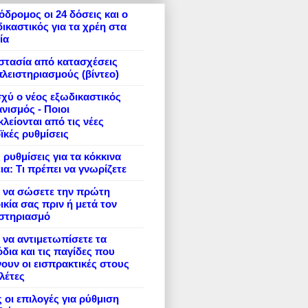
δρομος οι 24 δόσεις και ο
ικαστικός για τα χρέη στα
ία
στασία από κατασχέσεις
πλειστηριασμούς (βίντεο)
σχύ ο νέος εξωδικαστικός
νισμός - Ποιοι
λείονται από τις νέες
ϊκές ρυθμίσεις
 ρυθμίσεις για τα κόκκινα
ια: Τι πρέπει να γνωρίζετε
 να σώσετε την πρώτη
ικία σας πριν ή μετά τον
ιστηριασμό
να αντιμετωπίσετε τα
δια και τις παγίδες που
ουν οι εισπρακτικές στους
λέτες
 οι επιλογές για ρύθμιση