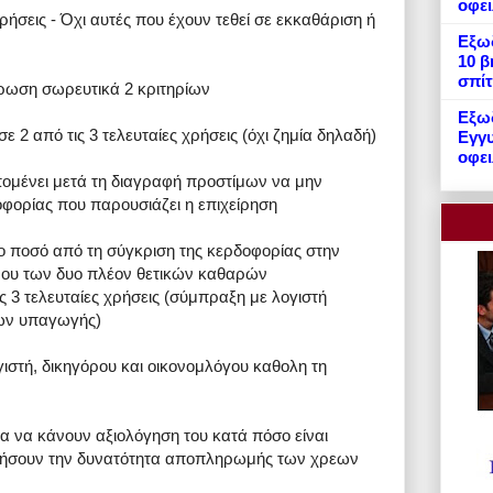
οφε
ήσεις - Όχι αυτές που έχουν τεθεί σε εκκαθάριση ή
Εξωδ
10 β
σπίτ
ρωση σωρευτικά 2 κριτηρίων
Εξωδ
ε 2 από τις 3 τελευταίες χρήσεις (όχι ζημία δηλαδή)
Εγγυ
οφει
πομένει μετά τη διαγραφή προστίμων να μην
φορίας που παρουσιάζει η επιχείρηση
 ποσό από τη σύγκριση της κερδοφορίας στην
όρου των δυο πλέον θετικών καθαρών
 3 τελευταίες χρήσεις (σύμπραξη με λογιστή
ρίων υπαγωγής)
γιστή, δικηγόρου και οικονομλόγου καθολη τη
μα να κάνουν αξιολόγηση του κατά πόσο είναι
τιμήσουν την δυνατότητα αποπληρωμής των χρεων