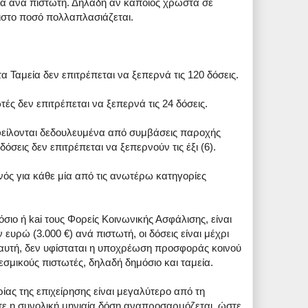
α ανά πιστωτή. Δηλαδή αν κάποιος χρωστά σε
ιστο ποσό πολλαπλασιάζεται.
τα Ταμεία δεν επιτρέπεται να ξεπερνά τις 120 δόσεις.
τές δεν επιτρέπεται να ξεπερνά τις 24 δόσεις.
φείλονται δεδουλευμένα από συμβάσεις παροχής
όσεις δεν επιτρέπεται να ξεπερνούν τις έξι (6).
νός για κάθε μία από τις ανωτέρω κατηγορίες
όσιο ή kai τους Φορείς Κοινωνικής Ασφάλισης, είναι
 ευρώ (3.000 €) ανά πιστωτή, οι δόσεις είναι μέχρι
η αυτή, δεν υφίσταται η υποχρέωση προσφοράς κοινού
εσμικούς πιστωτές, δηλαδή δημόσιο και ταμεία.
ίας της επιχείρησης είναι μεγαλύτερο από τη
ότε η συνολική μηνιαία δόση αναπροσαρμόζεται, ώστε