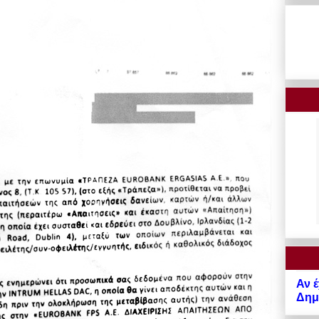
Αν έ
Δημό