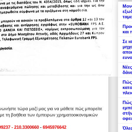
Μονό
εξωδ
ταμε
Προ
και 
Σε ι
μηχα
αποκ
ευνο
Νέες
δάνε
Πώς
κατο
πλε
Πώς 
εμπό
ινωνήστε τώρα μαζί μας για να μάθετε πώς μπορείτε
στήν
 με τη βοήθεια των έμπειρων χρηματοοικονομικών
οφει
09237 - 210.3300660
-
6945976642
Όλες