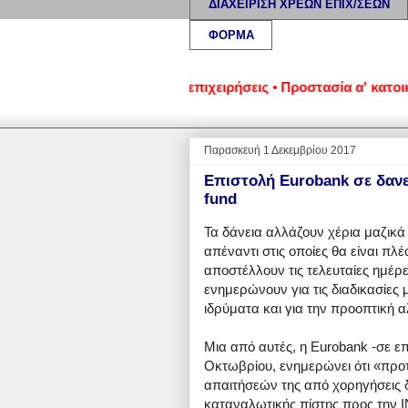
ΔΙΑΧΕΙΡΙΣΗ ΧΡΕΩΝ ΕΠΙΧ/ΣΕΩΝ
ΦΟΡΜΑ
μένα νοικοκυριά και επιχειρήσεις • Προστασία α' κατοικίας: 
Παρασκευή 1 Δεκεμβρίου 2017
Επιστολή Eurobank σε δανε
fund
Τα δάνεια αλλάζουν χέρια μαζικά κ
απέναντι στις οποίες θα είναι πλ
αποστέλλουν τις τελευταίες ημέρε
ενημερώνουν για τις διαδικασίε
ιδρύματα και για την προοπτική
Μια από αυτές, η Eurobank -σε ε
Οκτωβρίου, ενημερώνει ότι «προτ
απαιτήσεών της από χορηγήσεις 
καταναλωτικής πίστης προς την 