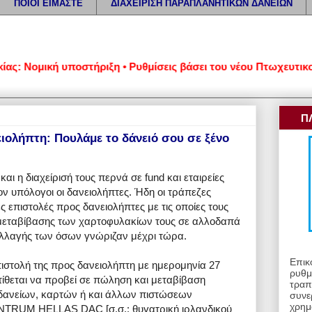
ΠΟΙΟΙ ΕΙΜΑΣΤΕ
ΔΙΑΧΕΙΡΙΣΗ ΠΑΡΑΠΛΑΝΗΤΙΚΩΝ ΔΑΝΕΙΩΝ
Νομική υποστήριξη • Ρυθμίσεις βάσει του νέου Πτωχευτικού Κώδ
Π
ιολήπτη: Πουλάμε το δάνειό σου σε ξένο
αι η διαχείρισή τους περνά σε fund και εταιρείες
έον υπόλογοι οι δανειολήπτες. Ήδη οι τράπεζες
ς επιστολές προς δανειολήπτες με τις οποίες τους
ς μεταβίβασης των χαρτοφυλακίων τους σε αλλοδαπά
 αλλαγής των όσων γνώριζαν μέχρι τώρα.
Επικ
πιστολή της προς δανειολήπτη με ημερομηνία 27
ρυθμ
ίθεται να προβεί σε πώληση και μεταβίβαση
τραπ
δανείων, καρτών ή και άλλων πιστώσεων
συνε
χρημ
INTRUM HELLAS DAC [σ.σ.: θυγατρική ιρλανδικού