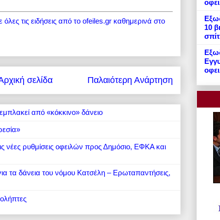
οφε
Εξωδ
όλες τις ειδήσεις από το ofeiles.gr καθημερινά στο
10 β
σπίτ
Εξωδ
Εγγυ
οφει
Αρχική σελίδα
Παλαιότερη Ανάρτηση
εμπλακεί από «κόκκινο» δάνειο
ρεσία»
 τις νέες ρυθμίσεις οφειλών προς Δημόσιο, ΕΦΚΑ και
 για τα δάνεια του νόμου Κατσέλη – Ερωταπαντήσεις,
ιολήπτες