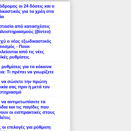
δρομος οι 24 δόσεις και ο
ικαστικός για τα χρέη στα
ία
στασία από κατασχέσεις
πλειστηριασμούς (βίντεο)
σχύ ο νέος εξωδικαστικός
νισμός - Ποιοι
λείονται από τις νέες
ϊκές ρυθμίσεις
 ρυθμίσεις για τα κόκκινα
ια: Τι πρέπει να γνωρίζετε
 να σώσετε την πρώτη
ικία σας πριν ή μετά τον
ιστηριασμό
να αντιμετωπίσετε τα
δια και τις παγίδες που
ουν οι εισπρακτικές στους
λέτες
 οι επιλογές για ρύθμιση