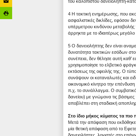
του καλόπιστου δανειολήπτη-κατ
4 Η τακτική ενημέρωσης, που ακο
ασφαλιστικές δικλίδες, εφόσον δ
υπέρμετρου κινδύνου μεταβολής 
άρρηκτα με το ιδιαιτέρως μεγάλο
5 Ο δανειολήπτης δεν είναι αναμε
δυνατότητα τακτικών εσόδων στο
συνέπεια, δεν θέλησε αυτή καθ’ ε
χρησιμοποίησε το ελβετικό φράγκ
εκτάσεως της οφειλής της. Ο τύπ
συνάψουν οι καταναλωτές και ειδι
οικονομικό κίνητρο την επένδυση
π.χ. το συνάλλαγμα. Ο συμβατικ
δανείου) με γνώμονα τις βάσιμες 
αποβλέπει στη σταδιακή αποπληρ
Στο ίδιο μήκος κύματος τα πιο
Μετά την απόφαση που εκδόθηκε 
μία θετική απόφαση από το Εφετεί
δανειολήπτες, λογιστές στο επά