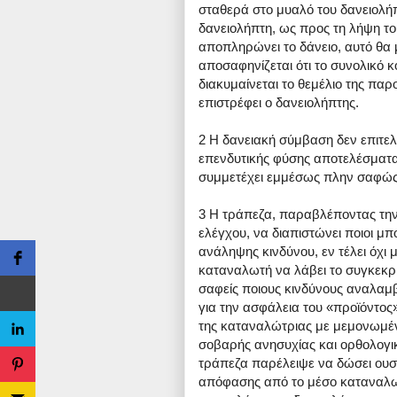
σταθερά στο μυαλό του δανειολή
δανειολήπτη, ως προς τη λήψη το
αποπληρώνει το δάνειο, αυτό θα 
αποσαφηνίζεται ότι το συνολικό κ
διακυμαίνεται το θεμέλιο της παρο
επιστρέφει ο δανειολήπτης.
2 Η δανειακή σύμβαση δεν επιτελ
επενδυτικής φύσης αποτελέσματα 
συμμετέχει εμμέσως πλην σαφώς
3 Η τράπεζα, παραβλέποντας την
ελέγχου, να διαπιστώνει ποιοι μ
ανάληψης κινδύνου, εν τέλει όχι
καταναλωτή να λάβει το συγκεκρι
σαφείς ποιους κινδύνους αναλαμ
για την ασφάλεια του «προϊόντος
της καταναλώτριας με μεμονωμέν
σοβαρής ανησυχίας και ορθολογικ
τράπεζα παρέλειψε να δώσει ουσι
απόφασης από το μέσο καταναλω