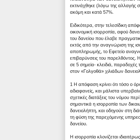
εκτινάχθηκε (λόγω της αλλαγής σ
ακόμη και κατά 57%.
Ειδικότερα, στην τελεσίδικη από
οικονομική ισορροπία, αφού δανε
του δανείου που έλαβε πραγματι
εκτός από την αναγνώριση της ισο
αποπληρωμής, το Εφετείο αναγνώρ
επιβαρύνσεις του παρελθόντος. Η 
σε 5 σημεία- κλειδιά, παραδοχές 
στον «Γολγοθά» χιλιάδων δανειολ
1 H απόφαση κρίνει ότι τόσο ο ό
αδιαφανείς, και μάλιστα υπερβαίν
σχετικές διατάξεις του νόμου περ
σημαντικά η ισορροπία των δικα
δανειολήπτη, και οδηγούν στη δι
τη φύση της παρεχόμενης υπηρεσί
δανείου.
Η ισορροπία κλονίζεται ιδιαιτέρ