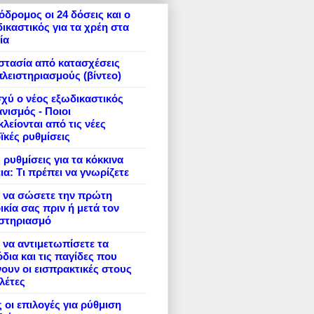
δρομος οι 24 δόσεις και ο
ικαστικός για τα χρέη στα
ία
στασία από κατασχέσεις
πλειστηριασμούς (βίντεο)
σχύ ο νέος εξωδικαστικός
νισμός - Ποιοι
λείονται από τις νέες
ϊκές ρυθμίσεις
 ρυθμίσεις για τα κόκκινα
ια: Τι πρέπει να γνωρίζετε
 να σώσετε την πρώτη
ικία σας πριν ή μετά τον
ιστηριασμό
να αντιμετωπίσετε τα
δια και τις παγίδες που
ουν οι εισπρακτικές στους
λέτες
 οι επιλογές για ρύθμιση