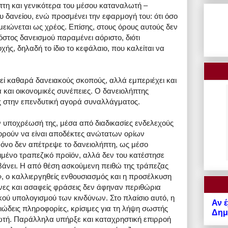
πτη και γενικότερα του μέσου καταναλωτή –
υ δανείου, ενώ προσμένει την εφαρμογή του: ότι όσο
μειώνεται ως χρέος. Επίσης, στους όρους αυτούς δεν
όστος δανεισμού παραμένει αόριστο, διότι
χής, δηλαδή το ίδιο το κεφάλαιο, που καλείται να
εί καθαρά δανειακούς σκοπούς, αλλά εμπεριέχει και
και οικονομικές συνέπειες. Ο δανειολήπτης
 στην επενδυτική αγορά συναλλάγματος.
 υποχρέωσή της, μέσα από διαδικασίες ενδελεχούς
πορούν να είναι αποδέκτες ανώτατων ορίων
 μόνο δεν απέτρεψε το δανειολήπτη, ως μέσο
μένο τραπεζικό προϊόν, αλλά δεν του κατέστησε
βάνει. Η από θέση ασκούμενη πειθώ της τράπεζας
», ο καλλιεργηθείς ενθουσιασμός και η προσέλκυση
ες και ασαφείς φράσεις δεν άφηναν περιθώρια
ού υπολογισμού των κινδύνων. Στο πλαίσιο αυτό, η
Αν έ
ώδεις πληροφορίες, κρίσιμες για τη λήψη σωστής
Δημό
τή. Παράλληλα υπήρξε και καταχρηστική επιρροή