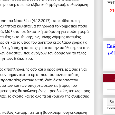
συμβ
την ισοτιμία ευρώ-ελβετικού φράγκου), αυξανόμενη
21
φαση του Ναυπλίου (4.12.2017) αποκαθίσταται η
ιολήπτρια καλείται να πληρώσει το χρηματικό ποσό
κά. Μάλιστα, σε δικαστική απόφαση για πρώτη φορά
τιμίας εκταμίευσης, ως μόνης νόμιμης ισοτιμίας
ισε και το ύψος του άληκτου κεφαλαίου χωρίς τις
Εκδ
δικηγόρος, η οποία χειρίστηκε την υπόθεση, εστίασε
ρύ
των δικαστών που ανοίγουν τον δρόμο για το τέλος
ηπτών. Ειδικότερα:
ρος αποπληρωμής όσο και ο όρος ενημέρωσης είναι
ουν σημαντικά τα όρια, που τάσσονται από τις
ί προστασίας καταναλωτή, διότι διαταράσσεται
ιωμάτων και των υποχρεώσεων εις βάρος τoυ
άψευση της δικαιολογημένης προσδοκίας του ως προς
ας, το σκοπό και το όλο περιεχόμενο της σύμβασης
Powe
ως, καθώς καταρρίπτεται η βασικότερη συγκεκριμένη