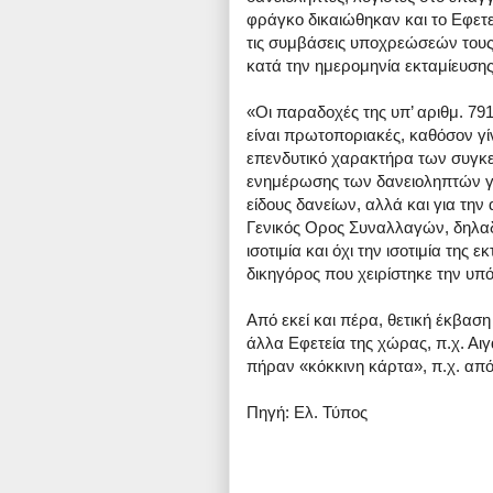
φράγκο δικαιώθηκαν και το Εφε
τις συμβάσεις υποχρεώσεών τους,
κατά την ημερομηνία εκταμίευση
«Οι παραδοχές της υπ’ αριθμ. 79
είναι πρωτοποριακές, καθόσον γίν
επενδυτικό χαρακτήρα των συγκε
ενημέρωσης των δανειοληπτών για
είδους δανείων, αλλά και για την
Γενικός Ορος Συναλλαγών, δηλα
ισοτιμία και όχι την ισοτιμία της
δικηγόρος που χειρίστηκε την υπό
Από εκεί και πέρα, θετική έκβασ
άλλα Εφετεία της χώρας, π.χ. Αιγ
πήραν «κόκκινη κάρτα», π.χ. απ
Πηγή: Ελ. Τύπος