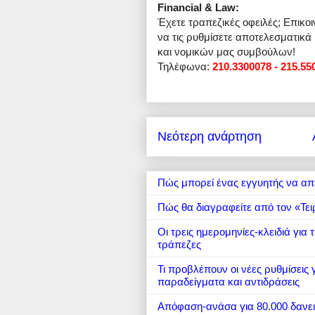
Financial & Law:
Έχετε τραπεζικές οφειλές; Επικο
να τις ρυθμίσετε αποτελεσματικά
και νομικών μας συμβούλων!
Τηλέφωνα:
210.3300078 - 215.55
Νεότερη ανάρτηση
Πώς μπορεί ένας εγγυητής να απ
Πώς θα διαγραφείτε από τον «Τει
Οι τρεις ημερομηνίες-κλειδιά για
τράπεζες
Τι προβλέπουν οι νέες ρυθμίσεις
παραδείγματα και αντιδράσεις
Απόφαση-ανάσα για 80.000 δανε