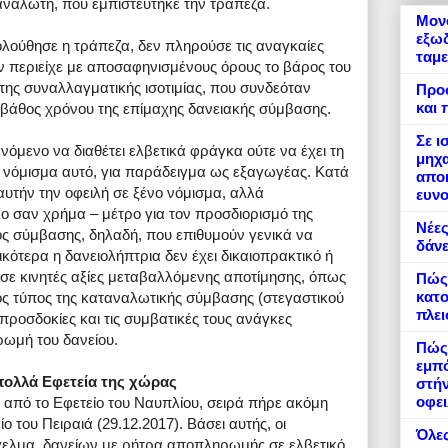
αναλωτή, που εμπιστεύτηκε την τράπεζα.
Μονό
εξωδ
λούθησε η τράπεζα, δεν πληρούσε τις αναγκαίες
ταμε
εν περιείχε με αποσαφηνισμένους όρους το βάρος του
της συναλλαγματικής ισοτιμίας, που συνδεόταν
Προ
και 
 βάθος χρόνου της επίμαχης δανειακής σύμβασης.
Σε ι
νόμενο να διαθέτει ελβετικά φράγκα ούτε να έχει τη
μηχα
 νόμισμα αυτό, για παράδειγμα ως εξαγωγέας. Κατά
αποκ
αυτήν την οφειλή σε ξένο νόμισμα, αλλά
ευνο
ο σαν χρήμα – μέτρο για τον προσδιορισμό της
Νέες
ος σύμβασης, δηλαδή, που επιθυμούν γενικά να
δάνε
κότερα η δανειολήπτρια δεν έχει δικαιοπρακτικό ή
 σε κινητές αξίες μεταβαλλόμενης αποτίμησης, όπως
Πώς
κατο
ός τύπος της καταναλωτικής σύμβασης (στεγαστικού
πλε
προσδοκίες και τις συμβατικές τους ανάγκες
ωμή του δανείου.
Πώς 
εμπό
 πολλά Εφετεία της χώρας
στήν
οφει
από το Εφετείο του Ναυπλίου, σειρά πήρε ακόμη
ο του Πειραιά (29.12.2017). Βάσει αυτής, οι
Όλες
γγελμα, δανείων με ρήτρα αποπληρωμής σε ελβετικό