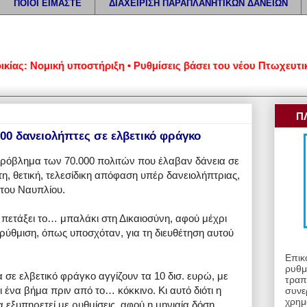
ΠΟΙΟΙ ΕΙΜΑΣΤΕ
ΔΙΑΧΕΙΡΙΣΗ ΠΑΡΑΠΛΑΝΗΤΙΚΩΝ ΔΑΝΕΙΩΝ
 Νομική υποστήριξη • Ρυθμίσεις βάσει του νέου Πτωχευτικού Κ
Π
000 δανειολήπτες σε ελβετικό φράγκο
ρόβλημα των 70.000 πολιτών που έλαβαν δάνεια σε
η, θετική, τελεσίδικη απόφαση υπέρ δανειολήπτριας,
 του Ναυπλίου.
ι πετάξει το… μπαλάκι στη Δικαιοσύνη, αφού μέχρι
 ρύθμιση, όπως υποσχόταν, για τη διευθέτηση αυτού
Επικ
ρυθμ
α σε ελβετικό φράγκο αγγίζουν τα 10 δισ. ευρώ, με
τραπ
 ένα βήμα πριν από το… κόκκινο. Κι αυτό διότι η
συνε
χρημ
 εξυπηρετεί με ρυθμίσεις, αφού η μηνιαία δόση