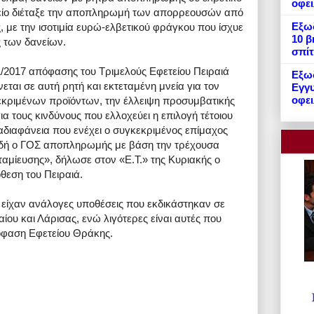
οφε
τείο διέταξε την αποπληρωμή των απορρεουσών από
Εξωδ
 με την ισοτιμία ευρώ-ελβετικού φράγκου που ίσχυε
10 β
ς των δανείων.
σπίτ
1/2017 απόφασης του Τριμελούς Εφετείου Πειραιά
Εξωδ
εται σε αυτή ρητή και εκτεταμένη μνεία για τον
Εγγυ
οφει
κριμένων προϊόντων, την έλλειψη προσυμβατικής
 τους κινδύνους που ελλοχεύει η επιλογή τέτοιου
 αδιαφάνεια που ενέχει ο συγκεκριμένος επίμαχος
δή ο ΓΟΣ αποπληρωμής με βάση την τρέχουσα
 εκταμίευσης», δήλωσε στον «Ε.Τ.» της Κυριακής ο
θεση του Πειραιά.
η είχαν ανάλογες υποθέσεις που εκδικάστηκαν σε
αίου και Λάρισας, ενώ λιγότερες είναι αυτές που
όφαση Εφετείου Θράκης.