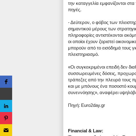
την καταγγελία εμφανίζονται στα γ
πηγές.
- Δεύτερον, ο φόβος των πλειστη
σημαντικού μέρους των στρατηγι
πληροφορίες αντιστέκονται ακόμη 
οι οποίοι έχουν ζοριστεί οικονομι
μπορούν από το εισόδημά τους γι
πλειστηριασμό.
«Οι συγκεκριμένοι επειδή δεν δ
συσσωρευμένες δόσεις, προχωρούν
τράπεζες από την πλευρά τους π
και με μπόνους ένα ποσοστό κουρ
συνεννόησης», αναφέρει υψηλόβ
Πηγή: Euro2day.gr
Financial & Law: