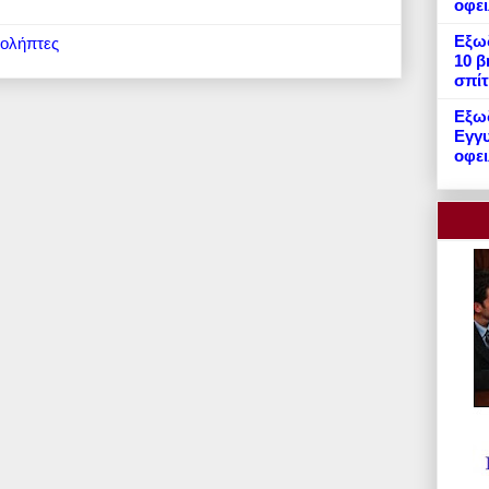
οφε
Εξωδ
ιολήπτες
10 β
σπίτ
Εξωδ
Εγγυ
οφει