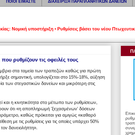
ΠΟΙΟΙ ΕΙΜΑΣΤΕ
ΔΙΑΧΕΙΡΙΣΗ ΠΑΡΑΠΛΑΝΗΤΙΚΩΝ ΔΑΝΕΙΩΝ
Νομική υποστήριξη • Ρυθμίσεις βάσει του νέου Πτωχευτικού Κώ
Π
 που ρυθμίζουν τις οφειλές τους
μβριο στα ταμεία των τραπεζών καθώς για πρώτη
ήρξε σημαντική, υπολογίζεται στο 15%-18%, αύξηση
α των στεγαστικών δανείων και μικρότερη στις
εί και η κινητικότητα στο μέτωπο των ρυθμίσεων,
ρουν ότι «η αποπληρωμή 'ξεχασμένων' δόσεων
Επικ
παράμετρο, καθώς πρόκειται για αμιγώς «καθαρό
ρυθμ
ίθεση με τις ρυθμίσεις για τις οποίες υπάρχει 50%
τραπ
 τον δανειολήπτη».
συνε
χρημ