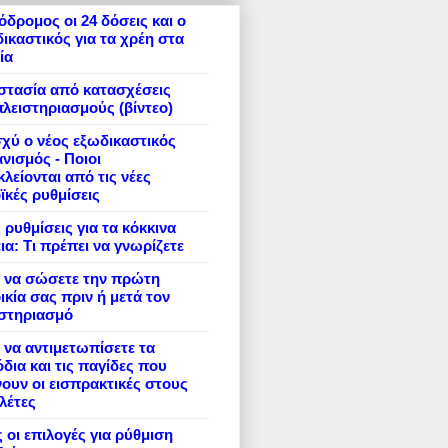
δρομος οι 24 δόσεις και ο
ικαστικός για τα χρέη στα
ία
στασία από κατασχέσεις
πλειστηριασμούς (βίντεο)
σχύ ο νέος εξωδικαστικός
νισμός - Ποιοι
λείονται από τις νέες
ϊκές ρυθμίσεις
 ρυθμίσεις για τα κόκκινα
ια: Τι πρέπει να γνωρίζετε
 να σώσετε την πρώτη
ικία σας πριν ή μετά τον
ιστηριασμό
να αντιμετωπίσετε τα
δια και τις παγίδες που
ουν οι εισπρακτικές στους
λέτες
 οι επιλογές για ρύθμιση