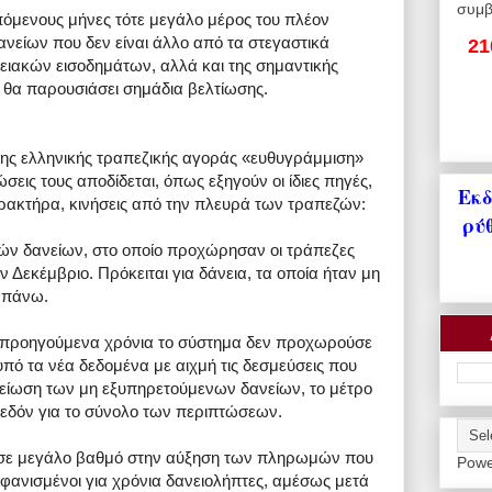
συμβ
επόμενους μήνες τότε μεγάλο μέρος του πλέον
νείων που δεν είναι άλλο από τα στεγαστικά
21
νειακών εισοδημάτων, αλλά και της σημαντικής
 θα παρουσιάσει σημάδια βελτίωσης.
της ελληνικής τραπεζικής αγοράς «ευθυγράμμιση»
εις τους αποδίδεται, όπως εξηγούν οι ίδιες πηγές,
Εκδ
αρακτήρα, κινήσεις από την πλευρά των τραπεζών:
ρύ
ών δανείων, στο οποίο προχώρησαν οι τράπεζες
ν Δεκέμβριο. Πρόκειται για δάνεια, τα οποία ήταν μη
 πάνω.
τα προηγούμενα χρόνια το σύστημα δεν προχωρούσε
πό τα νέα δεδομένα με αιχμή τις δεσμεύσεις που
μείωση των μη εξυπηρετούμενων δανείων, το μέτρο
εδόν για το σύνολο των περιπτώσεων.
ι σε μεγάλο βαθμό στην αύξηση των πληρωμών που
Powe
φανισμένοι για χρόνια δανειολήπτες, αμέσως μετά