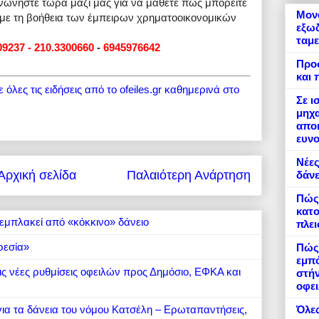
ινωνήστε τώρα μαζί μας για να μάθετε πώς μπορείτε
Μονό
 με τη βοήθεια των έμπειρων χρηματοοικονομικών
εξωδ
ταμε
09237 - 210.3300660
-
6945976642
Προ
και 
όλες τις ειδήσεις από το ofeiles.gr καθημερινά στο
Σε ι
μηχα
αποκ
ευνο
Νέες
Αρχική σελίδα
Παλαιότερη Ανάρτηση
δάνε
Πώς
κατο
εμπλακεί από «κόκκινο» δάνειο
πλε
ρεσία»
Πώς 
εμπό
 τις νέες ρυθμίσεις οφειλών προς Δημόσιο, ΕΦΚΑ και
στήν
οφει
 για τα δάνεια του νόμου Κατσέλη – Ερωταπαντήσεις,
Όλες