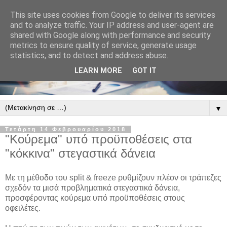
This site uses cookies from Google to deliver its services
and to analyze traffic. Your IP address and user-agent are
shared with Google along with performance and security
metrics to ensure quality of service, generate usage
statistics, and to detect and address abuse.
LEARN MORE
GOT IT
▼
Τετάρτη 14 Φεβρουαρίου 2018
"Κούρεμα" υπό προϋποθέσεις στα
"κόκκινα" στεγαστικά δάνεια
Με τη μέθοδο του split & freeze ρυθμίζουν πλέον οι τράπεζες
σχεδόν τα μισά προβληματικά στεγαστικά δάνεια,
προσφέροντας κούρεμα υπό προϋποθέσεις στους
οφειλέτες.