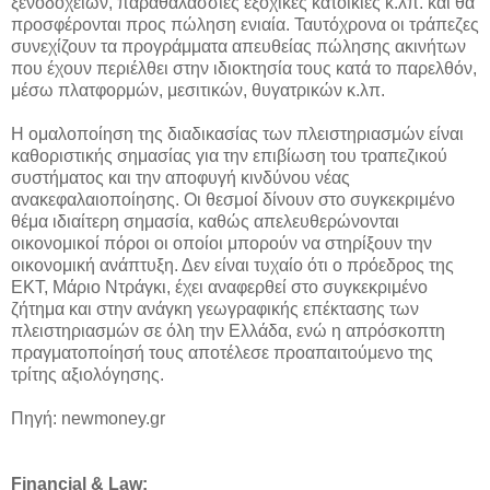
ξενοδοχείων, παραθαλάσσιες εξοχικές κατοικίες κ.λπ. και θα
προσφέρονται προς πώληση ενιαία. Ταυτόχρονα οι τράπεζες
συνεχίζουν τα προγράμματα απευθείας πώλησης ακινήτων
που έχουν περιέλθει στην ιδιοκτησία τους κατά το παρελθόν,
μέσω πλατφορμών, μεσιτικών, θυγατρικών κ.λπ.
Η ομαλοποίηση της διαδικασίας των πλειστηριασμών είναι
καθοριστικής σημασίας για την επιβίωση του τραπεζικού
συστήματος και την αποφυγή κινδύνου νέας
ανακεφαλαιοποίησης. Οι θεσμοί δίνουν στο συγκεκριμένο
θέμα ιδιαίτερη σημασία, καθώς απελευθερώνονται
οικονομικοί πόροι οι οποίοι μπορούν να στηρίξουν την
οικονομική ανάπτυξη. Δεν είναι τυχαίο ότι ο πρόεδρος της
ΕΚΤ, Μάριο Ντράγκι, έχει αναφερθεί στο συγκεκριμένο
ζήτημα και στην ανάγκη γεωγραφικής επέκτασης των
πλειστηριασμών σε όλη την Ελλάδα, ενώ η απρόσκοπτη
πραγματοποίησή τους αποτέλεσε προαπαιτούμενο της
τρίτης αξιολόγησης.
Πηγή: newmoney.gr
Financial & Law: