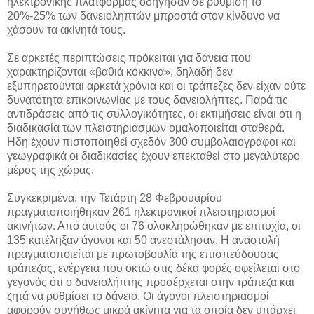
ηλεκτρονικής πλατφόρμας οδήγησαν σε ρύθμιση το
20%-25% των δανειοληπτών μπροστά στον κίνδυνο να
χάσουν τα ακίνητά τους.
Σε αρκετές περιπτώσεις πρόκειται για δάνεια που
χαρακτηρίζονται «βαθιά κόκκινα», δηλαδή δεν
εξυπηρετούνται αρκετά χρόνια και οι τράπεζες δεν είχαν ούτε
δυνατότητα επικοινωνίας με τους δανειολήπτες. Παρά τις
αντιδράσεις από τις συλλογικότητες, οι εκτιμήσεις είναι ότι η
διαδικασία των πλειστηριασμών ομαλοποιείται σταθερά.
Ηδη έχουν πιστοποιηθεί σχεδόν 300 συμβολαιογράφοι και
γεωγραφικά οι διαδικασίες έχουν επεκταθεί στο μεγαλύτερο
μέρος της χώρας.
Συγκεκριμένα, την Τετάρτη 28 Φεβρουαρίου
πραγματοποιήθηκαν 261 ηλεκτρονικοί πλειστηριασμοί
ακινήτων. Από αυτούς οι 76 ολοκληρώθηκαν με επιτυχία, οι
135 κατέληξαν άγονοι και 50 ανεστάλησαν. Η αναστολή
πραγματοποιείται με πρωτοβουλία της επισπεύδουσας
τράπεζας, ενέργεια που οκτώ στις δέκα φορές οφείλεται στο
γεγονός ότι ο δανειολήπτης προσέρχεται στην τράπεζα και
ζητά να ρυθμίσει το δάνειο. Οι άγονοι πλειστηριασμοί
αφορούν συνήθως μικρά ακίνητα για τα οποία δεν υπάρχει