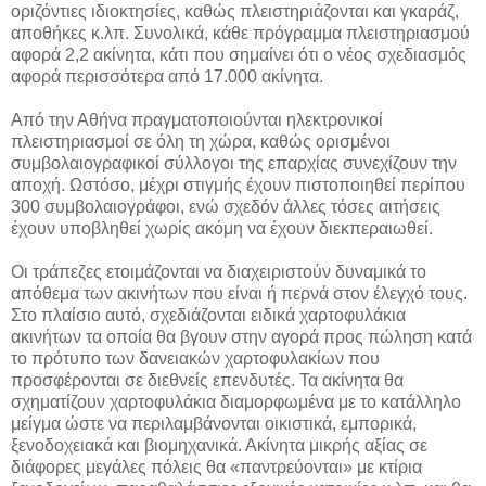
οριζόντιες ιδιοκτησίες, καθώς πλειστηριάζονται και γκαράζ,
αποθήκες κ.λπ. Συνολικά, κάθε πρόγραμμα πλειστηριασμού
αφορά 2,2 ακίνητα, κάτι που σημαίνει ότι ο νέος σχεδιασμός
αφορά περισσότερα από 17.000 ακίνητα.
Από την Αθήνα πραγματοποιούνται ηλεκτρονικοί
πλειστηριασμοί σε όλη τη χώρα, καθώς ορισμένοι
συμβολαιογραφικοί σύλλογοι της επαρχίας συνεχίζουν την
αποχή. Ωστόσο, μέχρι στιγμής έχουν πιστοποιηθεί περίπου
300 συμβολαιογράφοι, ενώ σχεδόν άλλες τόσες αιτήσεις
έχουν υποβληθεί χωρίς ακόμη να έχουν διεκπεραιωθεί.
Οι τράπεζες ετοιμάζονται να διαχειριστούν δυναμικά το
απόθεμα των ακινήτων που είναι ή περνά στον έλεγχό τους.
Στο πλαίσιο αυτό, σχεδιάζονται ειδικά χαρτοφυλάκια
ακινήτων τα οποία θα βγουν στην αγορά προς πώληση κατά
το πρότυπο των δανειακών χαρτοφυλακίων που
προσφέρονται σε διεθνείς επενδυτές. Τα ακίνητα θα
σχηματίζουν χαρτοφυλάκια διαμορφωμένα με το κατάλληλο
μείγμα ώστε να περιλαμβάνονται οικιστικά, εμπορικά,
ξενοδοχειακά και βιομηχανικά. Ακίνητα μικρής αξίας σε
διάφορες μεγάλες πόλεις θα «παντρεύονται» με κτίρια