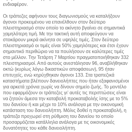
ενδιαφέρον.
Οι τράπεζες αφήνουν τους διαγωνισμούς να καταλήξουν
άγονοι προκειμένου να επανέλθουν στον δεύτερο
πλειστηριασμό στον οποίο το ακίνητο βγαίνει σε σημαντικά
χαμηλότερη τιμή. Με την τακτική αυτή αποφεύγουν να
στοκάρουν μικρά ακίνητα σε υψηλές τιμές. Στον δεύτερο
πλειστηριασμό οι τιμές είναι 50% χαμηλότερες και έτσι έχουν
σημαντικό περιθώριο να τα πουλήσουν σε καλύτερες τιμές
στο μέλλον. Την Τετάρτη 7 Μαρτίου πραγματοποιήθηκαν 332
πλειστηριασμοί. Από αυτούς ανεστάλησαν 96, αναβλήθηκαν
οκτώ (κυρίως λόγω δικαστικών αποφάσεων), 95 ήταν
επιτυχείς, ενώ κηρύχθηκαν άγονοι 133. Στα τραπεζικά
καταστήματα βλέπουν δανειολήπτες που ήταν εξαφανισμένοι
για αρκετά χρόνια χωρίς να δίνουν σημείο ζωής. Το μοντέλο
που εφαρμόζουν οι τράπεζες γι' αυτές τις περιπτώσεις είναι
να ζητούν άμεσα την καταβολή προκαταβολής ίσης με το 5%
του δανείου ή και μέχρι το 10% ανάλογα με την οικονομική
κατάσταση του δανειολήπτη. Μόλις δοθεί η προκαταβολή, η
τράπεζα προχωρεί στη ρύθμιση του δανείου το οποίο
προσαρμόζεται κατάλληλα ανάλογα με τις οικονομικές
δυνατότητες του κάθε δανειολήπτη.