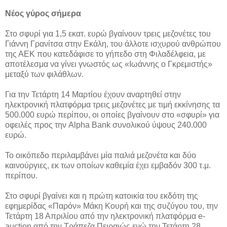
Νέος γύρος σήμερα
Στο σφυρί για 1,5 εκατ. ευρώ βγαίνουν τρεις μεζονέτες του
Γιάννη Γρανίτσα στην Εκάλη, του άλλοτε ισχυρού ανθρώπου
της ΑΕΚ που κατεδάφισε το γήπεδο στη Φιλαδέλφεια, με
αποτέλεσμα να γίνει γνωστός ως «Ιωάννης ο Γκρεμιστής»
μεταξύ των φιλάθλων.
Για την Τετάρτη 14 Μαρτίου έχουν αναρτηθεί στην
ηλεκτρονική πλατφόρμα τρεις μεζονέτες με τιμή εκκίνησης τα
500.000 ευρώ περίπου, οι οποίες βγαίνουν στο «σφυρί» για
οφειλές προς την Alpha Bank συνολικού ύψους 240.000
ευρώ.
Το οικόπεδο περιλαμβάνει μία παλιά μεζονέτα και δύο
καινούργιες, εκ των οποίων καθεμία έχει εμβαδόν 300 τ.μ.
περίπου.
Στο σφυρί βγαίνει και η πρώτη κατοικία του εκδότη της
εφημερίδας «Παρόν» Μάκη Κουρή και της συζύγου του, την
Τετάρτη 18 Απριλίου από την ηλεκτρονική πλατφόρμα e-
auction από την Τράπεζα Πειραιώς ενώ την Τετάρτη 28