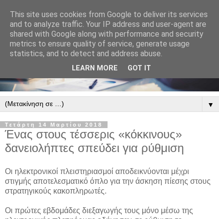
This site uses cookies from Google to deliver its services
and to analyze traffic. Your IP address and user-agent are
shared with Google along with performance and security
metrics to ensure quality of service, generate usage
statistics, and to detect and address abuse.
LEARN MORE
GOT IT
▼
Τετάρτη 14 Μαρτίου 2018
Ένας στους τέσσερις «κόκκινους»
δανειολήπτες σπεύδει για ρύθμιση
Οι ηλεκτρονικοί πλειστηριασμοί αποδεικνύονται μέχρι
στιγμής αποτελεσματικό όπλο για την άσκηση πίεσης στους
στρατηγικούς κακοπληρωτές.
Οι πρώτες εβδομάδες διεξαγωγής τους μόνο μέσω της