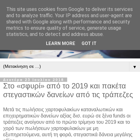
This site uses cookies from Google to deliver its services
and to analyze traffic. Your IP address and user-agent are
shared with Google along with performance and security
metrics to ensure quality of service, generate usage
statistics, and to detect and address abuse.
LEARN MORE
GOT IT
▼
Δευτέρα 23 Ιουλίου 2018
Στο «σφυρί» από το 2019 και πακέτα
στεγαστικών δανείων από τις τράπεζες
Μετά τις πωλήσεις χαρτοφυλακίων καταναλωτικών και
επιχειρηματικών δανείων αξίας δισ. ευρώ σε ξένα funds οι
τράπεζες ανοίγουν από το πρώτο τρίμηνο του 2019 και το
χορό των πωλήσεων χαρτοφυλακίων με μη
εξυπηρετούμενα, αυτή τη φορά, στεγαστικά δάνεια μεγάλης