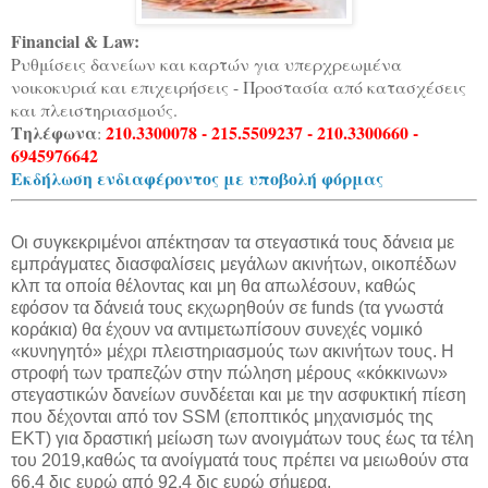
Financial & Law:
Ρυθμίσεις δανείων και καρτών για υπερχρεωμένα
νοικοκυριά και επιχειρήσεις - Προστασία από κατασχέσεις
και πλειστηριασμούς.
Τηλέφωνα
210.3300078 - 215.5509237 - 210.3300660 -
:
6945976642
Εκδήλωση ενδιαφέροντος με υποβολή φόρμας
Οι συγκεκριμένοι απέκτησαν τα στεγαστικά τους δάνεια με
εμπράγματες διασφαλίσεις μεγάλων ακινήτων, οικοπέδων
κλπ τα οποία θέλοντας και μη θα απωλέσουν, καθώς
εφόσον τα δάνειά τους εκχωρηθούν σε funds (τα γνωστά
κοράκια) θα έχουν να αντιμετωπίσουν συνεχές νομικό
«κυνηγητό» μέχρι πλειστηριασμούς των ακινήτων τους. Η
στροφή των τραπεζών στην πώληση μέρους «κόκκινων»
στεγαστικών δανείων συνδέεται και με την ασφυκτική πίεση
που δέχονται από τον SSM (εποπτικός μηχανισμός της
ΕΚΤ) για δραστική μείωση των ανοιγμάτων τους έως τα τέλη
του 2019,καθώς τα ανοίγματά τους πρέπει να μειωθούν στα
66,4 δις ευρώ από 92,4 δις ευρώ σήμερα.