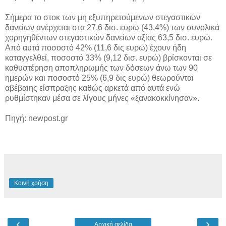
Σήμερα το στοκ των μη εξυπηρετούμενων στεγαστικών
δανείων ανέρχεται στα 27,6 δισ. ευρώ (43,4%) των συνολικά
χορηγηθέντων στεγαστικών δανείων αξίας 63,5 δισ. ευρώ.
Από αυτά ποσοστό 42% (11,6 δις ευρώ) έχουν ήδη
καταγγελθεί, ποσοστό 33% (9,12 δισ. ευρώ) βρίσκονται σε
καθυστέρηση αποπληρωμής των δόσεων άνω των 90
ημερών και ποσοστό 25% (6,9 δις ευρώ) θεωρούνται
αβέβαιης είσπραξης καθώς αρκετά από αυτά ενώ
ρυθμίστηκαν μέσα σε λίγους μήνες «ξανακοκκίνησαν».
Πηγή: newpost.gr
Κοινή χρήση
‹
›
Αρχική σελίδα