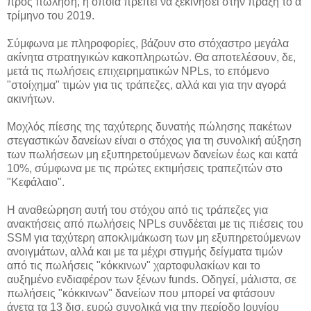
προς πώληση, η οποία πρέπει να ξεκινήσει στην πράξη το α'
τρίμηνο του 2019.
Σύμφωνα με πληροφορίες, βάζουν στο στόχαστρο μεγάλα
ακίνητα στρατηγικών κακοπληρωτών. Θα αποτελέσουν, δε,
μετά τις πωλήσεις επιχειρηματικών NPLs, το επόμενο
"στοίχημα" τιμών για τις τράπεζες, αλλά και για την αγορά
ακινήτων.
Μοχλός πίεσης της ταχύτερης δυνατής πώλησης πακέτων
στεγαστικών δανείων είναι ο στόχος για τη συνολική αύξηση
των πωλήσεων μη εξυπηρετούμενων δανείων έως και κατά
10%, σύμφωνα με τις πρώτες εκτιμήσεις τραπεζιτών στο
"Κεφάλαιο".
Η αναθεώρηση αυτή του στόχου από τις τράπεζες για
ανακτήσεις από πωλήσεις NPLs συνδέεται με τις πιέσεις του
SSM για ταχύτερη αποκλιμάκωση των μη εξυπηρετούμενων
ανοιγμάτων, αλλά και με τα μέχρι στιγμής δείγματα τιμών
από τις πωλήσεις "κόκκινων" χαρτοφυλακίων και το
αυξημένο ενδιαφέρον των ξένων funds. Οδηγεί, μάλιστα, σε
πωλήσεις "κόκκινων" δανείων που μπορεί να φτάσουν
άνετα τα 13 δισ. ευρώ συνολικά για την περίοδο Ιουνίου