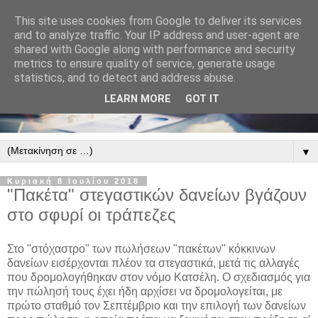
This site uses cookies from Google to deliver its services
and to analyze traffic. Your IP address and user-agent are
shared with Google along with performance and security
metrics to ensure quality of service, generate usage
statistics, and to detect and address abuse.
LEARN MORE
GOT IT
▼
Κυριακή 8 Ιουλίου 2018
"Πακέτα" στεγαστικών δανείων βγάζουν
στο σφυρί οι τράπεζες
Στο "στόχαστρο" των πωλήσεων "πακέτων" κόκκινων
δανείων εισέρχονται πλέον τα στεγαστικά, μετά τις αλλαγές
που δρομολογήθηκαν στον νόμο Κατσέλη. Ο σχεδιασμός για
την πώλησή τους έχει ήδη αρχίσει να δρομολογείται, με
πρώτο σταθμό τον Σεπτέμβριο και την επιλογή των δανείων