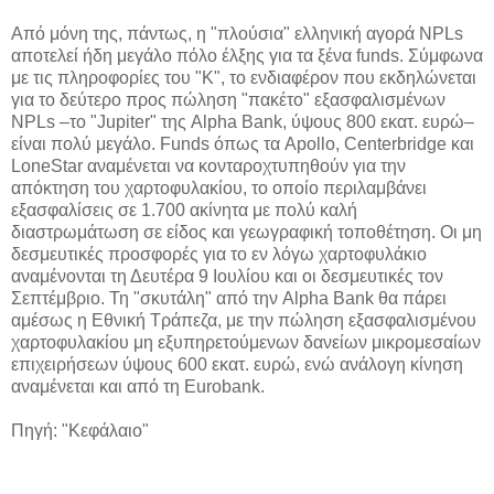
Από μόνη της, πάντως, η "πλούσια" ελληνική αγορά NPLs
αποτελεί ήδη μεγάλο πόλο έλξης για τα ξένα funds. Σύμφωνα
με τις πληροφορίες του "Κ", το ενδιαφέρον που εκδηλώνεται
για το δεύτερο προς πώληση "πακέτο" εξασφαλισμένων
NPLs –το "Jupiter" της Alpha Bank, ύψους 800 εκατ. ευρώ–
είναι πολύ μεγάλο. Funds όπως τα Apollo, Centerbridge και
LoneStar αναμένεται να κονταροχτυπηθούν για την
απόκτηση του χαρτοφυλακίου, το οποίο περιλαμβάνει
εξασφαλίσεις σε 1.700 ακίνητα με πολύ καλή
διαστρωμάτωση σε είδος και γεωγραφική τοποθέτηση. Οι μη
δεσμευτικές προσφορές για το εν λόγω χαρτοφυλάκιο
αναμένονται τη Δευτέρα 9 Ιουλίου και οι δεσμευτικές τον
Σεπτέμβριο. Τη "σκυτάλη" από την Alpha Bank θα πάρει
αμέσως η Εθνική Τράπεζα, με την πώληση εξασφαλισμένου
χαρτοφυλακίου μη εξυπηρετούμενων δανείων μικρομεσαίων
επιχειρήσεων ύψους 600 εκατ. ευρώ, ενώ ανάλογη κίνηση
αναμένεται και από τη Eurobank.
Πηγή: "Κεφάλαιο"