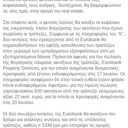
κεφαλαιακές τους ανάγκες. Ταυτόχρονα, θα διαμορφώσουν
τις νέες τιμές στην αγορά του real estate.
Στο πλαίσιο αυτό, ο φετινός Ιούλιος θα ανοίξει το κεφάλαιο
της ενεργητικής πλέον διαχείρισης των ακινήτων που έχουν
σωρεύσει οι τράπεζες. Σύμφωνα με τις πληροφορίες του "Κ",
δύο κινήσεις που προέρχονται από τη Eurobank θα
σηματοδοτήσουν την εφεξής κατεύθυνση των τραπεζών
στον χειρισμό των εμπράγματων εξασφαλίσεων από μη
εξυπηρετούμενα δάνεια. Πρόκειται αφενός για την πώληση
της θυγατρικής εταιρείας ακινήτων της τράπεζας, Eurobank
Property Services, για την οποία αναμένονται δεσμευτικές
προσφορές από ξένους ενδιαφερόμενους στις 17 Ιουλίου. Οι
πληροφορίες αναφέρουν ότι στην τελική ευθεία έχουν φτάσει
πέντε ενδιαφερόμενοι. Αφετέρου, για την πρώτη πώληση
χαρτοφυλακίου 630 ακινήτων από την τράπεζα, εκτιμώμενης
αξίας 22 εκατ. ευρώ, για τα οποία οι προσφορές αναμένονται
στις 20 Ιουλίου.
Οι δύο ανωτέρω κινήσεις της Eurobank θα ανοίξουν τον
δρόμο για ανάλογες κινήσεις και από τις υπόλοιπες
τράπεζες, καθώς ο SSM έχει μεν επιτρέψει τις αγορές