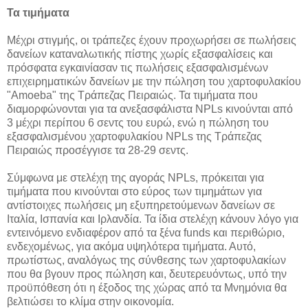
Τα τιμήματα
Μέχρι στιγμής, οι τράπεζες έχουν προχωρήσει σε πωλήσεις
δανείων καταναλωτικής πίστης χωρίς εξασφαλίσεις και
πρόσφατα εγκαινίασαν τις πωλήσεις εξασφαλισμένων
επιχειρηματικών δανείων με την πώληση του χαρτοφυλακίου
"Amoeba" της Τράπεζας Πειραιώς. Τα τιμήματα που
διαμορφώνονται για τα ανεξασφάλιστα NPLs κινούνται από
3 μέχρι περίπου 6 σεντς του ευρώ, ενώ η πώληση του
εξασφαλισμένου χαρτοφυλακίου NPLs της Τράπεζας
Πειραιώς προσέγγισε τα 28-29 σεντς.
Σύμφωνα με στελέχη της αγοράς NPLs, πρόκειται για
τιμήματα που κινούνται στο εύρος των τιμημάτων για
αντίστοιχες πωλήσεις μη εξυπηρετούμενων δανείων σε
Ιταλία, Ισπανία και Ιρλανδία. Τα ίδια στελέχη κάνουν λόγο για
εντεινόμενο ενδιαφέρον από τα ξένα funds και περιθώριο,
ενδεχομένως, για ακόμα υψηλότερα τιμήματα. Αυτό,
πρωτίστως, αναλόγως της σύνθεσης των χαρτοφυλακίων
που θα βγουν προς πώληση και, δευτερευόντως, υπό την
προϋπόθεση ότι η έξοδος της χώρας από τα Μνημόνια θα
βελτιώσει το κλίμα στην οικονομία.