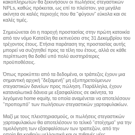
κακοπληρωτών θα ξεκινήσουν οι πωλήσεις στεγαστικών
NPLs, καθώς πρόκειται, ως επί το πλείστον, για μεγάλα
ακίνητα σε καλές περιοχές που θα "φύγουν" εύκολα και σε
καλές τιμές.
Σημειώνεται ότι η παροχή προστασίας στην πρώτη κατοικία
από τον νόμο Κατσέλη θα εκπνεύσει στις 31 Δεκεμβρίου του
τρέχοντος έτους. Ετήσια παράταση της προστασίας αυτής
μπορεί να συζητηθεί προς τα τέλη του έτους, αλλά σε κάθε
περίπτωση θα δοθεί υπό πολύ αυστηρότερες
προϋποθέσεις.
Όπως προκύπτει από τα δεδομένα, οι τράπεζες έχουν μια
σημαντική αρχική "δεξαμενή" μη εξυπηρετούμενων
στεγαστικών δανείων προς πώληση. Παράλληλα, έχουν
καταναλωτικά δάνεια με εξασφαλίσεις σε ακίνητα, τα
λεγόμενα home equity, τα οποία αναμένεται να αποτελέσουν
"προπομπό" των πωλήσεων στεγαστικών χαρτοφυλακίων.
Μαζί με τους πλειστηριασμούς, οι πωλήσεις στεγαστικών
χαρτοφυλακίων θα αποτελέσουν το τελικό "στοίχημα" για την
τιμολόγηση των εξασφαλίσεων των τραπεζών, από την
οποία θα κριθούν μελλοντικά και οι πιθανές νέες