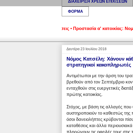
ΔΙΑΧΕΙΡΙΣΗ ΧΡΕΩΝ ΕΠΙΧ/ΣΕΩΝ
ΦΟΡΜΑ
ικοκυριά και επιχειρήσεις • Προστασία α' κατοικίας: Νομική υ
Δευτέρα 23 Ιουλίου 2018
Νόμος Κατσέλη: Χάνουν κάθ
στρατηγικοί κακοπληρωτές
Αντιμέτωποι με την άρση του τρα
βρεθούν από τον Σεπτέμβριο κοντ
ενταχθούν στις ευεργετικές διατά
πρώτης κατοικίας.
Στόχος, με βάση τις αλλαγές που
αυστηροποιούν το καθεστώς της π
όσοι δανειολήπτες κρύβονται πίσω
καταθέσεις και άλλα περιουσιακά 
πληρώνουν τις οφειλές τους στις 