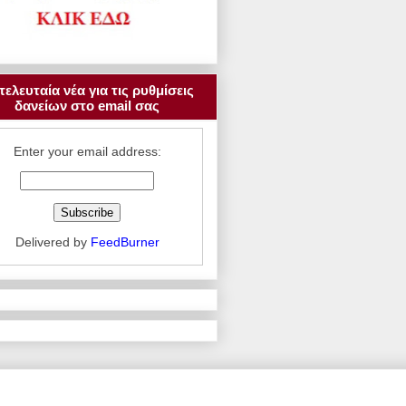
τελευταία νέα για τις ρυθμίσεις
δανείων στο email σας
Enter your email address:
Delivered by
FeedBurner