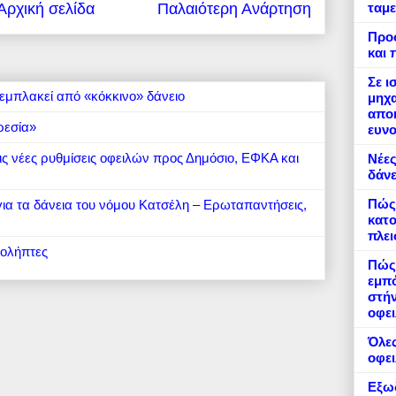
ταμε
Αρχική σελίδα
Παλαιότερη Ανάρτηση
Προ
και 
Σε ι
εμπλακεί από «κόκκινο» δάνειο
μηχα
αποκ
ρεσία»
ευνο
 τις νέες ρυθμίσεις οφειλών προς Δημόσιο, ΕΦΚΑ και
Νέες
δάνε
Πώς
 για τα δάνεια του νόμου Κατσέλη – Ερωταπαντήσεις,
κατο
πλε
ιολήπτες
Πώς 
εμπό
στήν
οφει
Όλες
οφε
Εξωδ