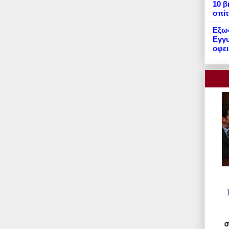
10 β
σπίτ
Εξωδ
Εγγυ
οφει