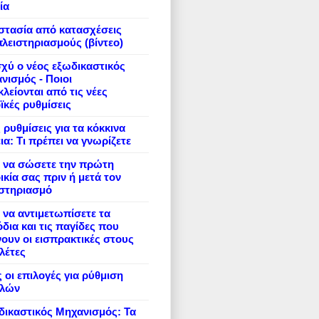
ία
στασία από κατασχέσεις
πλειστηριασμούς (βίντεο)
σχύ ο νέος εξωδικαστικός
νισμός - Ποιοι
λείονται από τις νέες
ϊκές ρυθμίσεις
 ρυθμίσεις για τα κόκκινα
ια: Τι πρέπει να γνωρίζετε
 να σώσετε την πρώτη
ικία σας πριν ή μετά τον
ιστηριασμό
να αντιμετωπίσετε τα
δια και τις παγίδες που
ουν οι εισπρακτικές στους
λέτες
 οι επιλογές για ρύθμιση
ιλών
ικαστικός Μηχανισμός: Τα