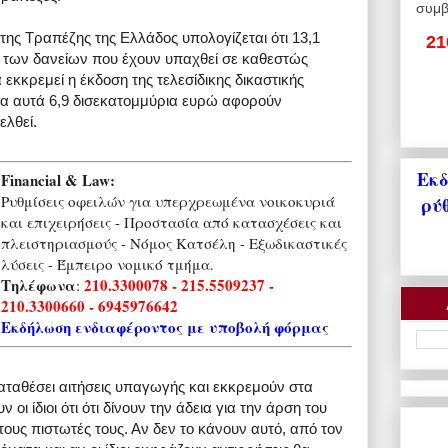
συμβ
της Τραπέζης της Ελλάδος υπολογίζεται ότι 13,1
21
α των δανείων που έχουν υπαχθεί σε καθεστώς
 εκκρεμεί η έκδοση της τελεσίδικης δικαστικής
α αυτά 6,9 δισεκατομμύρια ευρώ αφορούν
ελθεί.
Εκδ
Financial & Law:
Ρυθμίσεις οφειλών για υπερχρεωμένα νοικοκυριά
ρύ
και επιχειρήσεις - Προστασία από κατασχέσεις και
πλειστηριασμούς - Νόμος Κατσέλη - Εξωδικαστικές
λύσεις - Έμπειρο νομικό τμήμα.
Τηλέφωνα
210.3300078 - 215.5509237 -
:
210.3300660 - 6945976642
Εκδήλωση ενδιαφέροντος με υποβολή φόρμας
αταθέσει αιτήσεις υπαγωγής και εκκρεμούν στα
οι ίδιοι ότι ότι δίνουν την άδεια για την άρση του
ους πιστωτές τους. Αν δεν το κάνουν αυτό, από τον