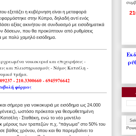
συμβ
ου εξετάζει η κυβέρνηση είναι η μεταφορά
21
εφαρμόστηκε στην Κύπρο, δηλαδή αντί ενός
άσει αξίας ακινήτου σε συνδυασμό με εισοδηματικά
 των δόσεων, που θα προκύπτουν από ρυθμίσεις
ά με πολύ χαμηλό εισόδημα.
Εκδ
ρύ
ερχρεωμένα νοικοκυριά και επιχειρήσεις -
ις και πλειστηριασμούς - Νόμος Κατσέλη -
νομικό τμήμα.
509237 - 210.3300660 - 6945976642
ποβολή φόρμας
αι σήμερα για νοικοκυριά με εισόδημα ως 24.000
γένειες), ωστόσο πρόκειται για θεσμοθετημένη
 Κατσέλη - Σταθάκη, ενώ το νέο μοντέλο
 εκ μέρους των τραπεζών π.χ. “πάγωμα” στο 50% του
Powe
σε βάθος χρόνου, όπου και θα παρεμβαίνει το