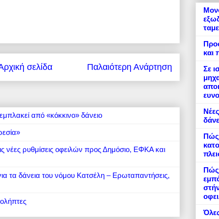
Μονό
εξωδ
ταμε
Προ
και 
Αρχική σελίδα
Παλαιότερη Ανάρτηση
Σε ι
μηχα
αποκ
ευνο
Νέες
εμπλακεί από «κόκκινο» δάνειο
δάνε
ρεσία»
Πώς
κατο
 τις νέες ρυθμίσεις οφειλών προς Δημόσιο, ΕΦΚΑ και
πλε
Πώς 
 για τα δάνεια του νόμου Κατσέλη – Ερωταπαντήσεις,
εμπό
στήν
οφει
ιολήπτες
Όλες