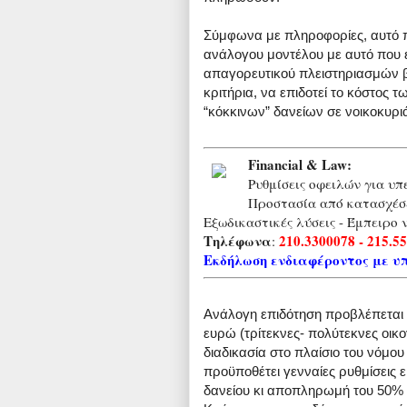
Σύμφωνα με πληροφορίες, αυτό π
ανάλογου μοντέλου με αυτό που 
απαγορευτικού πλειστηριασμών β
κριτήρια, να επιδοτεί το κόστος
“κόκκινων” δανείων σε νοικοκυρι
Financial & Law:
Ρυθμίσεις οφειλών για υπ
Προστασία από κατασχέσε
Εξωδικαστικές λύσεις - Έμπειρο 
Τηλέφωνα
210.3300078 - 215.5
:
Εκδήλωση ενδιαφέροντος με υ
Ανάλογη επιδότηση προβλέπεται κ
ευρώ (τρίτεκνες- πολύτεκνες οικο
διαδικασία στο πλαίσιο του νόμου
προϋποθέτει γενναίες ρυθμίσεις
δανείου κι αποπληρωμή του 50% 