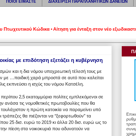
ΠΟΙΟΙ ΕΙΜΑΣΤΕ
ΔΙΑΧΕΙΡΙΣΗ ΠΑΡΑΠΛΑΝΗΤΙΚΩΝ ΔΑΝΕΙΩΝ
ωχευτικού Κώδικα • Αίτηση για ένταξη στον νέο εξωδικαστικό 
Π
ικίας με επιδότηση εξετάζει η κυβέρνηση
μών και η δια νόμου υποχρεωτική τέλεσή τους με
ουν με …παιδική χαρά μπροστά σε αυτό που καλείται
λις εκπνεύσει η ισχύς του νόμου Κατσέλη.
 περίπου 2,5 εκατομμύρια πολίτες εμπλεκόμενοι σε
ην ανάσα τις νομοθετικές πρωτοβουλίες που θα
 τουλάχιστον η πρώτη κατοικία να παραμείνει υπό
Επικ
ι τράπεζες θα πιέζονται να “ξεφορτωθούν” τα
ρυθμ
που 25 δισ. ευρώ το 2019 κι άλλα 20 δισ. ευρώ ως το
τραπ
την πίεση στα νοικοκυριά που αδυνατούν να
συνε
χρημ