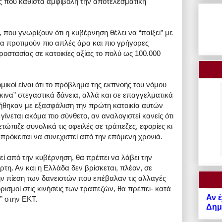
ς που καθιστά αμφίβολη την αποτελεσματική
 που γνωρίζουν ότι η κυβέρνηση θέλει να “παίξει” με
να προτιμούν πιο απλές άρα και πιο γρήγορες
ροστασίας σε κατοικίες αξίας το πολύ ως 100.000
ικοί είναι ότι το πρόβλημα της εκπνοής του νόμου
ινα” στεγαστικά δάνεια, αλλά και σε επαγγελματικά
ήθηκαν με εξασφάλιση την πρώτη κατοικία αυτών
νεται ακόμα πιο σύνθετο, αν αναλογιστεί κανείς ότι
τώπιζε συνολικά τις οφειλές σε τράπεζες, εφορίες κι
 πρόκειται να συνεχιστεί από την επόμενη χρονιά.
εί από την κυβέρνηση, θα πρέπει να λάβει την
τη. Αν και η Ελλάδα δεν βρίσκεται, πλέον, σε
ην πίεση των δανειστών που επέβαλαν τις αλλαγές
ορισμοί στις κινήσεις των τραπεζών, θα πρέπει- κατά
Αν έ
” στην ΕΚΤ.
Δημό