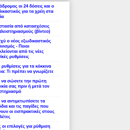
δρομος οι 24 δόσεις και ο
ικαστικός για τα χρέη στα
ία
στασία από κατασχέσεις
πλειστηριασμούς (βίντεο)
σχύ ο νέος εξωδικαστικός
νισμός - Ποιοι
λείονται από τις νέες
ϊκές ρυθμίσεις
 ρυθμίσεις για τα κόκκινα
ια: Τι πρέπει να γνωρίζετε
 να σώσετε την πρώτη
ικία σας πριν ή μετά τον
ιστηριασμό
να αντιμετωπίσετε τα
δια και τις παγίδες που
ουν οι εισπρακτικές στους
λέτες
 οι επιλογές για ρύθμιση