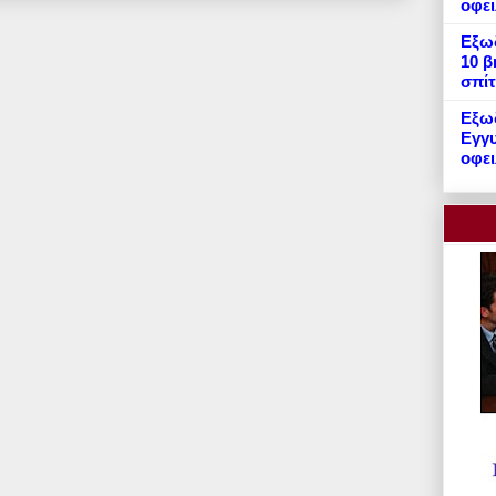
οφε
Εξωδ
10 β
σπίτ
Εξωδ
Εγγυ
οφει