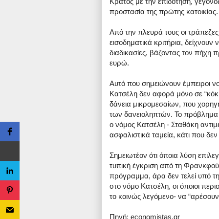
Κράτος με την επιδότηση, γεγονό
προστασία της πρώτης κατοικίας.
Από την πλευρά τους οι τράπεζες,
εισοδηματικά κριτήρια, δείχνουν 
διαδικασίες, βάζοντας τον πήχη π
ευρώ.
Αυτό που σημειώνουν έμπειροι νομ
Κατσέλη δεν αφορά μόνο σε “κόκκ
δάνεια μικρομεσαίων, που χορηγ
των δανειοληπτών. Το πρόβλημα γί
ο νόμος Κατσέλη - Σταθάκη αντιμε
ασφαλιστικά ταμεία, κάτι που δεν
Σημειωτέον ότι όποια λύση επιλεγ
τυπική έγκριση από τη Φρανκφούρ
πρόγραμμα, άρα δεν τελεί υπό τ
στο νόμο Κατσέλη, οι όποιοι περι
το κοινώς λεγόμενο- να “αρέσουν
Πηγή: economistas.gr