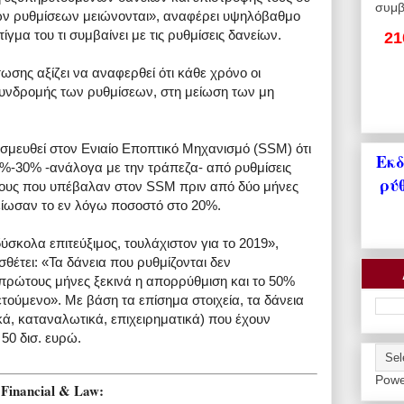
συμβ
ν ρυθμίσεων μειώνονται», αναφέρει υψηλόβαθμο
ίγμα του τι συμβαίνει με τις ρυθμίσεις δανείων.
21
ωσης αξίζει να αναφερθεί ότι κάθε χρόνο οι
υνδρομής των ρυθμίσεων, στη μείωση των μη
εσμευθεί στον Ενιαίο Εποπτικό Μηχανισμό (SSM) ότι
Εκδ
%-30% -ανάλογα με την τράπεζα- από ρυθμίσεις
ρύ
χους που υπέβαλαν στον SSM πριν από δύο μήνες
μείωσαν το εν λόγω ποσοστό στο 20%.
δύσκολα επιτεύξιμος, τουλάχιστον για το 2019»,
σθέτει: «Τα δάνεια που ρυθμίζονται δεν
 πρώτους μήνες ξεκινά η απορρύθμιση και το 50%
ετούμενο». Με βάση τα επίσημα στοιχεία, τα δάνεια
ά, καταναλωτικά, επιχειρηματικά) που έχουν
50 δισ. ευρώ.
Powe
Financial & Law: