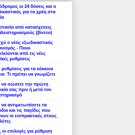
δρομος οι 24 δόσεις και ο
ικαστικός για τα χρέη στα
ία
στασία από κατασχέσεις
πλειστηριασμούς (βίντεο)
σχύ ο νέος εξωδικαστικός
νισμός - Ποιοι
λείονται από τις νέες
ϊκές ρυθμίσεις
 ρυθμίσεις για τα κόκκινα
ια: Τι πρέπει να γνωρίζετε
 να σώσετε την πρώτη
ικία σας πριν ή μετά τον
ιστηριασμό
να αντιμετωπίσετε τα
δια και τις παγίδες που
ουν οι εισπρακτικές στους
λέτες
 οι επιλογές για ρύθμιση