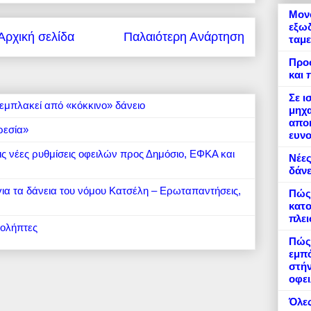
Μονό
εξωδ
Αρχική σελίδα
Παλαιότερη Ανάρτηση
ταμε
Προ
και 
Σε ι
εμπλακεί από «κόκκινο» δάνειο
μηχα
αποκ
ρεσία»
ευνο
 τις νέες ρυθμίσεις οφειλών προς Δημόσιο, ΕΦΚΑ και
Νέες
δάνε
 για τα δάνεια του νόμου Κατσέλη – Ερωταπαντήσεις,
Πώς
κατο
πλε
ιολήπτες
Πώς 
εμπό
στήν
οφει
Όλες