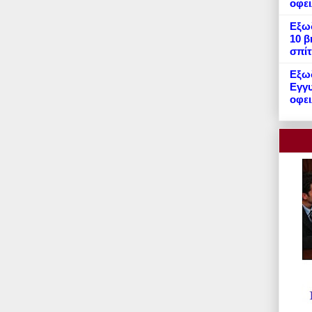
οφε
Εξωδ
10 β
σπίτ
Εξωδ
Εγγυ
οφει