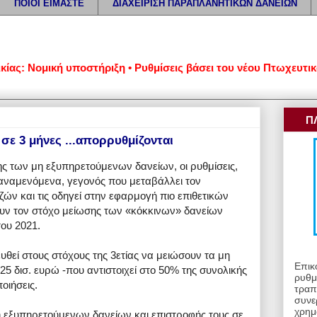
ΠΟΙΟΙ ΕΙΜΑΣΤΕ
ΔΙΑΧΕΙΡΙΣΗ ΠΑΡΑΠΛΑΝΗΤΙΚΩΝ ΔΑΝΕΙΩΝ
 Νομική υποστήριξη • Ρυθμίσεις βάσει του νέου Πτωχευτικού Κώ
Π
 σε 3 μήνες ...απορρυθμίζονται
ς των μη εξυπηρετούμενων δανείων, οι ρυθμίσεις,
α αναμενόμενα, γεγονός που μεταβάλλει τον
ών και τις οδηγεί στην εφαρμογή πιο επιθετικών
υν τον στόχο μείωσης των «κόκκινων» δανείων
του 2021.
υθεί στους στόχους της 3ετίας να μειώσουν τα μη
Επικ
5 δισ. ευρώ -που αντιστοιχεί στο 50% της συνολικής
ρυθμ
οιήσεις.
τραπ
συνε
χρημ
 εξυπηρετούμενων δανείων και επιστροφής τους σε