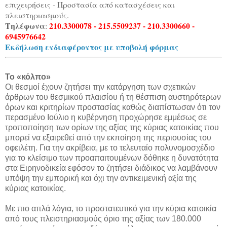
επιχειρήσεις - Προστασία από κατασχέσεις και
πλειστηριασμούς.
Τηλέφωνα
210.3300078 - 215.5509237 - 210.3300660 -
:
6945976642
Εκδήλωση ενδιαφέροντος με υποβολή φόρμας
Το «κόλπο»
Οι θεσμοί έχουν ζητήσει την κατάργηση των σχετικών
άρθρων του θεσμικού πλαισίου ή τη θέσπιση αυστηρότερων
όρων και κριτηρίων προστασίας καθώς διαπίστωσαν ότι τον
περασμένο Ιούλιο η κυβέρνηση προχώρησε εμμέσως σε
τροποποίηση των ορίων της αξίας της κύριας κατοικίας που
μπορεί να εξαιρεθεί από την εκποίηση της περιουσίας του
οφειλέτη. Για την ακρίβεια, με το τελευταίο πολυνομοσχέδιο
για το κλείσιμο των προαπαιτουμένων δόθηκε η δυνατότητα
στα Ειρηνοδικεία εφόσον το ζητήσει διάδικος να λαμβάνουν
υπόψη την εμπορική και όχι την αντικειμενική αξία της
κύριας κατοικίας.
Με πιο απλά λόγια, το προστατευτικό για την κύρια κατοικία
από τους πλειστηριασμούς όριο της αξίας των 180.000