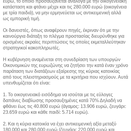
ευρώ, το οποίο προσαυξάνεται ανάλογα με την οικογενειακή
κατάσταση και φτάνει μέχρι και τις 280.000 ευρώ (οικογένεια
με τρία παιδιά), να μην ερμηνεύεται ως αντικειμενική αλλά
ως εμπορική τιμή.
Οι δανειστές, όπως αναφέρουν πηγές, έκριναν ότι με την
καινούργια διάταξη το πλέγμα προστασίας διευρύνθηκε για
ορισμένες ακραίες περιπτώσεις τις οποίες εκμεταλλεύτηκαν
στρατηγικοί κακοπληρωτές.
Η κυβέρνηση αναμένεται στη συνεδρίαση των υπουργών
Οικονομικών της ευρωζώνης να ζητήσει την κατά έναν χρόνο
παράταση των διατάξεων εξαίρεσης της κύριας κατοικίας
από τους πλειστηριασμούς με τα κριτήρια που ισχύουν. Αυτά
υπενθυμίζεται ότι είναι:
1. Το οικογενειακό εισόδημα να ισούται με τις εύλογες
δαπάνες διαβίωσης προσαυξημένες κατά 70% Δηλαδή να
φθάνει έως τις 40.800 ευρώ (άγαμος: 13.906 ευρώ, ζευγάρι:
23.659 ευρώ και κάθε παιδί: 5.714 ευρώ).
2. Και η κύρια κατοικία να έχει αντικειμενική αξία μεταξύ
180.000 και 280.000 ευρώ (ζευγάρι: 220.000 ευρώ και