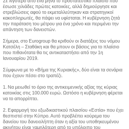
Σε λιγότερο από ένα μήνα το προστατευτικό πλαίσιο που
έσωσε χιλιάδες πρώτες κατοικίες, αλλά δημιούργησε και
στρεβλώσεις αφού το εκμεταλλεύτηκαν και στρατηγικοί
κακοπληρωτές, θα πάψει να υφίσταται. Η κυβέρνηση ζητά
την παράταση του μέτρου για ένα χρόνο και περιμένει την
απάντηση των δανειστών.
Σήμερα, στο Eurogroup θα κριθούν οι διατάξεις του νόμου
Κατσέλη – Σταθάκη και θα μπουν οι βάσεις για το πλαίσιο
που πιθανότατα θα τις αντικαταστήσει από την 1η
Ιανουαρίου 2019.
Σύμφωνα με το «Βήμα της Κυριακής», δύο είναι τα σενάρια
που έχουν πέσει στο τραπέζι.
1. Να μειωθεί το όριο της αντικειμενικής αξίας της κύριας
κατοικίας στις 100.000 ευρώ. Ωστόσο η κυβέρνηση φέρεται
να το απορρίπτει.
2. Εφαρμογή του εξωδικαστικού πλαισίου «Εστία» που έχει
θεσπιστεί στην Κύπρο. Αυτό προβλέπει κούρεμα του
δανείου του δανειολήπτη όταν η αξία του υποθηκευμένου
ακινήτου είναι χαμηλότερη από το υπόλοιπο του