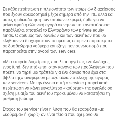
Σε κάθε περίπτωση η πλειονότητα των εταιρειών διαχείρισης
που έχουν αδειοδοτηθεί μέχρι σήμερα από την ΤτΕ αλλά και
αυτές η αδειοδότηση των οποίων εκκρεμεί, ήρθε για να
μείνει αφού η ελληνική αγορά ακινήτων που αναπτύσσεται
παράλληλα, αποτελεί το Ελντοράντο των private equity
funds. Ο αριθμός των δανείων και των ακινήτων που θα
κληθούν να διαχειριστούν τα αμέσως επόμενα παραπέμπει
σε δυσθεώρητα νούμερα και εξηγεί τον συνωστισμό που
παρατηρείται στην αγορά των servicers.
«Μια εταιρεία διαχείρισης που λειτουργεί ως εντολοδόχος
ενός fund, δεν υπόκειται στον κανόνα των προβλέψεων που
πρέπει να τηρεί μια τράπεζα για ένα δάνειο που έχει στα
βιβλία της» αναφέρουν μεταξύ άλλων στελέχη της αγοράς
των servicers. Με την έννοια αυτή ο servicer μπορεί κατά
περίπτωση να κάνει μεγαλύτερο «κούρεμα» της οφειλής σε
σχέση με αξία του ακινήτου προκειμένου να καταστήσει τη
ρύθμιση βιώσιμη.
Στόχος του servicer είναι η λύση που θα εφαρμόσει -με
«κούρεμα» ή χωρίς- αν είναι τέτοια που όχι μόνο θα