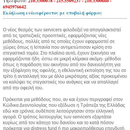
Τηλέφωνα
210.3300078 - 215.5509237 - 210.3300660 -
:
6945976642
Εκδήλωση ενδιαφέροντος με υποβολή φόρμας
Ο νέος θεσμός των servicers φιλοδοξεί να απογαλακτιστεί
από τις τραπεζικές προοπτικές, εφαρμόζοντας νέες
μεθόδους, πολλές από τις οποίες έχουν εφαρμοστεί σε
χώρες όπως η Ισπανία που αντιμετώπισαν κρίση στο
στεγαστικό τομέα. Στο πλαίσιο αυτό, έχουν ξεκινήσει να
εφαρμόζονται ήδη -έστω σε μικρή κλίμακα ακόμη- μέθοδοι
όπως η παράδοση του ακινήτου από τον δανειολήπτη για
την εξόφληση της οφειλής, η εθελοντική εκποίηση της του σε
τρίτο ή ανταλλαγή του με άλλο μικρότερης αξίας προκειμένου
να καλύψει τις στεγαστικές του ανάγκες και να απαλλαγεί
από την οφειλή του.
Πρόκειται για μεθόδους που, αν και έχουν περιγραφεί στον
Κώδικα Δεοντολογίας που εξέδωσε η Τράπεζα της Ελλάδας
εδώ και χρόνια, ουδέποτε λειτούργησαν στην ελληνική
αγορά. Ο τρόπος λειτουργίας των servicers εξαρτάται
κυρίως από τον κάτοχο του δανείου και το κατά πόσον
πρόκειται για distress fund ή πιο μακροπρόθεσμο επενδυτή.