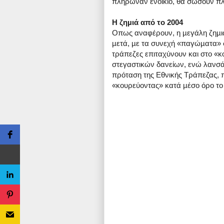
πλήρωναν ενοίκιο, θα σώσουν πλ
Η ζηµιά από το 2004
Οπως αναφέρουν, η µεγάλη ζηµιά
µετά, µε τα συνεχή «παγώµατα» σ
τράπεζες επιταχύνουν και στο «
στεγαστικών δανείων, ενώ λανσάρ
πρόταση της Εθνικής Τράπεζας, π
«κουρεύοντας» κατά µέσο όρο το 