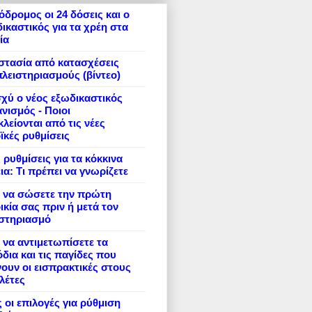
δρομος οι 24 δόσεις και ο
ικαστικός για τα χρέη στα
ία
στασία από κατασχέσεις
πλειστηριασμούς (βίντεο)
σχύ ο νέος εξωδικαστικός
νισμός - Ποιοι
λείονται από τις νέες
ϊκές ρυθμίσεις
 ρυθμίσεις για τα κόκκινα
ια: Τι πρέπει να γνωρίζετε
 να σώσετε την πρώτη
ικία σας πριν ή μετά τον
ιστηριασμό
να αντιμετωπίσετε τα
δια και τις παγίδες που
ουν οι εισπρακτικές στους
λέτες
 οι επιλογές για ρύθμιση