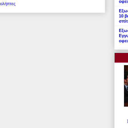
οφε
ιολήπτες
Εξωδ
10 β
σπίτ
Εξωδ
Εγγυ
οφει