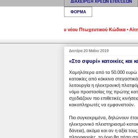
ΔΙΑΧΕΙΡΙΣΗ ΧΡΕΩΝ ΕΠΙΧ/ΣΕΩΝ
ΦΟΡΜΑ
ιξη • Ρυθμίσεις βάσει του νέου Πτωχευτικού Κώδικα • Αίτηση γ
Δευτέρα 20 Μαΐου 2019
«Στο σφυρί» κατοικίες και 
Χαµηλότερα από τα 50.000 ευρώ π
κατοικίες από κόκκινα στεγαστικά
λειτουργία η ηλεκτρονική πλατφό
νόµο προστασίας της πρώτης κατο
σχεδιάζουν πιο επιθετικές κινήσε
κακοπληρωτές να εµφανιστούν.
Πιο συγκεκριµένα, δηλώνουν έτοιµ
ηλεκτρονικό πλειστηριασµό κατοικ
δάνεια), ακόµα και αν η αξία το
πληροφορίες, το όριο θα πέσει στ