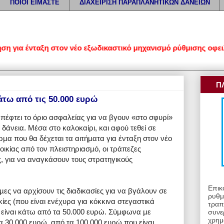
ΠΟΙΟΙ ΕΙΜΑΣΤΕ
ΔΙΑΧΕΙΡΙΣΗ ΠΑΡΑΠΛΑΝΗΤΙΚΩΝ ΔΑΝΕΙΩΝ
ια ένταξη στον νέο εξωδικαστικό μηχανισμό ρύθμισης οφειλών 
Π
κάτω από τις 50.000 ευρώ
έφτει το όριο ασφαλείας για να βγουν «στο σφυρί»
 δάνεια. Μέσα στο καλοκαίρι, και αφού τεθεί σε
ρµα που θα δέχεται τα αιτήµατα για ένταξη στον νέο
ικίας από τον πλειστηριασµό,
οι τράπεζες
ις, για να αναγκάσουν τους στρατηγικούς
Επικ
ες να αρχίσουν τις διαδικασίες για να βγάλουν σε
ρυθμ
ίες (που είναι ενέχυρα για κόκκινα στεγαστικά
τραπ
υς είναι κάτω από τα 50.000 ευρώ. Σύµφωνα µε
συνε
χρημ
α 30.000 ευρώ, από τα 100.000 ευρώ που είναι