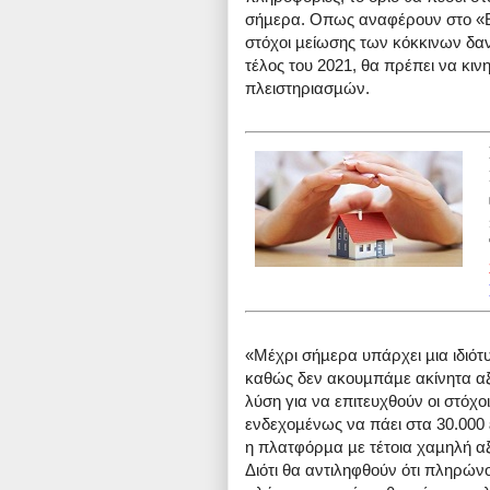
σήµερα. Οπως αναφέρουν στο «Εθν
στόχοι µείωσης των κόκκινων δανε
τέλος του 2021, θα πρέπει να κι
πλειστηριασµών.
«Μέχρι σήµερα υπάρχει µια ιδιότ
καθώς δεν ακουµπάµε ακίνητα αξ
λύση για να επιτευχθούν οι στόχο
ενδεχοµένως να πάει στα 30.000 ε
η πλατφόρµα µε τέτοια χαµηλή αξί
Διότι θα αντιληφθούν ότι πληρώνο