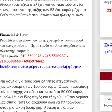
συμβ
ος» τραπεζικά στελέχη, για να πιαστούν οι νέοι
ίων, που είναι της τάξης των 53 δισ. ευρώ µέχρι το
21
νηθούν πιο επιθετικά στο µέτωπο των ηλεκτρονικών
Financial & Law:
Ρυθμίσεις οφειλών για υπερχρεωμένα νοικοκυριά
Εκδ
και επιχειρήσεις - Προστασία από κατασχέσεις και
ρύ
πλειστηριασμούς.
Τηλέφωνα
210.3300078 - 215.5509237 -
:
210.3300660 - 6945976642
Εκδήλωση ενδιαφέροντος με υποβολή φόρμας
υπη ασυλία για τους δανειολήπτες στεγαστικών,
ίας µικρότερης των 100.000 ευρώ. Οµως η µοναδική
ι είναι ο πήχης να πέσει κάτω από τα 50.000 ευρώ,
υρώ» λένε οι ίδιες πηγές και εξηγούν: «Οταν γεµίσει
ας σπίτια, τότε θα αρχίσουν όλοι να πληρώνουν...
Powe
ντας µια µικρή δόση, χαµηλότερη απ’ ό,τι αν