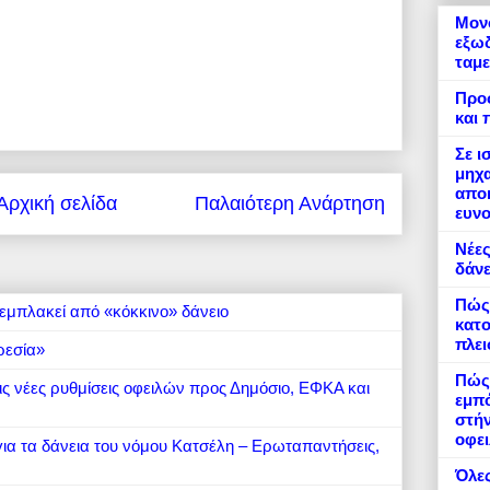
Μονό
εξωδ
ταμε
Προ
και 
Σε ι
μηχα
αποκ
Αρχική σελίδα
Παλαιότερη Ανάρτηση
ευνο
Νέες
δάνε
Πώς
εμπλακεί από «κόκκινο» δάνειο
κατο
πλε
ρεσία»
Πώς 
 τις νέες ρυθμίσεις οφειλών προς Δημόσιο, ΕΦΚΑ και
εμπό
στήν
οφει
 για τα δάνεια του νόμου Κατσέλη – Ερωταπαντήσεις,
Όλες