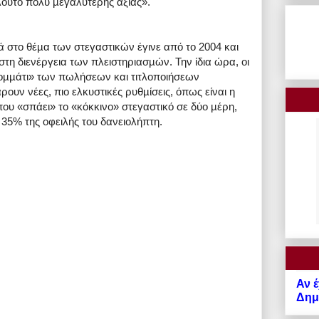
ούτο πολύ µεγαλύτερης αξίας».
 στο θέµα των στεγαστικών έγινε από το 2004 και
τη διενέργεια των πλειστηριασµών. Την ίδια ώρα, οι
κοµµάτι» των πωλήσεων και τιτλοποιήσεων
ουν νέες, πιο ελκυστικές ρυθµίσεις, όπως είναι η
ου «σπάει» το «κόκκινο» στεγαστικό σε δύο µέρη,
35% της οφειλής του δανειολήπτη.
Αν έ
Δημό