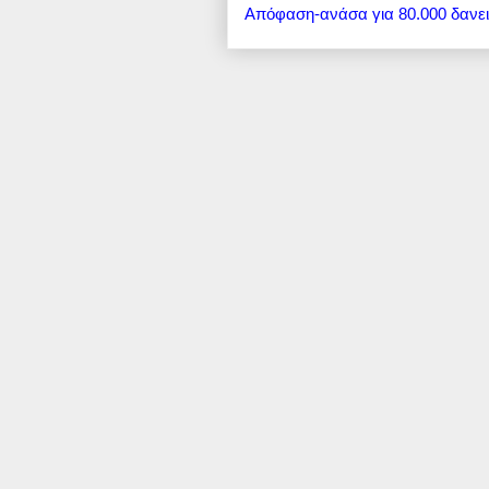
Απόφαση-ανάσα για 80.000 δανε