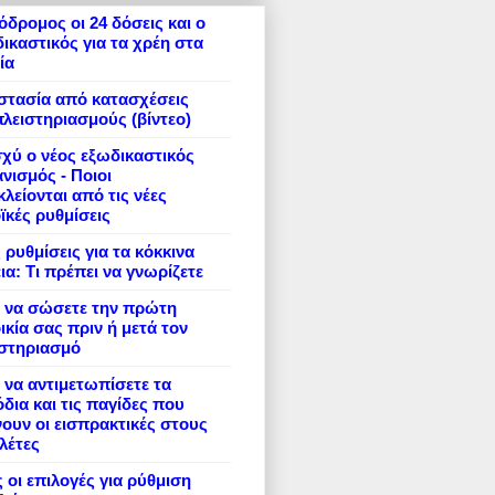
δρομος οι 24 δόσεις και ο
ικαστικός για τα χρέη στα
ία
στασία από κατασχέσεις
πλειστηριασμούς (βίντεο)
σχύ ο νέος εξωδικαστικός
νισμός - Ποιοι
λείονται από τις νέες
ϊκές ρυθμίσεις
 ρυθμίσεις για τα κόκκινα
ια: Τι πρέπει να γνωρίζετε
 να σώσετε την πρώτη
ικία σας πριν ή μετά τον
ιστηριασμό
να αντιμετωπίσετε τα
δια και τις παγίδες που
ουν οι εισπρακτικές στους
λέτες
 οι επιλογές για ρύθμιση