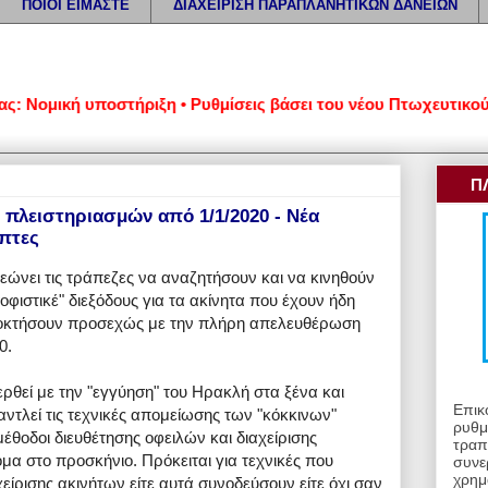
ΠΟΙΟΙ ΕΙΜΑΣΤΕ
ΔΙΑΧΕΙΡΙΣΗ ΠΑΡΑΠΛΑΝΗΤΙΚΩΝ ΔΑΝΕΙΩΝ
μική υποστήριξη • Ρυθμίσεις βάσει του νέου Πτωχευτικού Κώδι
Π
πλειστηριασμών από 1/1/2020 - Νέα
ήπτες
εώνει τις τράπεζες να αναζητήσουν και να κινηθούν
οφιστικέ" διεξόδους για τα ακίνητα που έχουν ήδη
αποκτήσουν προσεχώς με την πλήρη απελευθέρωση
0.
ρθεί με την "εγγύηση" του Ηρακλή στα ξένα και
Επικ
αντλεί τις τεχνικές απομείωσης των "κόκκινων"
ρυθμ
έθοδοι διευθέτησης οφειλών και διαχείρισης
τραπ
μα στο προσκήνιο. Πρόκειται για τεχνικές που
συνε
χρημ
χείρισης ακινήτων είτε αυτά συνοδεύσουν είτε όχι σαν