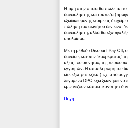
Η τιμή στην οποία θα πωλείται το
δανειολήπτης και τράπεζα (προφ
εξειδικευμένης εταιρείας διαχείρισ
πώληση του ακινήτου δεν είναι δε
δανειολήπτη, αλλά θα εξασφαλίζ
υπολοίπου.
Με τη μέθοδο Discount Pay Off,
δανείου, κατόπιν "κουρέματος" τ
αξίας του ακινήτου, της περιουσι
εγγυητών. Η αποπληρωμή του δαν
είτε εξωτραπεζικά (π.χ. από συγγ
λεγόμενο DPO έχει ξεκινήσει να
εμφανίζουν κάποια ικανότητα δαν
Πηγή