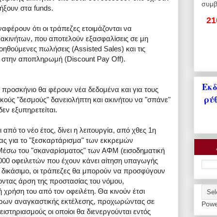
συμβ
ήξουν στα funds.
21
φέρουν ότι οι τράπεζες ετοιμάζονται να
 ακινήτων, που αποτελούν εξασφαλίσεις σε μη
ηθούμενες πωλήσεις (Assisted Sales) και τις
στην αποπληρωμή (Discount Pay Off).
Εκδ
ο προσκήνιο θα φέρουν νέα δεδομένα και για τους
ρύ
κούς "δεσμούς" δανειολήπτη και ακινήτου να "σπάνε"
εν εξυπηρετείται.
από το νέο έτος, δίνει η λειτουργία, από χθες 1η
μας για το "ξεσκαρτάρισμα" των εκκρεμών
Μέσω του "σκαναρίσματος" των ΑΦΜ (εισοδηματική
.000 οφειλετών που έχουν κάνει αίτηση υπαγωγής
 δικάσιμο, οι τράπεζες θα μπορούν να προσφύγουν
οντας άρση της προστασίας του νόμου,
 χρήση του από τον οφειλέτη. Θα κινούν έτσι
τρων αναγκαστικής εκτέλεσης, προχωρώντας σε
Powe
ιστηριασμούς οι οποίοι θα διενεργούνται εντός