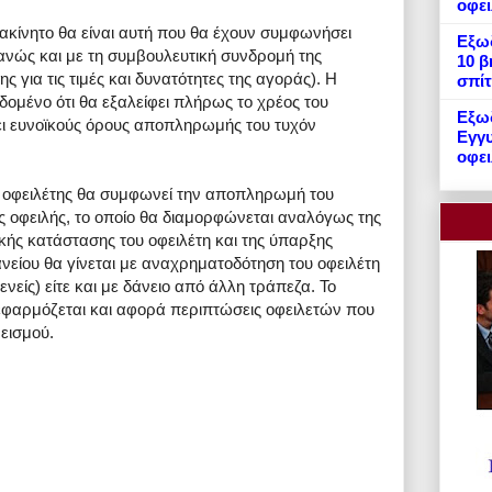
οφε
 ακίνητο θα είναι αυτή που θα έχουν συμφωνήσει
Εξωδ
ανώς και με τη συμβουλευτική συνδρομή της
10 β
ης για τις τιμές και δυνατότητες της αγοράς). Η
σπίτ
δομένο ότι θα εξαλείφει πλήρως το χρέος του
Εξωδ
ει ευνοϊκούς όρους αποπληρωμής του τυχόν
Εγγυ
οφει
 ο οφειλέτης θα συμφωνεί την αποπληρωμή του
ης οφειλής, το οποίο θα διαμορφώνεται αναλόγως της
ακής κατάστασης του οφειλέτη και της ύπαρξης
είου θα γίνεται με αναχρηματοδότηση του οφειλέτη
ενείς) είτε και με δάνειο από άλλη τράπεζα. Το
 εφαρμόζεται και αφορά περιπτώσεις οφειλετών που
εισμού.