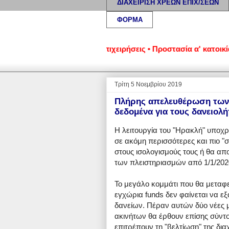
ΔΙΑΧΕΙΡΙΣΗ ΧΡΕΩΝ ΕΠΙΧ/ΣΕΩΝ
ΦΟΡΜΑ
ένα νοικοκυριά και επιχειρήσεις • Προστασία α' κατοικίας: Νο
Τρίτη 5 Νοεμβρίου 2019
Πλήρης απελευθέρωση των 
δεδομένα για τους δανειολ
H λειτουργία του "Ηρακλή" υποχρ
σε ακόμη περισσότερες και πιο "σ
στους ισολογισμούς τους ή θα 
των πλειστηριασμών από 1/1/202
Το μεγάλο κομμάτι που θα μεταφε
εγχώρια funds δεν φαίνεται να εξ
δανείων. Πέραν αυτών δύο νέες μ
ακινήτων θα έρθουν επίσης σύντο
επιτρέπουν τη "βελτίωση" της δια