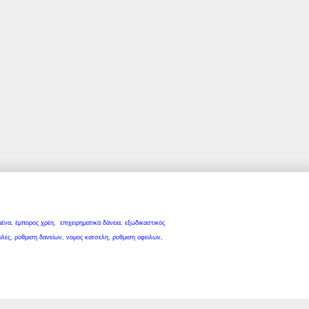
μένα
,
έμπορος χρέη
,
επιχειρηματικά δάνεια
,
εξωδικαστικός
ιλές
,
ρύθμιση δανείων
,
νομος κατσελη
,
ρυθμιση οφειλων
,