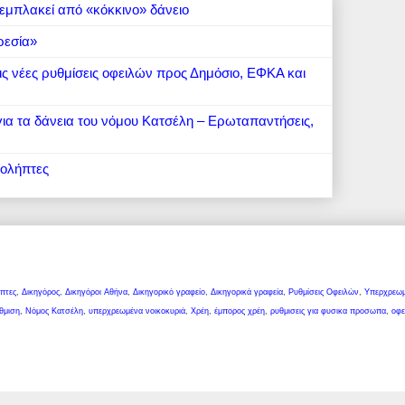
εμπλακεί από «κόκκινο» δάνειο
ρεσία»
 τις νέες ρυθμίσεις οφειλών προς Δημόσιο, ΕΦΚΑ και
 για τα δάνεια του νόμου Κατσέλη – Ερωταπαντήσεις,
ιολήπτες
πτες
,
Δικηγόρος
,
Δικηγόροι Αθήνα
,
Δικηγορικό γραφείο
,
Δικηγορικά γραφεία
,
Ρυθμίσεις Οφειλών
,
Υπερχρεω
θμιση
,
Νόμος Κατσέλη
,
υπερχρεωμένα νοικοκυριά
,
Χρέη
,
έμπορος χρέη
,
ρυθμισεις για φυσικα προσωπα
,
οφε