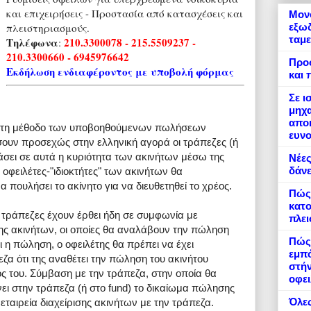
και επιχειρήσεις - Προστασία από κατασχέσεις και
Μονό
εξωδ
πλειστηριασμούς.
ταμε
Τηλέφωνα
210.3300078 - 215.5509237 -
:
210.3300660 - 6945976642
Προ
Εκδήλωση ενδιαφέροντος με υποβολή φόρμας
και 
Σε ι
μηχα
αποκ
ε τη μέθοδο των υποβοηθούμενων πωλήσεων
ευνο
άσουν προσεχώς στην ελληνική αγορά οι τράπεζες (ή
ράσει σε αυτά η κυριότητα των ακινήτων μέσω της
Νέες
δάνε
 οφειλέτες-"ιδιοκτήτες" των ακινήτων θα
α πουλήσει το ακίνητο για να διευθετηθεί το χρέος.
Πώς
κατο
 τράπεζες έχουν έρθει ήδη σε συμφωνία με
πλε
ισης ακινήτων, οι οποίες θα αναλάβουν την πώληση
Πώς 
 η πώληση, ο οφειλέτης θα πρέπει να έχει
εμπό
α ότι της αναθέτει την πώληση του ακινήτου
στήν
ος του. Σύμβαση με την τράπεζα, στην οποία θα
οφει
νει στην τράπεζα (ή στο fund) το δικαίωμα πώλησης
Όλες
 εταιρεία διαχείρισης ακινήτων με την τράπεζα.