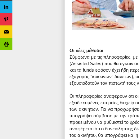
Οι νέες μέθοδοι
Σύμφωνα με τις πληροφορίες, μ
(Assisted Sales) που θα εγκαινι
και τα funds εφόσον έχει ήδη πε
εξαγοράς "κόκκινων" δανείων), οι
εξουσιοδοτούν τον πιστωτή τους ν
Οι πληροφορίες αναφέρουν ότι οι
εξειδικευμένες εταιρείες διαχείρ
των ακινήτων. Για να προχωρήσει
υπογράψει σύμβαση με την τράπεζ
προκειμένου να ρυθμιστεί το χρέ
αναφέρεται ότι ο δανειολήπτης δί
του ακινήτου, θα υπογράφει και η