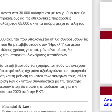
 κοντά στα 30.000 ακίνητα και με τον ρυθμό που θα
τηριασμούς και τις εθελοντικές παραδόσεις
ουλάχιστον 65.000 ακίνητα ακόμα μέχρι τα τέλη του
00 ακίνητα που υπολογίζεται ότι θα συνοδεύσουν τις
ν που θα μεταβιβαστούν στον "Ηρακλή" και μέσω
ίτλους χρέους γι' αυτά, μόνο ένα μέρος θα
ης των εταιρειών διαχείρισης απαιτήσεων.
 θα μεταβιβαστούν θα χρησιμοποιηθούν ως ενέχυρα
 ότι οι τράπεζες όχι μόνο αξιολογούνται σε τριμηνιαία
ιση και τη μείωση του στοκ των ακινήτων τους, αλλά
χείριση των ακινήτων συνδυαστικά με την ταχύτητα
σουν στοιχείο πρώτης σπουδαιότητας για την
ests του 2020 από την ΕΚΤ.
Αν έ
Δημό
Financial & Law:
Ρυθμίσεις οφειλών για υπερχρεωμένα νοικοκυριά