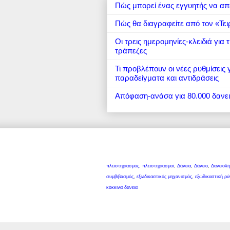
Πώς μπορεί ένας εγγυητής να απ
Πώς θα διαγραφείτε από τον «Τει
Οι τρεις ημερομηνίες-κλειδιά για
τράπεζες
Τι προβλέπουν οι νέες ρυθμίσεις
παραδείγματα και αντιδράσεις
Απόφαση-ανάσα για 80.000 δανε
πλειστηριασμός
,
πλειστηριασμοί
,
Δάνεια
,
Δάνειο
,
Δανειολή
συμβιβασμός
,
εξωδικαστικός μηχανισμός
,
εξωδικαστική ρύ
κοκκινα δανεια