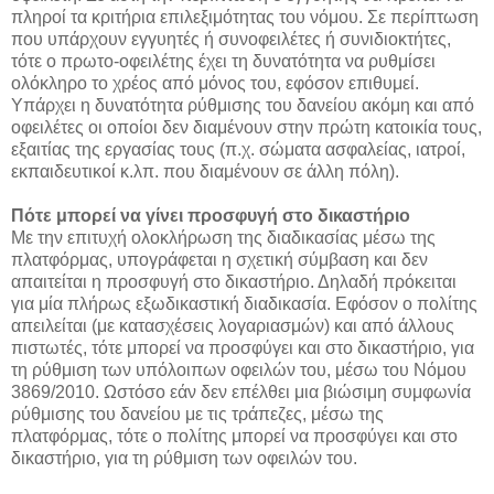
πληροί τα κριτήρια επιλεξιμότητας του νόμου. Σε περίπτωση
που υπάρχουν εγγυητές ή συνοφειλέτες ή συνιδιοκτήτες,
τότε ο πρωτο-οφειλέτης έχει τη δυνατότητα να ρυθμίσει
ολόκληρο το χρέος από μόνος του, εφόσον επιθυμεί.
Υπάρχει η δυνατότητα ρύθμισης του δανείου ακόμη και από
οφειλέτες οι οποίοι δεν διαμένουν στην πρώτη κατοικία τους,
εξαιτίας της εργασίας τους (π.χ. σώματα ασφαλείας, ιατροί,
εκπαιδευτικοί κ.λπ. που διαμένουν σε άλλη πόλη).
Πότε μπορεί να γίνει προσφυγή στο δικαστήριο
Με την επιτυχή ολοκλήρωση της διαδικασίας μέσω της
πλατφόρμας, υπογράφεται η σχετική σύμβαση και δεν
απαιτείται η προσφυγή στο δικαστήριο. Δηλαδή πρόκειται
για μία πλήρως εξωδικαστική διαδικασία. Εφόσον ο πολίτης
απειλείται (με κατασχέσεις λογαριασμών) και από άλλους
πιστωτές, τότε μπορεί να προσφύγει και στο δικαστήριο, για
τη ρύθμιση των υπόλοιπων οφειλών του, μέσω του Νόμου
3869/2010. Ωστόσο εάν δεν επέλθει μια βιώσιμη συμφωνία
ρύθμισης του δανείου με τις τράπεζες, μέσω της
πλατφόρμας, τότε ο πολίτης μπορεί να προσφύγει και στο
δικαστήριο, για τη ρύθμιση των οφειλών του.