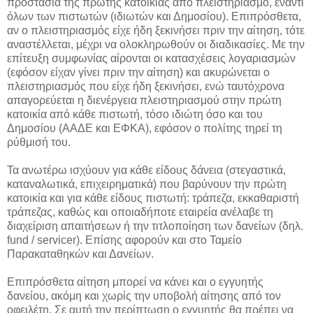
προστασία της πρώτης κατοικίας από πλειστηριασμό, έναντι
όλων των πιστωτών (ιδιωτών και Δημοσίου). Επιπρόσθετα,
αν ο πλειστηριασμός είχε ήδη ξεκινήσει πριν την αίτηση, τότε
αναστέλλεται, μέχρι να ολοκληρωθούν οι διαδικασίες. Με την
επίτευξη συμφωνίας αίρονται οι κατασχέσεις λογαριασμών
(εφόσον είχαν γίνει πριν την αίτηση) και ακυρώνεται ο
πλειστηριασμός που είχε ήδη ξεκινήσει, ενώ ταυτόχρονα
απαγορεύεται η διενέργεια πλειστηριασμού στην πρώτη
κατοικία από κάθε πιστωτή, τόσο ιδιώτη όσο και του
Δημοσίου (ΑΑΔΕ και ΕΦΚΑ), εφόσον ο πολίτης τηρεί τη
ρύθμισή του.
Τα ανωτέρω ισχύουν για κάθε είδους δάνεια (στεγαστικά,
καταναλωτικά, επιχειρηματικά) που βαρύνουν την πρώτη
κατοικία και για κάθε είδους πιστωτή: τράπεζα, εκκαθαριστή
τράπεζας, καθώς και οποιαδήποτε εταιρεία ανέλαβε τη
διαχείριση απαιτήσεων ή την τιτλοποίηση των δανείων (δηλ.
fund / servicer). Επίσης αφορούν και στο Ταμείο
Παρακαταθηκών και Δανείων.
Επιπρόσθετα αίτηση μπορεί να κάνει και ο εγγυητής
δανείου, ακόμη και χωρίς την υποβολή αίτησης από τον
οφειλέτη. Σε αυτή την περίπτωση ο εγγυητής θα πρέπει να