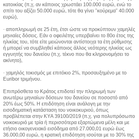
κατοικίας (π.χ. αν κάποιος χρωστάει 100.000 ευρώ, ενώ το
σπίτι του αξίζει 50.000 ευρώ, τότε θα γίνει "κούρεμα" 40.000
ευρώ),
· αποπληρωμή σε 25 έτη, έτσι ώστε να προκύπτουν χαμηλές
μηνιαίες δόσεις. Εάν ο οφειλέτης υπερβαίνει το 80ο έτος της
ηλικίας του, τότε είτε μειώνονται αντίστοιχα τα έτη ρύθμισης
ή μπορεί να συμβληθεί κάποιος άλλος νεότερης ηλικίας ως
εγγυητής του δανείου (π.χ. τέκνο που θα κληρονομήσει το
ακίνητο),
· χαμηλός τοκισμός με επιτόκιο 2%, προσαυξημένο με το
Euribor τριμήνου.
Επιπρόσθετα το Κράτος επιδοτεί την πληρωμή των
ανωτέρω μηνιαίων δόσεων του δανείου σε ποσοστό από
20% έως 50%. Η επιδότηση είναι ανάλογη με την
εισοδηματική κατάσταση του νοικοκυριού, όπως
προβλέπεται στην ΚΥΑ 39100/2019 (π.χ. για πολυπρόσωπο
νοικοκυριό με τρία ή περισσότερα εξαρτώμενα μέλη και με
ετήσιο οικογενειακό εισόδημα από 27.000,01 ευρώ έως
36.000,00 ευρώ, η κρατική επιδότηση ισούται με το 30% της