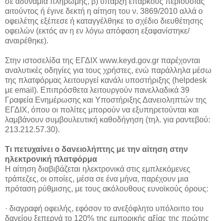
σε αδυναμία πληρωμής, β) ύπαρξη επαρκούς περιουσίας
αιτούντος ή έγινε δεκτή η αίτηση του ν. 3869/2010 αλλά ο
οφειλέτης εξέπεσε ή καταγγέλθηκε το σχέδιο διευθέτησης
οφειλών (εκτός αν η εν λόγω απόφαση εξαφανίστηκε/
αναιρέθηκε).
Στην ιστοσελίδα της ΕΓΔΙΧ www.keyd.gov.gr παρέχονται
αναλυτικές οδηγίες για τους χρήστες, ενώ παράλληλα μέσω
της πλατφόρμας λειτουργεί κανάλι υποστήριξης (helpdesk
με email). Επιπρόσθετα λειτουργούν πανελλαδικά 39
Γραφεία Ενημέρωσης και Υποστήριξης Δανειοληπτών της
ΕΓΔΙΧ, όπου οι πολίτες μπορούν να εξυπηρετούνται και
λαμβάνουν συμβουλευτική καθοδήγηση (τηλ. για ραντεβού:
213.212.57.30).
Τι πετυχαίνει ο δανειολήπτης με την αίτηση στην
ηλεκτρονική πλατφόρμα
Η αίτηση διαβιβάζεται ηλεκτρονικά στις εμπλεκόμενες
τράπεζες, οι οποίες, μέσα σε ένα μήνα, παρέχουν μια
πρόταση ρύθμισης, με τους ακόλουθους ευνοϊκούς όρους:
· διαγραφή οφειλής, εφόσον το ανεξόφλητο υπόλοιπο του
δανείου ξεπερνά το 120% της εμπορικής αξίας της πρώτης