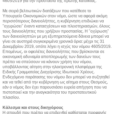
4605/2019 για την προστασία της πρώτης κατοικίας.
Με σειρά βελτιωτικών διατάξεων που κατέθεσε το
Υπουργείο Οικονομικών στον νόμο, ώστε να αφορά ακόμη
περισσότερους δανειολήπτες, η κυβέρνηση επιδιώκει να
"οχυρώσει" έναντι κατασχέσεων και πλειστηριασμών, όλους
τους δανειολήπτες που χρήζουν προστασίας. Η "οχύρωση"
των δανειοληπτών με μη εξυπηρετούμενα δάνεια μπορεί να
γίνει σε αυστηρά συγκεκριμένα χρονικά όρια: μέχρι τις 31
Δεκεμβρίου 2019, οπότε λήγει η ισχύς του νόμου 4605/2019.
Επομένως, οι οφειλέτες δανειολήπτες που βρίσκονται σε
οικονομική αδυναμία αποπληρωμής των δανείων τους
πρέπει να σπεύσουν να κάνουν χρήση του νόμου,
υποβάλλοντας αίτηση στην ηλεκτρονική πλατφόρμα της
Ειδικής Γραμματείας Διαχείρισης Ιδιωτικού Χρέους.
Ενδεχόμενο παράτασης του νόμου δεν μπορεί να συζητηθεί
και να τεθεί από την κυβέρνηση ως αίτημα στους Θεσμούς,
εάν ο νόμος δεν έχει παρουσιάσει ευρεία απήχηση που να
πιστοποιεί και την αναγκαιότητα του προστατευτικού
πλαισίου.
Κάλεσμα και στους δικηγόρους
Η σπουδή που πρέπει να επιδειχθεί καθίσταται προφανής