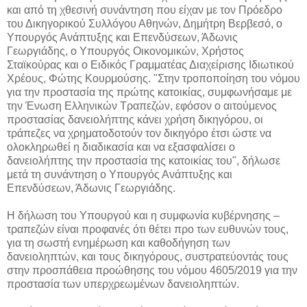
και από τη χθεσινή συνάντηση που είχαν με τον Πρόεδρο
του Δικηγορικού Συλλόγου Αθηνών, Δημήτρη Βερβεσό, ο
Υπουργός Ανάπτυξης και Επενδύσεων, Άδωνις
Γεωργιάδης, ο Υπουργός Οικονομικών, Χρήστος
Σταϊκούρας και ο Ειδικός Γραμματέας Διαχείρισης Ιδιωτικού
Χρέους, Φώτης Κουρμούσης. "Στην τροποποίηση του νόμου
για την προστασία της πρώτης κατοικίας, συμφωνήσαμε με
την Ένωση Ελληνικών Τραπεζών, εφόσον ο αιτούμενος
προστασίας δανειολήπτης κάνει χρήση δικηγόρου, οι
τράπεζες να χρηματοδοτούν τον δικηγόρο έτσι ώστε να
ολοκληρωθεί η διαδικασία και να εξασφαλίσει ο
δανειολήπτης την προστασία της κατοικίας του", δήλωσε
μετά τη συνάντηση ο Υπουργός Ανάπτυξης και
Επενδύσεων, Άδωνις Γεωργιάδης.
Η δήλωση του Υπουργού και η συμφωνία κυβέρνησης –
τραπεζών είναι προφανές ότι θέτει προ των ευθυνών τους,
για τη σωστή ενημέρωση και καθοδήγηση των
δανειοληπτών, και τους δικηγόρους, συστρατεύοντάς τους
στην προσπάθεια προώθησης του νόμου 4605/2019 για την
προστασία των υπερχρεωμένων δανειοληπτών.