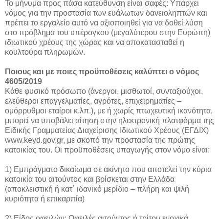
Το μήνυμα προς πάσα κατεύθυνση είναι σαφές: Υπάρχει
νόμος για την προστασία των ευάλωτων δανειοληπτών και
πρέπει το εργαλείο αυτό να αξιοποιηθεί για να δοθεί λύση
στο πρόβλημα του υπέρογκου (μεγαλύτερου στην Ευρώπη)
ιδιωτικού χρέους της χώρας και να αποκατασταθεί η
κουλτούρα πληρωμών.
Ποιους και με ποιες προϋποθέσεις καλύπτει ο νόμος
4605/2019
Κάθε φυσικό πρόσωπο (άνεργοι, μισθωτοί, συνταξιούχοι,
ελεύθεροι επαγγελματίες, αγρότες, επιχειρηματίες –
ομόρρυθμοι εταίροι κ.λπ.), με ή χωρίς πτωχευτική ικανότητα,
μπορεί να υποβάλει αίτηση στην ηλεκτρονική πλατφόρμα της
Ειδικής Γραμματείας Διαχείρισης Ιδιωτικού Χρέους (ΕΓΔΙΧ)
www.keyd.gov.gr, με σκοπό την προστασία της πρώτης
κατοικίας του. Οι προϋποθέσεις υπαγωγής στον νόμο είναι:
1) Εμπράγματο δικαίωμα σε ακίνητο που αποτελεί την κύρια
κατοικία του αιτούντος και βρίσκεται στην Ελλάδα
(αποκλειστική ή κατ΄ ιδανικό μερίδιο – πλήρη και ψιλή
κυριότητα ή επικαρπία)
2) Είδος οφειλών: Οφειλές αιτούντος ή τρίτου ενοχικά