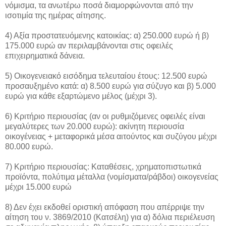
νόμισμα, τα ανωτέρω ποσά διαμορφώνονται από την
ισοτιμία της ημέρας αίτησης.
4) Αξία προστατευόμενης κατοικίας: α) 250.000 ευρώ ή β)
175.000 ευρώ αν περιλαμβάνονται στις οφειλές
επιχειρηματικά δάνεια.
5) Οικογενειακό εισόδημα τελευταίου έτους: 12.500 ευρώ
προσαυξημένο κατά: α) 8.500 ευρώ για σύζυγο και β) 5.000
ευρώ για κάθε εξαρτώμενο μέλος (μέχρι 3).
6) Κριτήριο περιουσίας (αν οι ρυθμιζόμενες οφειλές είναι
μεγαλύτερες των 20.000 ευρώ): ακίνητη περιουσία
οικογένειας + μεταφορικά μέσα αιτούντος και συζύγου μέχρι
80.000 ευρώ.
7) Κριτήριο περιουσίας: Καταθέσεις, χρηματοπιστωτικά
προϊόντα, πολύτιμα μέταλλα (νομίσματα/ράβδοι) οικογενείας
μέχρι 15.000 ευρώ
8) Δεν έχει εκδοθεί οριστική απόφαση που απέρριψε την
αίτηση του ν. 3869/2010 (Κατσέλη) για α) δόλια περιέλευση