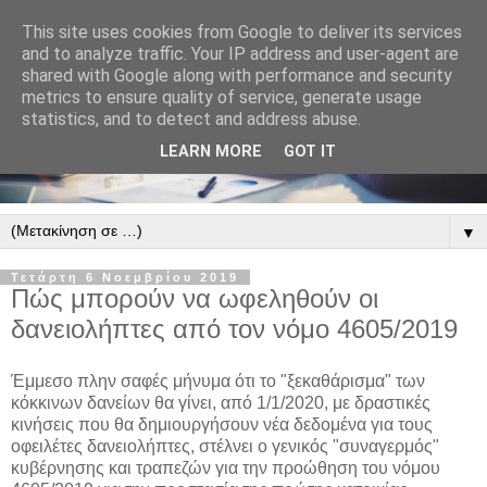
This site uses cookies from Google to deliver its services
and to analyze traffic. Your IP address and user-agent are
shared with Google along with performance and security
metrics to ensure quality of service, generate usage
statistics, and to detect and address abuse.
LEARN MORE
GOT IT
▼
Τετάρτη 6 Νοεμβρίου 2019
Πώς μπορούν να ωφεληθούν οι
δανειολήπτες από τον νόμο 4605/2019
Έμμεσο πλην σαφές μήνυμα ότι το "ξεκαθάρισμα" των
κόκκινων δανείων θα γίνει, από 1/1/2020, με δραστικές
κινήσεις που θα δημιουργήσουν νέα δεδομένα για τους
οφειλέτες δανειολήπτες, στέλνει ο γενικός "συναγερμός"
κυβέρνησης και τραπεζών για την προώθηση του νόμου