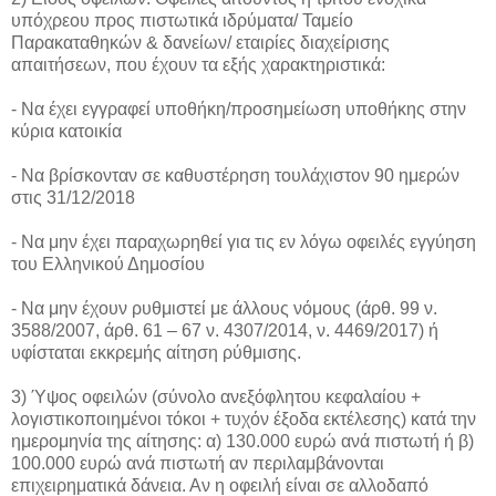
υπόχρεου προς πιστωτικά ιδρύματα/ Ταμείο
Παρακαταθηκών & δανείων/ εταιρίες διαχείρισης
απαιτήσεων, που έχουν τα εξής χαρακτηριστικά:
- Να έχει εγγραφεί υποθήκη/προσημείωση υποθήκης στην
κύρια κατοικία
- Να βρίσκονταν σε καθυστέρηση τουλάχιστον 90 ημερών
στις 31/12/2018
- Να μην έχει παραχωρηθεί για τις εν λόγω οφειλές εγγύηση
του Ελληνικού Δημοσίου
- Να μην έχουν ρυθμιστεί με άλλους νόμους (άρθ. 99 ν.
3588/2007, άρθ. 61 – 67 ν. 4307/2014, ν. 4469/2017) ή
υφίσταται εκκρεμής αίτηση ρύθμισης.
3) Ύψος οφειλών (σύνολο ανεξόφλητου κεφαλαίου +
λογιστικοποιημένοι τόκοι + τυχόν έξοδα εκτέλεσης) κατά την
ημερομηνία της αίτησης: α) 130.000 ευρώ ανά πιστωτή ή β)
100.000 ευρώ ανά πιστωτή αν περιλαμβάνονται
επιχειρηματικά δάνεια. Αν η οφειλή είναι σε αλλοδαπό