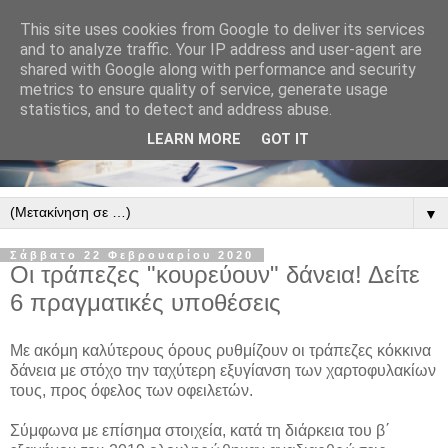
This site uses cookies from Google to deliver its services
and to analyze traffic. Your IP address and user-agent are
shared with Google along with performance and security
metrics to ensure quality of service, generate usage
statistics, and to detect and address abuse.
LEARN MORE
GOT IT
▼
Σάββατο 22 Φεβρουαρίου 2020
Οι τράπεζες "κουρεύουν" δάνεια! Δείτε
6 πραγματικές υποθέσεις
Με ακόμη καλύτερους όρους ρυθμίζουν οι τράπεζες κόκκινα
δάνεια με στόχο την ταχύτερη εξυγίανση των χαρτοφυλακίων
τους, προς όφελος των οφειλετών.
Σύμφωνα με επίσημα στοιχεία, κατά τη διάρκεια του β΄