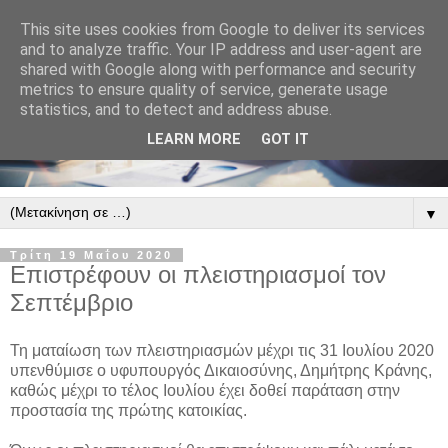
This site uses cookies from Google to deliver its services
and to analyze traffic. Your IP address and user-agent are
shared with Google along with performance and security
metrics to ensure quality of service, generate usage
statistics, and to detect and address abuse.
LEARN MORE
GOT IT
▼
Τρίτη 19 Μαΐου 2020
Επιστρέφουν οι πλειστηριασμοί τον
Σεπτέμβριο
Τη ματαίωση των πλειστηριασμών μέχρι τις 31 Ιουλίου 2020
υπενθύμισε ο υφυπουργός Δικαιοσύνης, Δημήτρης Κράνης,
καθώς μέχρι το τέλος Ιουλίου έχει δοθεί παράταση στην
προστασία της πρώτης κατοικίας.