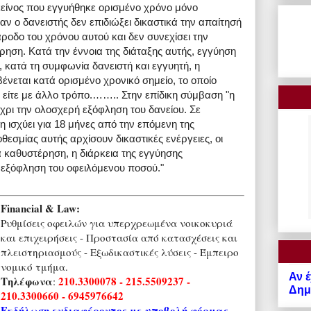
είνος που εγγυήθηκε ορισμένο χρόνο μόνο
ν ο δανειστής δεν επιδιώξει δικαστικά την απαίτησή
ροδο του χρόνου αυτού και δεν συνεχίσει την
ρηση. Κατά την έννοια της διάταξης αυτής, εγγύηση
, κατά τη συμφωνία δανειστή και εγγυητή, η
νεται κατά ορισμένο χρονικό σημείο, το οποίο
ά είτε με άλλο τρόπο.…….. Στην επίδικη σύμβαση "η
έχρι την ολοσχερή εξόφληση του δανείου. Σε
 ισχύει για 18 μήνες από την επόμενη της
οθεσμίας αυτής αρχίσουν δικαστικές ενέργειες, οι
α καθυστέρηση, η διάρκεια της εγγύησης
 εξόφληση του οφειλόμενου ποσού."
Financial & Law:
Ρυθμίσεις οφειλών για υπερχρεωμένα νοικοκυριά
και επιχειρήσεις - Προστασία από κατασχέσεις και
πλειστηριασμούς - Εξωδικαστικές λύσεις - Έμπειρο
νομικό τμήμα.
Αν έ
Τηλέφωνα
210.3300078 - 215.5509237 -
:
Δημό
210.3300660 - 6945976642
Εκδήλωση ενδιαφέροντος με υποβολή φόρμας