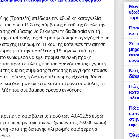
Μονό
εξωδ
ταμε
θ΄ ης (Τράπεζα) επέδωσε την εξώδικη καταγγελία
ει του όρου 11.3 της σύμβασης η καθ΄ ης όφειλε την
Προ
της σύμβασης να ξεκινήσει τη διαδικασία για τη
και 
 της απαίτησής της είτε με την άσκηση αγωγής είτε με
Σε ι
Διαταγής Πληρωμής. Η καθ΄ ης κατέθεσε την αίτηση
μηχα
ηρωμής μετά την παρέλευση 18 μηνών από την
αποκ
στο ενδιάμεσο να έχει προβεί σε άλλη πράξη
ευνο
τε του πρωτοφειλέτη, είτε του ανακόπτοντος εγγυητή.
.3 της κύριας σύμβασης πίστωσης η εγγύηση έπαυσε
Νέες
δάνε
ατόπιν τούτων, η Διαταγή πληρωμής εξεδόθη βάσει
ι και δεν ήταν σε ισχύ κατά το χρόνο υποβολής της
Πώς
η λήξη του συμβατικού χρόνου εγγύησης
κατο
πλε
Πώς 
εμπό
έπρεπε να καταβάλει το ποσό των 40.402,55 ευρώ
στήν
λή σήμερα με τους τόκους ξεπερνά τις 70.000 ευρώ)
οφει
οπή κατά της διαταγής πληρωμής κατάφερε να
Όλες
υθύνη.