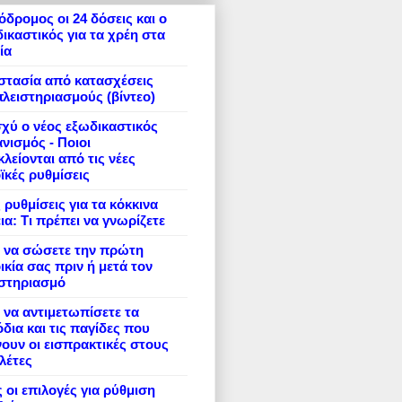
δρομος οι 24 δόσεις και ο
ικαστικός για τα χρέη στα
ία
στασία από κατασχέσεις
πλειστηριασμούς (βίντεο)
σχύ ο νέος εξωδικαστικός
νισμός - Ποιοι
λείονται από τις νέες
ϊκές ρυθμίσεις
 ρυθμίσεις για τα κόκκινα
ια: Τι πρέπει να γνωρίζετε
 να σώσετε την πρώτη
ικία σας πριν ή μετά τον
ιστηριασμό
να αντιμετωπίσετε τα
δια και τις παγίδες που
ουν οι εισπρακτικές στους
λέτες
 οι επιλογές για ρύθμιση