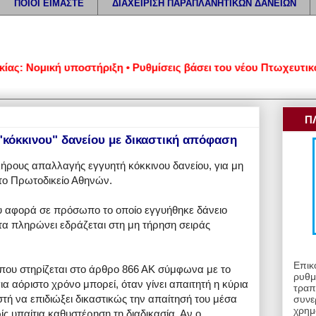
ΠΟΙΟΙ ΕΙΜΑΣΤΕ
ΔΙΑΧΕΙΡΙΣΗ ΠΑΡΑΠΛΑΝΗΤΙΚΩΝ ΔΑΝΕΙΩΝ
 Νομική υποστήριξη • Ρυθμίσεις βάσει του νέου Πτωχευτικού Κώ
Π
κόκκινου" δανείου με δικαστική απόφαση
ρους απαλλαγής εγγυητή κόκκινου δανείου, για μη
ο Πρωτοδικείο Αθηνών.
υ αφορά σε πρόσωπο το οποίο εγγυήθηκε δάνειο
α πληρώνει εδράζεται στη μη τήρηση σειράς
Επικ
α που στηρίζεται στο άρθρο 866 ΑΚ σύμφωνα με το
ρυθμ
α αόριστο χρόνο μπορεί, όταν γίνει απαιτητή η κύρια
τραπ
στή να επιδιώξει δικαστικώς την απαίτησή του μέσα
συνε
χρημ
ίς υπαίτια καθυστέρηση τη διαδικασία. Αν ο