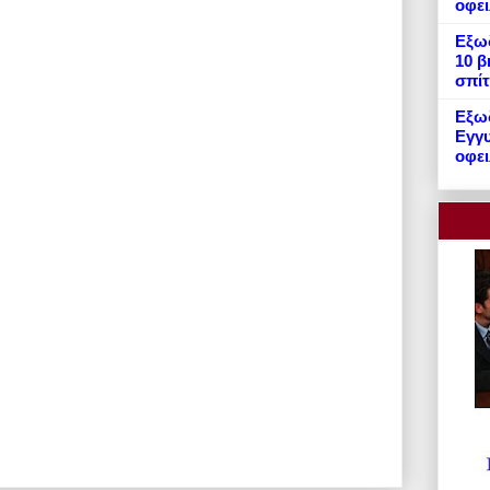
οφε
Εξωδ
10 β
σπίτ
Εξωδ
Εγγυ
οφει