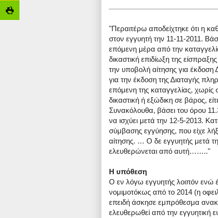
"Περαιτέρω αποδείχτηκε ότι η κα
στον εγγυητή την 11-11-2011. Βάσ
επόμενη μέρα από την καταγγελία 
δικαστική επιδίωξη της είσπραξης
την υποβολή αίτησης για έκδοση 
για την έκδοση της Διαταγής πλ
επόμενη της καταγγελίας, χωρίς 
δικαστική ή εξώδικη σε βάρος, εί
Συνακόλουθα, βάσει του όρου 11
να ισχύει μετά την 12-5-2013. Κ
σύμβασης εγγύησης, που είχε λήξε
αίτησης. … Ο δε εγγυητής μετά τ
ελευθερώνεται από αυτή…….."
Η υπόθεση
Ο εν λόγω εγγυητής λοιπόν ενώ 
νομιμοτόκως από το 2014 (η οφει
επειδή άσκησε εμπρόθεσμα ανακ
ελευθερωθεί από την εγγυητική ε