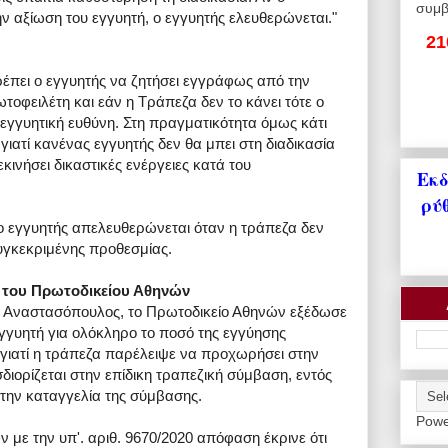
συμβ
ν αξίωση του εγγυητή, ο εγγυητής ελευθερώνεται."
21
πρέπει ο εγγυητής να ζητήσει εγγράφως από την
τοφειλέτη και εάν η Τράπεζα δεν το κάνει τότε ο
εγγυητική ευθύνη. Στη πραγματικότητα όμως κάτι
 γιατί κανένας εγγυητής δεν θα μπει στη διαδικασία
κινήσει δικαστικές ενέργειες κατά του
Εκδ
ρύ
ο εγγυητής απελευθερώνεται όταν η τράπεζα δεν
συγκεκριμένης προθεσμίας.
η του Πρωτοδικείου Αθηνών
. Αναστασόπουλος, το Πρωτοδικείο Αθηνών εξέδωσε
γγυητή για ολόκληρο το ποσό της εγγύησης
 γιατί η τράπεζα παρέλειψε να προχωρήσει στην
διορίζεται στην επίδικη τραπεζική σύμβαση, εντός
την καταγγελία της σύμβασης.
Powe
 με την υπ'. αριθ. 9670/2020 απόφαση έκρινε ότι