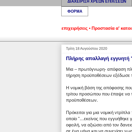
ΔΙΑΧΕΙΡΙΣΗ ΧΡΕΩΝ ΕΠΙΧ/ΣΕΩΝ
ΦΟΡΜΑ
ωμένα νοικοκυριά και επιχειρήσεις • Προστασία α' κατοικίας:
Τρίτη 18 Αυγούστου 2020
Πλήρης απαλλαγή εγγυητή "
Μια – πρωτόγνωρη- απόφαση πλή
τήρηση προϋποθέσεων εξέδωσε τ
Η νομική βάση της απόφασης πο
τρίτου προσώπου που έπαψε να τ
προϋποθέσεων.
Πρόκειται για μια νομική ντρίπλ
οποίο "…εκείνος που εγγυήθηκε γι
οφειλή, να αξιώσει από τον δανει
σε ένα μήνα και να συνεχίσει χωρ