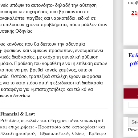
συμβ
ανείς υπόψιν το αυτονόητο- δηλαδή την αθέτηση
οκυριά κι επιχειρήσεις που βρίσκονται στο
21
 ανακαλύπτει παγίδες και ναρκοπέδια, ειδικά σε
α επιλύσουν χρόνια προβλήματα, πόσο μάλλον όταν
οτικής Οδηγίας.
ους κανόνες που θα διέπουν την αδυναμία
η- φυσικών και νομικών προσώπων, ενσωματώνει
Εκδ
τικές διαδικασίες, με στόχο τη συνολική ρύθμιση
ρύ
μόσιο. Πρόθεση του νομοθέτη είναι η επίλυση αυτών
ο που να μην βρεθεί κανείς χαμένος, ούτε οι
τωτές. Ωστόσο, τραπεζικά στελέχη έχουν εκφράσει
ς για το κατά πόσο αυτή η εξωδικαστική διαδικασία
ς καταφύγιο για «μπαταχτσήδες» και τελικά να
κινων» δανείων.
Financial & Law:
Ρυθμίσεις οφειλών για υπερχρεωμένα νοικοκυριά
και επιχειρήσεις - Προστασία από κατασχέσεις και
Powe
πλειστηριασμούς - Εξωδικαστικές λύσεις - Έμπειρο