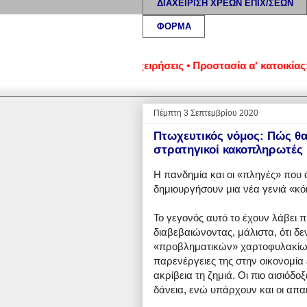
ΔΙΑΧΕΙΡΙΣΗ ΧΡΕΩΝ ΕΠΙΧ/ΣΕΩΝ
ΦΟΡΜΑ
ένα νοικοκυριά και επιχειρήσεις • Προστασία α' κατοικίας: Ν
Πέμπτη 3 Σεπτεμβρίου 2020
Πτωχευτικός νόμος: Πώς θα
στρατηγικοί κακοπληρωτές
Η πανδημία και οι «πληγές» που ά
δημιουργήσουν μια νέα γενιά «κ
Το γεγονός αυτό το έχουν λάβει 
διαβεβαιώνοντας, μάλιστα, ότι 
«προβληματικών» χαρτοφυλακίων τ
παρενέργειες της στην οικονομία ε
ακρίβεια τη ζημιά. Οι πιο αισιόδο
δάνεια, ενώ υπάρχουν και οι απα