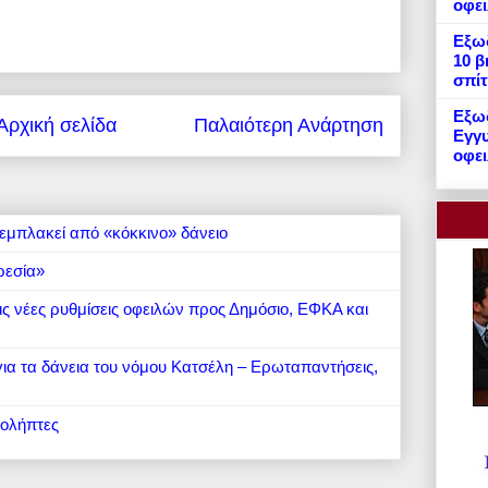
οφε
Εξωδ
10 β
σπίτ
Εξωδ
Αρχική σελίδα
Παλαιότερη Ανάρτηση
Εγγυ
οφει
εμπλακεί από «κόκκινο» δάνειο
ρεσία»
 τις νέες ρυθμίσεις οφειλών προς Δημόσιο, ΕΦΚΑ και
 για τα δάνεια του νόμου Κατσέλη – Ερωταπαντήσεις,
ιολήπτες