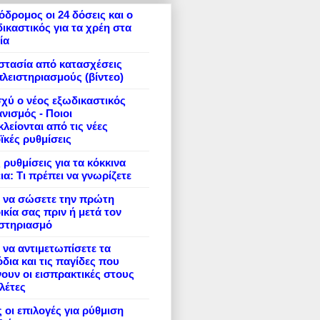
δρομος οι 24 δόσεις και ο
ικαστικός για τα χρέη στα
ία
στασία από κατασχέσεις
πλειστηριασμούς (βίντεο)
σχύ ο νέος εξωδικαστικός
νισμός - Ποιοι
λείονται από τις νέες
ϊκές ρυθμίσεις
 ρυθμίσεις για τα κόκκινα
ια: Τι πρέπει να γνωρίζετε
 να σώσετε την πρώτη
ικία σας πριν ή μετά τον
ιστηριασμό
να αντιμετωπίσετε τα
δια και τις παγίδες που
ουν οι εισπρακτικές στους
λέτες
 οι επιλογές για ρύθμιση