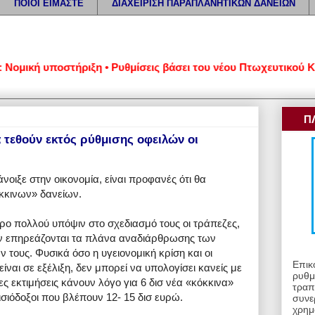
ΠΟΙΟΙ ΕΙΜΑΣΤΕ
ΔΙΑΧΕΙΡΙΣΗ ΠΑΡΑΠΛΑΝΗΤΙΚΩΝ ΔΑΝΕΙΩΝ
ομική υποστήριξη • Ρυθμίσεις βάσει του νέου Πτωχευτικού Κώδι
Π
 τεθούν εκτός ρύθμισης οφειλών οι
νοιξε στην οικονομία, είναι προφανές ότι θα
όκκινων» δανείων.
προ πολλού υπόψιν στο σχεδιασμό τους οι τράπεζες,
δεν επηρεάζονται τα πλάνα αναδιάρθρωσης των
ους. Φυσικά όσο η υγειονομική κρίση και οι
Επικ
ίναι σε εξέλιξη, δεν μπορεί να υπολογίσει κανείς με
ρυθμ
ξες εκτιμήσεις κάνουν λόγο για 6 δισ νέα «κόκκινα»
τραπ
ισιόδοξοι που βλέπουν 12- 15 δισ ευρώ.
συνε
χρημ