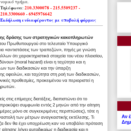
νομικό τμήμα.
Τηλέφωνα
210.3300078 - 215.5509237 -
:
210.3300660 - 6945976642
Εκδήλωση ενδιαφέροντος με υποβολή φόρμας
ό της δράσης των στρατηγικών κακοπληρωτών
του Πρωθυπουργού στο τελευταίο Υπουργικό
για «αντιστάσεις των τραπεζών», πηγές με γνώση
άλλων ότι χαρακτηριστικά στοιχεία του νέου πλαισίου,
δύνου» (moral hazard) είναι η ταχύτητα και η
λων των διαδικασιών και την ύπαρξη
ς οφειλών, και ταχύτητα στη ροή των διαδικασιών,
ικές προθεσμίες, προκειμένου να περιοριστεί η
ηρωτών.
 στις επίμαχες διατάξεις, διαπιστώνει ότι το
ν προκύψει συμφωνία εντός 2 μηνών από την αίτηση
 μέρες μόνο σε συγκεκριμένες περιπτώσεις), τότε η
Αν έ
αναστολή των μέτρων αναγκαστικής εκτέλεσης. Τι
Δημό
εζα δεν θα έχει υποχρέωση καν να υποβάλει πρόταση
 αίτησης λήγει αυτοδικαίως η διαδικασία και η