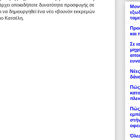
πάρχει οποιαδήποτε δυνατότητα προσφυγής σε
Μονό
νο να δημιουργηθεί ένα νέο «βουνό» εκκρεμών
εξωδ
ταμε
μο Κατσέλη.
Προ
και 
Σε ι
μηχα
αποκ
ευνο
Νέες
δάνε
Πώς
κατο
πλε
Πώς 
εμπό
στήν
οφει
Όλες