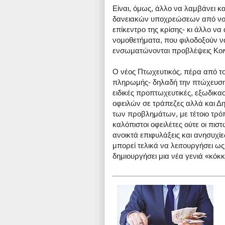
Είναι, όμως, άλλο να λαμβάνει κ
δανειακών υποχρεώσεων από νοικ
επίκεντρο της κρίσης- κι άλλο να
νομοθετήματα, που φιλοδοξούν ν
ενσωματώνονται προβλέψεις Κοιν
Ο νέος Πτωχευτικός, πέρα από τ
πληρωμής- δηλαδή την πτώχευσ
ειδικές προπτωχευτικές, εξωδικασ
οφειλών σε τράπεζες αλλά και Δη
των προβλημάτων, με τέτοιο τρόπ
καλόπιστοι οφειλέτες ούτε οι πισ
ανοικτά επιφυλάξεις και ανησυχίε
μπορεί τελικά να λειτουργήσει ω
δημιουργήσει μια νέα γενιά «κόκ