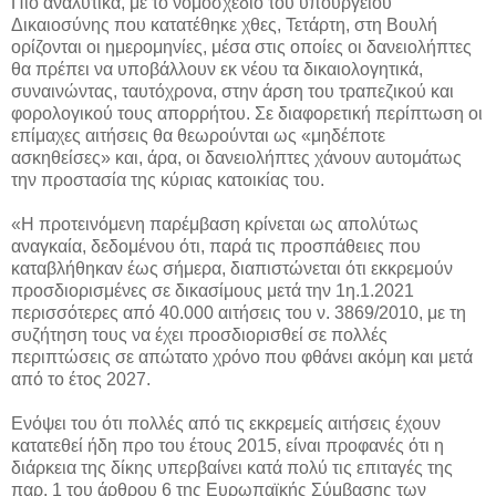
Πιο αναλυτικά, με το νομοσχέδιο του υπουργείου
Δικαιοσύνης που κατατέθηκε χθες, Τετάρτη, στη Βουλή
ορίζονται οι ημερομηνίες, μέσα στις οποίες οι δανειολήπτες
θα πρέπει να υποβάλλουν εκ νέου τα δικαιολογητικά,
συναινώντας, ταυτόχρονα, στην άρση του τραπεζικού και
φορολογικού τους απορρήτου. Σε διαφορετική περίπτωση οι
επίμαχες αιτήσεις θα θεωρούνται ως «μηδέποτε
ασκηθείσες» και, άρα, οι δανειολήπτες χάνουν αυτομάτως
την προστασία της κύριας κατοικίας του.
«Η προτεινόμενη παρέμβαση κρίνεται ως απολύτως
αναγκαία, δεδομένου ότι, παρά τις προσπάθειες που
καταβλήθηκαν έως σήμερα, διαπιστώνεται ότι εκκρεμούν
προσδιορισμένες σε δικασίμους μετά την 1η.1.2021
περισσότερες από 40.000 αιτήσεις του ν. 3869/2010, με τη
συζήτηση τους να έχει προσδιορισθεί σε πολλές
περιπτώσεις σε απώτατο χρόνο που φθάνει ακόμη και μετά
από το έτος 2027.
Ενόψει του ότι πολλές από τις εκκρεμείς αιτήσεις έχουν
κατατεθεί ήδη προ του έτους 2015, είναι προφανές ότι η
διάρκεια της δίκης υπερβαίνει κατά πολύ τις επιταγές της
παρ. 1 του άρθρου 6 της Ευρωπαϊκής Σύμβασης των