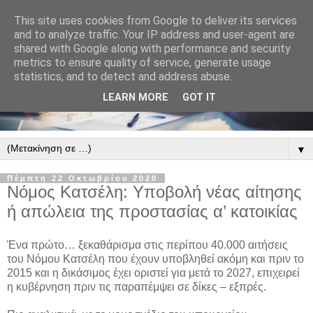
This site uses cookies from Google to deliver its services
and to analyze traffic. Your IP address and user-agent are
shared with Google along with performance and security
metrics to ensure quality of service, generate usage
statistics, and to detect and address abuse.
LEARN MORE
GOT IT
▼
Πέμπτη 22 Οκτωβρίου 2020
Νόμος Κατσέλη: Υποβολή νέας αίτησης
ή απώλεια της προστασίας α’ κατοικίας
Ένα πρώτο… ξεκαθάρισμα στις περίπου 40.000 αιτήσεις
του Νόμου Κατσέλη που έχουν υποβληθεί ακόμη και πριν το
2015 και η δικάσιμος έχει οριστεί για μετά το 2027, επιχειρεί
η κυβέρνηση πριν τις παραπέμψει σε δίκες – εξπρές.