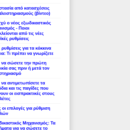
στασία από κατασχέσεις
πλειστηριασμούς (βίντεο)
σχύ ο νέος εξωδικαστικός
νισμός - Ποιοι
λείονται από τις νέες
ϊκές ρυθμίσεις
 ρυθμίσεις για τα κόκκινα
ια: Τι πρέπει να γνωρίζετε
 να σώσετε την πρώτη
ικία σας πριν ή μετά τον
ιστηριασμό
να αντιμετωπίσετε τα
δια και τις παγίδες που
ουν οι εισπρακτικές στους
λέτες
 οι επιλογές για ρύθμιση
ιλών
ικαστικός Μηχανισμός: Τα
ήματα για να σώσετε το