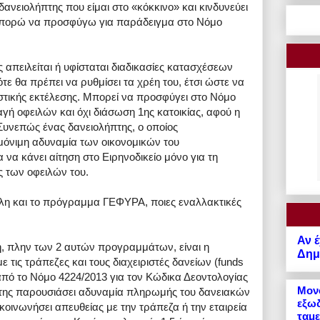
νειολήπτης που είμαι στο «κόκκινο» και κινδυνεύει
 Μπορώ να προσφύγω για παράδειγμα στο Νόμο
 απειλείται ή υφίσταται διαδικασίες κατασχέσεων
ε θα πρέπει να ρυθμίσει τα χρέη του, έτσι ώστε να
τικής εκτέλεσης. Μπορεί να προσφύγει στο Νόμο
γή οφειλών και όχι διάσωση 1ης κατοικίας, αφού η
Συνεπώς ένας δανειολήπτης, ο οποίος
 μόνιμη αδυναμία των οικονομικών του
να κάνει αίτηση στο Ειρηνοδικείο μόνο για τη
ς των οφειλών του.
λη και το πρόγραμμα ΓΕΦΥΡΑ, ποιες εναλλακτικές
Αν έ
, πλην των 2 αυτών προγραμμάτων, είναι η
Δημό
 τις τράπεζες και τους διαχειριστές δανείων (funds
από το Νόμο 4224/2013 για τον Κώδικα Δεοντολογίας
Μονό
της παρουσιάσει αδυναμία πληρωμής του δανειακών
εξωδ
οινωνήσει απευθείας με την τράπεζα ή την εταιρεία
ταμε