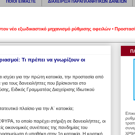
ΠΟΙΟΙ ΕΙΜΑΣΤΕ
ΔΙΑΧΕΙΡΙΣΗ ΠΑΡΑΠΛΑΝΗΤΙΚΩΝ ΔΑΝΕΙΩΝ
έο εξωδικαστικό μηχανισμό ρύθμισης οφειλών • Προστασία από 
Π
ριασμοί: Τι πρέπει να γνωρίζουν οι
ι ισχύει για την πρώτη κατοικία, την προστασία από
 για τους δανειολήπτες που βρίσκονται στο
σης, Ειδικός Γραμματέας Διαχείρισης Ιδιωτικού
ευτικό πλαίσιο για την Α΄ κατοικία;
Επικ
ρυθμ
ΥΡΑ, το οποίο παρέχει στήριξη σε δανειολήπτες, οι
τραπ
είς οικονομικές συνέπειες της πανδημίας του
συνε
χρημ
ροσημείωση ή υποθήκη στην 1η κατοικία. Η κρατική