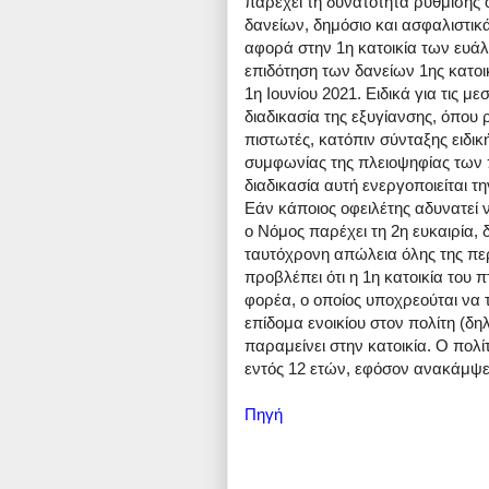
παρέχει τη δυνατότητα ρύθμισης 
δανείων, δημόσιο και ασφαλιστικ
αφορά στην 1η κατοικία των ευά
επιδότηση των δανείων 1ης κατοικί
1η Ιουνίου 2021. Ειδικά για τις μ
διαδικασία της εξυγίανσης, όπου 
πιστωτές, κατόπιν σύνταξης ειδι
συμφωνίας της πλειοψηφίας των 
διαδικασία αυτή ενεργοποιείται τ
Εάν κάποιος οφειλέτης αδυνατεί ν
ο Νόμος παρέχει τη 2η ευκαιρία
ταυτόχρονη απώλεια όλης της περ
προβλέπει ότι η 1η κατοικία του 
φορέα, ο οποίος υποχρεούται να τ
επίδομα ενοικίου στον πολίτη (δη
παραμείνει στην κατοικία. Ο πολί
εντός 12 ετών, εφόσον ανακάμψει
Πηγή