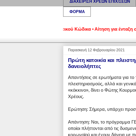
ΔΙΑΧΕΙΡΙΣΗ ΧΡΕΩΝ ΕΠΙΧ/ΣΕΩΝ
ΦΟΡΜΑ
βάσει του νέου Πτωχευτικού Κώδικα • Αίτηση για ένταξη στον ν
Παρασκευή 12 Φεβρουαρίου 2021
Πρώτη κατοικία και πλειστη
δανειολήπτες
Απαντήσεις σε ερωτήματα για το τ
πλειστηριασμούς, αλλά και γενικά
«κόκκινο», δίνει ο Φώτης Κουρμού
Χρέους.
Ερώτηση: Σήμερα, υπάρχει προστατ
Απάντηση: Ναι, το πρόγραμμα ΓΕΦ
οποίοι πλήττονται από τις δυσμεν
κορωνοϊού και έχουν δάνεια με π