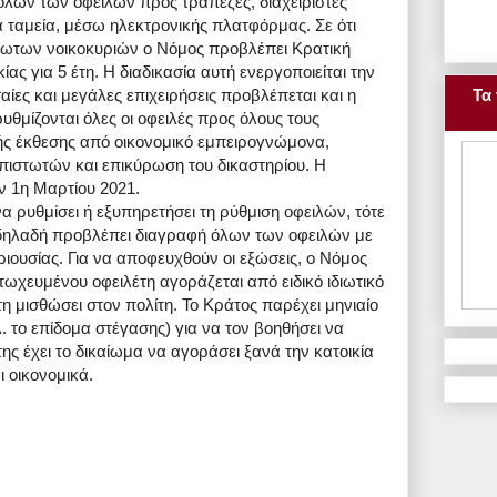
όλων των οφειλών προς τράπεζες, διαχειριστές
ά ταμεία, μέσω ηλεκτρονικής πλατφόρμας. Σε ότι
λωτων νοικοκυριών ο Νόμος προβλέπει Κρατική
ας για 5 έτη. Η διαδικασία αυτή ενεργοποιείται την
Τα 
εσαίες και μεγάλες επιχειρήσεις προβλέπεται και η
ρυθμίζονται όλες οι οφειλές προς όλους τους
κής έκθεσης από οικονομικό εμπειρογνώμονα,
πιστωτών και επικύρωση του δικαστηρίου. Η
ην 1η Μαρτίου 2021.
α ρυθμίσει ή εξυπηρετήσει τη ρύθμιση οφειλών, τότε
, δηλαδή προβλέπει διαγραφή όλων των οφειλών με
ιουσίας. Για να αποφευχθούν οι εξώσεις, ο Νόμος
πτωχευμένου οφειλέτη αγοράζεται από ειδικό ιδιωτικό
η μισθώσει στον πολίτη. Το Κράτος παρέχει μηνιαίο
λ. το επίδομα στέγασης) για να τον βοηθήσει να
της έχει το δικαίωμα να αγοράσει ξανά την κατοικία
 οικονομικά.