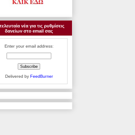
τελευταία νέα για τις ρυθμίσεις
δανείων στο email σας
Enter your email address:
Delivered by
FeedBurner