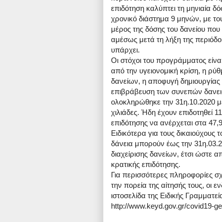
επιδότηση καλύπτει τη μηνιαία δ
χρονικό διάστημα 9 μηνών, με το
μέρος της δόσης του δανείου που
αμέσως μετά τη λήξη της περιό
υπάρχει.
Οι στόχοι του προγράμματος είνα
από την υγειονομική κρίση, η ρ
δανείων, η αποφυγή δημιουργίας
επιβράβευση των συνεπών δανει
ολοκληρώθηκε την 31η.10.2020 με
χιλιάδες. Ήδη έχουν επιδοτηθεί 1
επιδότησης να ανέρχεται στα 47,9
Ειδικότερα για τους δικαιούχου
δάνεια μπορούν έως την 31η.03.2
διαχείρισης δανείων, έτσι ώστε α
κρατικής επιδότησης.
Για περισσότερες πληροφορίες σχ
την πορεία της αίτησής τους, οι 
ιστοσελίδα της Ειδικής Γραμματεί
http://www.keyd.gov.gr/covid19-ge