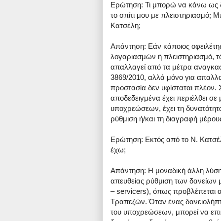
Ερώτηση: Τι μπορώ να κάνω ως δα
το σπίτι μου με πλειστηριασμό;
Κατσέλη;
Απάντηση: Εάν κάποιος οφειλέτης
λογαριασμών ή πλειστηριασμό, τότ
απαλλαγεί από τα μέτρα αναγκασ
3869/2010, αλλά μόνο για απαλλα
προστασία δεν υφίσταται πλέον. 
αποδεδειγμένα έχει περιέλθει σε
υποχρεώσεων, έχει τη δυνατότητα 
ρύθμιση ή/και τη διαγραφή μέρου
Ερώτηση: Εκτός από το Ν. Κατσέ
έχω;
Απάντηση: Η μοναδική άλλη λύση
απευθείας ρύθμιση των δανείων με
– servicers), όπως προβλέπεται 
Τραπεζών. Όταν ένας δανειολήπ
του υποχρεώσεων, μπορεί να επικ