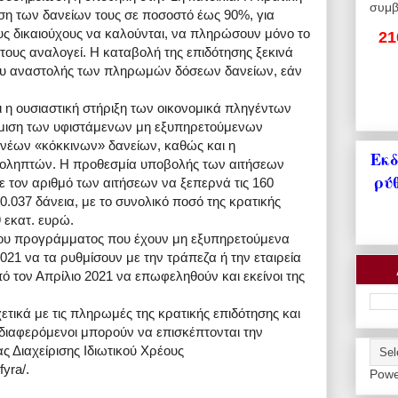
συμβ
όση των δανείων τους σε ποσοστό έως 90%, για
υς δικαιούχους να καλούνται, να πληρώσουν μόνο το
21
 τους αναλογεί. Η καταβολή της επιδότησης ξεκινά
δου αναστολής των πληρωμών δόσεων δανείων, εάν
ι η ουσιαστική στήριξη των οικονομικά πληγέντων
ύθμιση των υφιστάμενων μη εξυπηρετούμενων
 νέων «κόκκινων» δανείων, καθώς και η
Εκδ
οληπτών. Η προθεσμία υποβολής των αιτήσεων
ρύ
 τον αριθμό των αιτήσεων να ξεπερνά τις 160
10.037 δάνεια, με το συνολικό ποσό της κρατικής
 εκατ. ευρώ.
ς του προγράμματος που έχουν μη εξυπηρετούμενα
021 να τα ρυθμίσουν με την τράπεζα ή την εταιρεία
πό τον Απρίλιο 2021 να επωφεληθούν και εκείνοι της
ετικά με τις πληρωμές της κρατικής επιδότησης και
ενδιαφερόμενοι μπορούν να επισκέπτονται την
ας Διαχείρισης Ιδιωτικού Χρέους
fyra/.
Powe