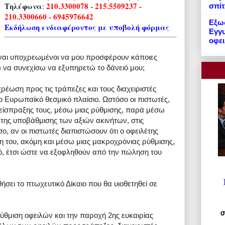
Τηλέφωνα
210.3300078 - 215.5509237 -
:
σπίτ
210.3300660 - 6945976642
Εξωδ
Εκδήλωση ενδιαφέροντος με υποβολή φόρμας
Εγγυ
οφει
ίναι υποχρεωμένοι να μου προσφέρουν κάποιες
 να συνεχίσω να εξυπηρετώ το δάνειό μου;
ρέωση προς τις τράπεζες και τους διαχειριστές
το Ευρωπαϊκό θεσμικό πλαίσιο. Ωστόσο οι πιστωτές,
 είσπραξης τους, μέσω μιας ρύθμισης, παρά μέσω
της υποβάθμισης των αξιών ακινήτων, στις
, αν οι πιστωτές διαπιστώσουν ότι ο οφειλέτης
η του, ακόμη και μέσω μιας μακροχρόνιας ρύθμισης,
ό, έτσι ώστε να εξοφληθούν από την πώληση του
ήσει το πτωχευτικό Δίκαιο που θα υιοθετηθεί σε
ύθμιση οφειλών και την παροχή 2ης ευκαιρίας