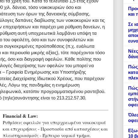
ει τα χρέη του. Κατά το τελευταίο 1,5 έτος έχουν
0 χιλ. δάνεια, τόσο νοικοκυριών όσο και
Προ
μάτευση των όρων της δανειακής σύμβασης.
και 
ύλογες δαπάνες διαβίωσης των νοικοκυριών και τις
Σε ι
ν επιχειρήσεων και παρέχει μια ρύθμιση δανείων, η
μηχα
Η ρύθμιση αυτή υποχρεωτικά λαμβάνει υπόψη τα
αποκ
ο του οφειλέτη, όσο και των συνοφειλετών και
ευνο
ι συγκεκριμένες προϋποθέσεις (π.χ. ευάλωτα
Νέες
και περιουσία μικρής αξίας), τότε παρέχονται τόσο
δάνε
ς, όσο και διαγραφή οφειλών. Κάθε πολίτης που
πιλογές διαχείρισης των οφειλών του μπορεί να
Πώς
α – Γραφεία Ενημέρωσης και Υποστήριξης
κατο
πλε
τείας Διαχείρισης Ιδιωτικού Χρέους, που παρέχουν
λές. Λόγω της πανδημίας η ενημέρωση
Πώς 
τηλεφωνικά, κατόπιν προγραμματισμένου ραντεβού.
εμπό
(τηλε)συνάντησης είναι το 213.212.57.30.
στήν
οφει
Όλες
Financial & Law:
οφε
Ρυθμίσεις οφειλών για υπερχρεωμένα νοικοκυριά
και επιχειρήσεις - Προστασία από κατασχέσεις και
Εξωδ
πλειστηριασμούς - Έμπειρο νομικό τμήμα.
10 β