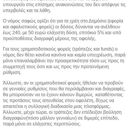
υπουργείο στις επίσημες ανακοινώσεις του δεν απέφυγε τις
υπερβολές και τα λάθη.
Ο νόμος σαφώς ορίζει ότι για τα χρέη στο Δημόσιο (εφορία
και αφαλιστικούς φορείς) οι δόσεις δύνανται να ανέλθουν
έως 240, με 50 ευρώ ελάχιστη δόση, επιτόκιο 5% και υπό
προϋποθέσεις διαγραφή μέρους της οφειλής.
Για τους χρηματοδοτικούς φορείς (τράπεζες και funds) ο
νόμος δεν θέτει κανένα κανόνα και καμία υποχρέωση, παρά
μόνο επαναλαμβάνει την προαιρετικότητα τόσο ως προς τη
συμμετοχή τους όσο και ως προς την προτεινόμενη
ρύθμιση.
Άλλωστε, αν οι χρηματοδοτικοί φορείς ήθελαν να προβούν
σε γενναίες ρυθμίσεις που θα περιλάμβαναν και διαγραφές,
θα μπορούσαν να το έχουν κάνουν διμερώς καταθέτοντας
τις προτάσεις τους απευθείας στον οφειλέτη, δίχως να
απαιτείται η συλλογική διαδικασία μιας πλατφόρμας.
Άλλωστε, μέχρι τώρα, οι τράπεζες δεν επέδειξαν βούληση
διαγραφών(πόσο μάλλον γενναίων) σε διμερές επίπεδο,
παρά μόνο σε ελάχιστες περιπτώσεις.