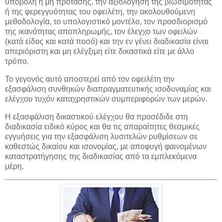
υποβολή ή μη πρότασης, την αξιολόγηση της βιωσιμότητας
ή της φερεγγυότητας του οφειλέτη, την ακολουθούμενη
μεθοδολογία, το υπολογιστικό μοντέλο, τον προσδιορισμό
της ικανότητας αποπληρωμής, τον έλεγχο των οφειλών
(κατά είδος και κατά ποσό) και την εν γένει διαδικασία είναι
απεριόριστη και μη ελέγξιμη είτε δικαστικά είτε με άλλο
τρόπο.
Το γεγονός αυτό αποστερεί από τον οφειλέτη την
εξασφάλιση συνθηκών διαπραγματευτικής ισοδυναμίας και
ελέγχου τυχόν καταχρηστικών συμπεριφορών των μερών.
Η εξασφάλιση δικαστικού ελέγχου θα προσέδιδε στη
διαδικασία ειδικό κύρος και θα τις απαραίτητες θεσμικές
εγγυήσεις για την εξασφάλιση λυσιτελών ρυθμίσεων σε
καθεστώς δικαίου και ισονομίας, με αποφυγή φαινομένων
καταστρατήγησης της διαδικασίας από τα εμπλεκόμενα
μέρη.