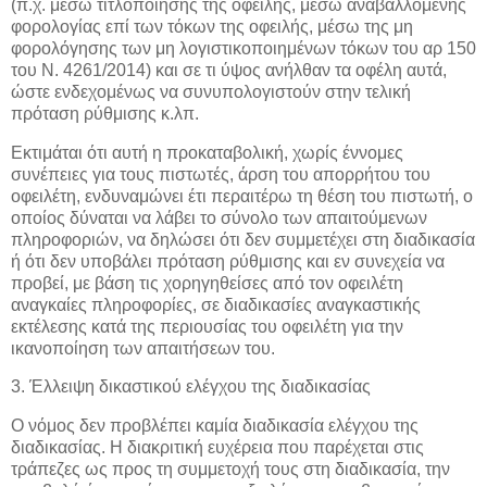
(π.χ. μέσω τιτλοποίησης της οφειλής, μέσω αναβαλλόμενης
φορολογίας επί των τόκων της οφειλής, μέσω της μη
φορολόγησης των μη λογιστικοποιημένων τόκων του αρ 150
του Ν. 4261/2014) και σε τι ύψος ανήλθαν τα οφέλη αυτά,
ώστε ενδεχομένως να συνυπολογιστούν στην τελική
πρόταση ρύθμισης κ.λπ.
Εκτιμάται ότι αυτή η προκαταβολική, χωρίς έννομες
συνέπειες για τους πιστωτές, άρση του απορρήτου του
οφειλέτη, ενδυναμώνει έτι περαιτέρω τη θέση του πιστωτή, ο
οποίος δύναται να λάβει το σύνολο των απαιτούμενων
πληροφοριών, να δηλώσει ότι δεν συμμετέχει στη διαδικασία
ή ότι δεν υποβάλει πρόταση ρύθμισης και εν συνεχεία να
προβεί, με βάση τις χορηγηθείσες από τον οφειλέτη
αναγκαίες πληροφορίες, σε διαδικασίες αναγκαστικής
εκτέλεσης κατά της περιουσίας του οφειλέτη για την
ικανοποίηση των απαιτήσεων του.
3. Έλλειψη δικαστικού ελέγχου της διαδικασίας
Ο νόμος δεν προβλέπει καμία διαδικασία ελέγχου της
διαδικασίας. Η διακριτική ευχέρεια που παρέχεται στις
τράπεζες ως προς τη συμμετοχή τους στη διαδικασία, την