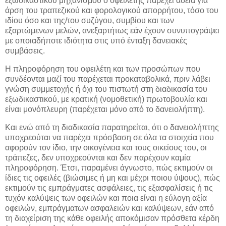
εξωδικαστικού μηχανισμού ο οφειλέτης παρέχει άδεια για
άρση του τραπεζικού και φορολογικού απορρήτου, τόσο του
ιδίου όσο και της/του συζύγου, συμβίου και των
εξαρτώμενων μελών, ανεξαρτήτως εάν έχουν συνυπογράψει
με οποιαδήποτε ιδιότητα στις υπό ένταξη δανειακές
συμβάσεις.
Η πληροφόρηση του οφειλέτη και των προσώπων που
συνδέονται μαζί του παρέχεται προκαταβολικά, πριν λάβει
γνώση συμμετοχής ή όχι του πιστωτή στη διαδικασία του
εξωδικαστικού, με κρατική (νομοθετική) πρωτοβουλία και
είναι μονόπλευρη (παρέχεται μόνο από το δανειολήπτη).
Και ενώ από τη διαδικασία παρατηρείται, ότι ο δανειολήπτης
υποχρεούται να παρέχει πρόσβαση σε όλα τα στοιχεία που
αφορούν τον ίδιο, την οικογένεια και τους οικείους του, οι
τράπεζες, δεν υποχρεούνται και δεν παρέχουν καμία
πληροφόρηση. Έτσι, παραμένει άγνωστο, πώς εκτιμούν οι
ίδιες τις οφειλές (βιώσιμες ή μη και μέχρι ποιου ύψους), πώς
εκτιμούν τις εμπράγματες ασφάλειες, τις εξασφαλίσεις ή τις
τυχόν καλύψεις των οφειλών και ποια είναι η εύλογη αξία
οφειλών, εμπράγματων ασφαλειών και καλύψεων, εάν από
τη διαχείριση της κάθε οφειλής αποκόμισαν πρόσθετα κέρδη