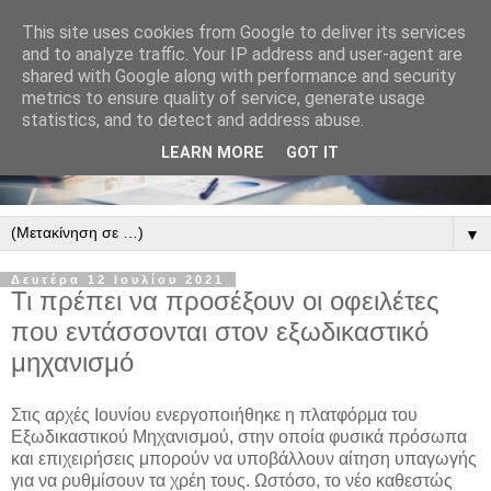
This site uses cookies from Google to deliver its services
and to analyze traffic. Your IP address and user-agent are
shared with Google along with performance and security
metrics to ensure quality of service, generate usage
statistics, and to detect and address abuse.
LEARN MORE
GOT IT
▼
Δευτέρα 12 Ιουλίου 2021
Τι πρέπει να προσέξουν οι οφειλέτες
που εντάσσονται στον εξωδικαστικό
μηχανισμό
Στις αρχές Ιουνίου ενεργοποιήθηκε η πλατφόρμα του
Eξωδικαστικού Mηχανισμού, στην οποία φυσικά πρόσωπα
και επιχειρήσεις μπορούν να υποβάλλουν αίτηση υπαγωγής
για να ρυθμίσουν τα χρέη τους. Ωστόσο, το νέο καθεστώς