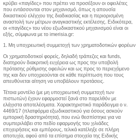
κρύβει «παγίδες» που πρέπει να προσέξουν οι οφειλέτες
που εντάσσονται στον μηχανισμό,
όπως η απουσία
δικαστικού ελέγχου της διαδικασίας και η περιορισμένη
αναστολή των μέτρων αναγκαστικής εκτέλεσης. Ειδικότερα,
οι «παγίδες» του νέου εξωδικαστικού μηχανισμού είναι οι
εξής, σύμφωνα με το imerisia.gr:
1. Μη υποχρεωτική συμμετοχή των χρηματοδοτικών φορέων
Οι χρηματοδοτικοί φορείς, δηλαδή τράπεζες και funds,
διατηρούν διακριτική ευχέρεια ως προς την υποβολή
πρότασης ρύθμισης οφειλών και ως προς το περιεχόμενο
της και δεν υποχρεούνται σε κάθε περίπτωση που τους
απευθύνεται αίτηση να υποβάλουν προτάσεις.
Τέτοια μοντέλο (με μη υποχρεωτική συμμετοχή των
πιστωτών) έχουν εφαρμοστεί ξανά στο παρελθόν με
ελάχιστα αποτελέσματα. Χαρακτηριστικό παράδειγμα ο ν.
4469/17 (πλατφόρμα εξωδικαστικού για όσους ασκούν
εμπορική δραστηριότητα), που ενώ θεσπίστηκε για να
συμπεριλάβει στο πεδίο εφαρμογής του χιλιάδες
επιχειρήσεις και εμπόρους, τελικά κατέληξε σε πλήρη
αποτυχία, αφού από τα επίσημα στοιχεία της Ειδικής