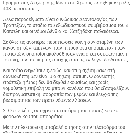
Γραμματείας Διαχείρισης Ιδιωτικού Χρέους εντάχθηκαν μόλις
433 περιπτώσεις.
Άλλα παραδείγματα είναι ο Κώδικας Δεοντολογίας των
Τραπεζών, το στάδιο του εξωδικαστικού συμβιβασμού του ν.
Κατσέλη και οι νόμοι Δένδια και Χατζηδάκη παλαιότερα.
Σε όλες τις ανωτέρω περιπτώσεις κοινή συνισταμένη των
κανονιστικών κειμένων ήταν η προαιρετική συμμετοχή των
πιστωτών, οι οποίοι ακολούθησαν ενιαία και συμφωνημένη
τακτική, την τακτική της αποχής από τις εν λόγω διαδικασίες.
Και τούτο εξηγείται ευχερώς, καθότι η σχέση δανειστή -
δανειολήπτη δεν είναι μια σχέση ισότιμη. Ο δανειστής
(τράπεζα ή fund) δεν θα δεχθεί εκουσίως και χωρίς
νομοθετική επιβολή να μπουν κανόνες που θα εξασφαλίζουν
διαπραγματευτική ισορροπία των μερών και έλεγχο της
βιωσιμότητας των προτεινόμενων λύσεων.
2. Ο οφειλέτης υποχρεούται σε άρση του τραπεζικού και
φορολογικού του απορρήτου
Με την ηλεκτρονική υποβολή αίτησης στην πλατφόρμα του