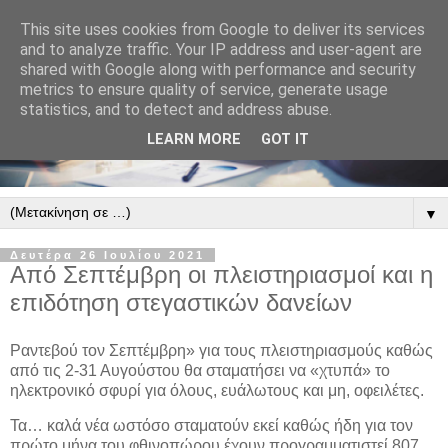
This site uses cookies from Google to deliver its services
and to analyze traffic. Your IP address and user-agent are
shared with Google along with performance and security
metrics to ensure quality of service, generate usage
statistics, and to detect and address abuse.
LEARN MORE
GOT IT
▼
Δευτέρα 26 Ιουλίου 2021
Από Σεπτέμβρη οι πλειστηριασμοί και η
επιδότηση στεγαστικών δανείων
Ραντεβού τον Σεπτέμβρη» για τους πλειστηριασμούς καθώς
από τις 2-31 Αυγούστου θα σταματήσει να «χτυπά» το
ηλεκτρονικό σφυρί για όλους, ευάλωτους και μη, οφειλέτες.
Τα… καλά νέα ωστόσο σταματούν εκεί καθώς ήδη για τον
πρώτο μήνα του φθινοπώρου έχουν προγραμματιστεί 807