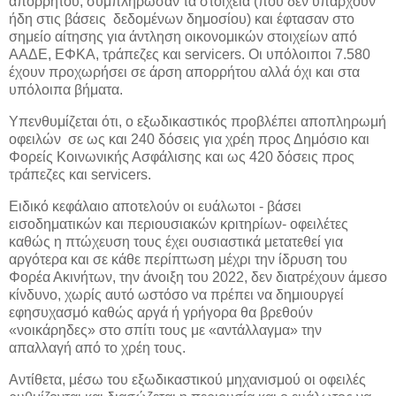
απορρήτου, συμπλήρωσαν τα στοιχεία (που δεν υπάρχουν
ήδη στις βάσεις δεδομένων δημοσίου) και έφτασαν στο
σημείο αίτησης για άντληση οικονομικών στοιχείων από
ΑΑΔΕ, ΕΦΚΑ, τράπεζες και servicers. Οι υπόλοιποι 7.580
έχουν προχωρήσει σε άρση απορρήτου αλλά όχι και στα
υπόλοιπα βήματα.
Υπενθυμίζεται ότι, ο εξωδικαστικός προβλέπει αποπληρωμή
οφειλών σε ως και 240 δόσεις για χρέη προς Δημόσιο και
Φορείς Κοινωνικής Ασφάλισης και ως 420 δόσεις προς
τράπεζες και servicers.
Ειδικό κεφάλαιο αποτελούν οι ευάλωτοι - βάσει
εισοδηματικών και περιουσιακών κριτηρίων- οφειλέτες
καθώς η πτώχευση τους έχει ουσιαστικά μετατεθεί για
αργότερα και σε κάθε περίπτωση μέχρι την ίδρυση του
Φορέα Ακινήτων, την άνοιξη του 2022, δεν διατρέχουν άμεσο
κίνδυνο, χωρίς αυτό ωστόσο να πρέπει να δημιουργεί
εφησυχασμό καθώς αργά ή γρήγορα θα βρεθούν
«νοικάρηδες» στο σπίτι τους με «αντάλλαγμα» την
απαλλαγή από το χρέη τους.
Αντίθετα, μέσω του εξωδικαστικού μηχανισμού οι οφειλές