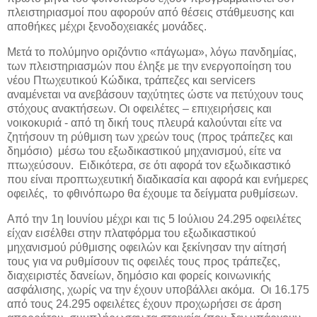
πλειστηριασμοί που αφορούν από θέσεις στάθμευσης και
αποθήκες μέχρι ξενοδοχειακές μονάδες.
Μετά το πολύμηνο οριζόντιο «πάγωμα», λόγω πανδημίας,
των πλειστηριασμών που έληξε με την ενεργοποίηση του
νέου Πτωχευτικού Κώδικα, τράπεζες και servicers
αναμένεται να ανεβάσουν ταχύτητες ώστε να πετύχουν τους
στόχους ανακτήσεων. Οι οφειλέτες – επιχειρήσεις και
νοικοκυριά - από τη δική τους πλευρά καλούνται είτε να
ζητήσουν τη ρύθμιση των χρεών τους (προς τράπεζες και
δημόσιο) μέσω του εξωδικαστικού μηχανισμού, είτε να
πτωχεύσουν. Ειδικότερα, σε ότι αφορά τον εξωδικαστικό
που είναι προπτωχευτική διαδικασία και αφορά και ενήμερες
οφειλές, το φθινόπωρο θα έχουμε τα δείγματα ρυθμίσεων.
Από την 1η Ιουνίου μέχρι και τις 5 Ιούλιου 24.295 οφειλέτες
είχαν εισέλθει στην πλατφόρμα του εξωδικαστικού
μηχανισμού ρύθμισης οφειλών και ξεκίνησαν την αίτησή
τους για να ρυθμίσουν τις οφειλές τους προς τράπεζες,
διαχειριστές δανείων, δημόσιο και φορείς κοινωνικής
ασφάλισης, χωρίς να την έχουν υποβάλλει ακόμα. Οι 16.175
από τους 24.295 οφειλέτες έχουν προχωρήσει σε άρση