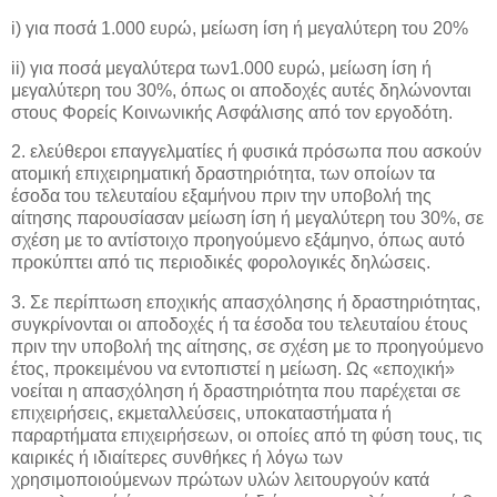
i) για ποσά 1.000 ευρώ, μείωση ίση ή μεγαλύτερη του 20%
ii) για ποσά μεγαλύτερα των1.000 ευρώ, μείωση ίση ή
μεγαλύτερη του 30%, όπως οι αποδοχές αυτές δηλώνονται
στους Φορείς Κοινωνικής Ασφάλισης από τον εργοδότη.
2. ελεύθεροι επαγγελματίες ή φυσικά πρόσωπα που ασκούν
ατομική επιχειρηματική δραστηριότητα, των οποίων τα
έσοδα του τελευταίου εξαμήνου πριν την υποβολή της
αίτησης παρουσίασαν μείωση ίση ή μεγαλύτερη του 30%, σε
σχέση με το αντίστοιχο προηγούμενο εξάμηνο, όπως αυτό
προκύπτει από τις περιοδικές φορολογικές δηλώσεις.
3. Σε περίπτωση εποχικής απασχόλησης ή δραστηριότητας,
συγκρίνονται οι αποδοχές ή τα έσοδα του τελευταίου έτους
πριν την υποβολή της αίτησης, σε σχέση με το προηγούμενο
έτος, προκειμένου να εντοπιστεί η μείωση. Ως «εποχική»
νοείται η απασχόληση ή δραστηριότητα που παρέχεται σε
επιχειρήσεις, εκμεταλλεύσεις, υποκαταστήματα ή
παραρτήματα επιχειρήσεων, οι οποίες από τη φύση τους, τις
καιρικές ή ιδιαίτερες συνθήκες ή λόγω των
χρησιμοποιούμενων πρώτων υλών λειτουργούν κατά