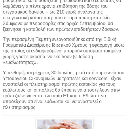
ρυθμίζονται και διασώζεται η περιουσία και ο ευάλωτος να
λαμβάνει για πέντε χρόνια επιδότηση της δόσης του
στεγαστικού δανείου – ως 210 ευρώ ανάλογα της
οικογενειακή κατάσταση- που αφορά πρώτη κατοικία.
Σύμφωνα με πληροφορίες στις αρχές Σεπτεμβρίου, θα
ξεκινήσει η καταβολή των πρώτων επιδοτήσεων δόσεων.
Την περασμένη Πέμπτη ενεργοποιήθηκε από την Ειδική
Γραμματεία Διαχείρισης Ιδιωτικού Χρέους η εφαρμογή μέσω
της οποίας οι ενδιαφερόμενοι μπορούν αυτοματοποιημένα,
χωρίς γραφειοκρατία να εκδίδουν βεβαίωση
«ευαλωτότητας».
Υπενθυμίζεται μέχρι τις 30 Ιουνίου, μετά από συμφωνία του
Υπουργείου Οικονομικών με τράπεζες και servicers, είχαν
ανασταλεί οι πλειστηριασμοί πρώτης κατοικίας για τους
ευάλωτους και οι πολίτες θα έπρεπε να αποστείλουν στην
τράπεζα/servicer το τελευταίο Ε1 και το Ε9 ώστε να
αποδείξουν ότι είναι ευάλωτοι και να ανασταλεί ο
πλειστηριασμός.