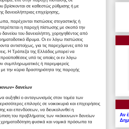
ου βρίσκονται σε καθεστώς ρύθμισης ή με
ς δανειολήπτριας επιχείρησης,
α, παρέχονται πιστώσεις στεγαστικής ή
επιτρέπεται η παροχή πίστωσης με σκοπό την
δανείου του δανειολήπτη, χορηγηθέντος από
χρηματοδοτικό ίδρυμα. Οι εν λόγω πιστώσεις
οντα αντιστοίχως, για τις παρεχόμενες από τα
σεις. Η Τράπεζα της Ελλάδος μπορεί να
ς προϋποθέσεις υπό τις οποίες οι εν λόγω
ούν συμπληρωματικές ή παρεμφερείς
με την κύρια δραστηριότητα της παροχής
κινων» δανείων
ι να αυξηθεί ο ανταγωνισμός στον τομέα των
ισσότερες επιλογές σε νοικοκυριά και επιχειρήσεις
ης και επενδύσεων, να διευκολυνθεί η
Αν έ
τώπιση του προβλήματος των «κόκκινων» δανείων
Δημό
 χρηματοδότηση φυσικά και νομικά πρόσωπα τα