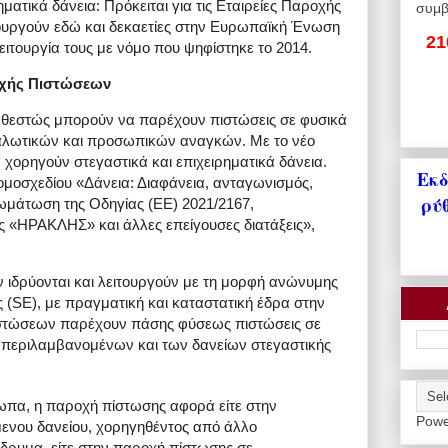
ματικά δάνεια: Πρόκειται για τις Εταιρείες Παροχής
συμβ
τουργούν εδώ και δεκαετίες στην Ευρωπαϊκή Ένωση
21
ειτουργία τους με νόμο που ψηφίστηκε το 2014.
ροχής Πιστώσεων
 καθεστώς μπορούν να παρέχουν πιστώσεις σε φυσικά
λωτικών και προσωπικών αναγκών. Με το νέο
 χορηγούν στεγαστικά και επιχειρηματικά δάνεια.
Εκδ
ομοσχεδίου «Δάνεια: Διαφάνεια, ανταγωνισμός,
ρύ
μάτωση της Οδηγίας (ΕΕ) 2021/2167,
 «ΗΡΑΚΛΗΣ» και άλλες επείγουσες διατάξεις»,
 ιδρύονται και λειτουργούν με τη μορφή ανώνυμης
ς (SE), με πραγματική και καταστατική έδρα στην
ιστώσεων παρέχουν πάσης φύσεως πιστώσεις σε
μπεριλαμβανομένων και των δανείων στεγαστικής
α, η παροχή πίστωσης αφορά είτε στην
Powe
ενου δανείου, χορηγηθέντος από άλλο
ίδρυμα, είτε στην παροχή πίστωσης σε