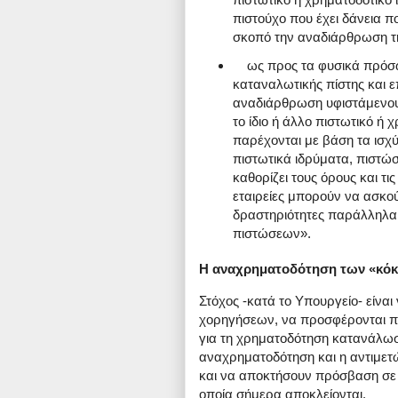
πιστούχο που έχει δάνεια π
σκοπό την αναδιάρθρωση τη
ως προς τα φυσικά πρόσωπ
καταναλωτικής πίστης και 
αναδιάρθρωση υφιστάμενου 
το ίδιο ή άλλο πιστωτικό ή 
παρέχονται με βάση τα ισχύ
πιστωτικά ιδρύματα, πιστώ
καθορίζει τους όρους και τι
εταιρείες μπορούν να ασκ
δραστηριότητες παράλληλα 
πιστώσεων».
Η αναχρηματοδότηση των «κόκ
Στόχος -κατά το Υπουργείο- είνα
χορηγήσεων, να προσφέρονται περ
για τη χρηματοδότηση κατανάλωσ
αναχρηματοδότηση και η αντιμε
και να αποκτήσουν πρόσβαση σε
οποία σήμερα αποκλείονται.