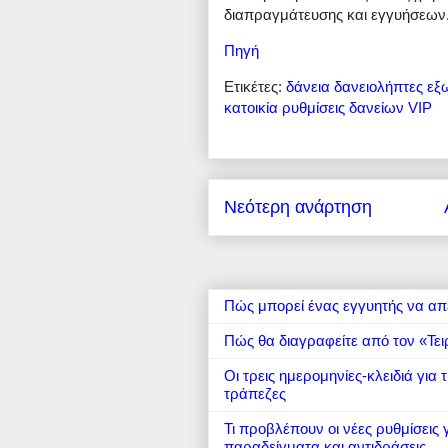
διαπραγμάτευσης και εγγυήσεων
Πηγή
Ετικέτες:
δάνεια
δανειολήπτες
εξ
κατοικία
ρυθμίσεις δανείων
VIP
Νεότερη ανάρτηση
Πώς μπορεί ένας εγγυητής να απ
Πώς θα διαγραφείτε από τον «Τει
Οι τρεις ημερομηνίες-κλειδιά για
τράπεζες
Τι προβλέπουν οι νέες ρυθμίσεις
παραδείγματα και αντιδράσεις