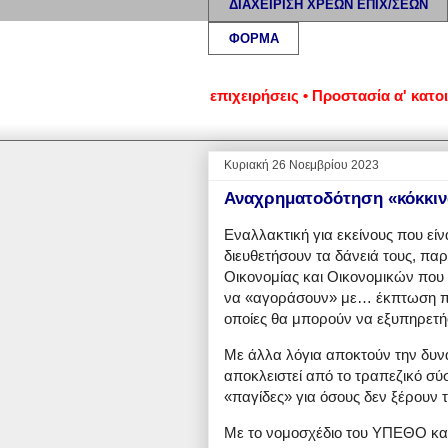
ΔΙΑΧΕΙΡΙΣΗ ΧΡΕΩΝ ΕΠΙΧ/ΣΕΩΝ
ΦΟΡΜΑ
μένα νοικοκυριά και επιχειρήσεις • Προστασία α' κατοικίας: 
Κυριακή 26 Νοεμβρίου 2023
Αναχρηματοδότηση «κόκκινω
Εναλλακτική για εκείνους που εί
διευθετήσουν τα δάνειά τους, πα
Οικονομίας και Οικονομικών που
να «αγοράσουν» με… έκπτωση παλ
οποίες θα μπορούν να εξυπηρετή
Με άλλα λόγια αποκτούν την δυνα
αποκλειστεί από το τραπεζικό σύσ
«παγίδες» για όσους δεν ξέρουν τ
Με το νομοσχέδιο του ΥΠΕΘΟ και