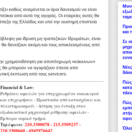
Μονό
ζει καθώς αναμένεται οι όροι δανεισμού να είναι
εξωδ
πιτόκια από αυτά της αγοράς. Οι εταιρείες αυτές θα
ταμε
άπεζα της Ελλάδος και υπό την αυστηρή εποπτεία
Προ
και 
όβλεψη για ίδρυση μη τραπεζικών Ιδρυμάτων, είναι
Σε ι
- θα δανείζουν ακόμη και τους αποκλεισμένους από
μηχα
αποκ
ευνο
ι την χρηματοδότηση για αποπληρωμή «κόκκινων»
Νέες
ες θα μπορούν να αγοράζουν έπειτα από
δάνε
τική έκπτωση από τους servicers.
Πώς
Financial & Law:
κατο
πλε
Ρυθμίσεις οφειλών για υπερχρεωμένα νοικοκυριά
και επιχειρήσεις - Προστασία από κατασχέσεις και
Πώς 
πλειστηριασμούς - Αίτηση για ένταξη στον
εμπό
εξωδικαστικό μηχανισμό ρύθμισης οφειλών -
στήν
Έμπειρο νομικό τμήμα.
οφει
Τηλέφωνα
210.3300078 - 215.5509237 -
:
Όλες
210.3300660 - 6945976642