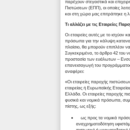
παρέχουν στεγαστικά και επιχειρη
Πιστώσεων (ΕΠΠ), οι οποίες λει
και στη χώρα μας επιτράπηκε η λ
Τι αλλάζει με τις Εταιρείες Πα
Οι εταιρείες αυτές με το ισχύον
πρόσωπα για την κάλυψη κατανα
πλαίσιο, θα μπορούν επιπλέον να
Συγκεκριμένα, το άρθρο 42 του ν
προστασία των ευάλωτων – Ενσω
επανεισαγωγή του προγράμματος
αναφέρει:
«Οι εταιρείες παροχής πιστώσεων
εταιρείας ή Ευρωπαϊκής Εταιρεία
Ελλάδα. Οι εταιρείες παροχής π
φυσικά και νομικά πρόσωπα, συ
πίστης, ως εξής:
ως προς τα νομικά πρόσωπ
αναχρηματοδότηση υφιστάμ
πιστωτικό ή χρηματοδοτικό 