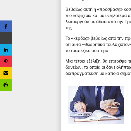
Βεβαίως αυτή η «πρόσβαση» κοστί
πιο «σφιχτοί» και με υψηλότερα ε
λειτουργούν με άδεια από την Τρ
της.
Το «κέρδος» βεβαίως από την πρ
ότι αυτά –θεωρητικά τουλάχιστον
το τραπεζικό σύστημα.
Μια τέτοια εξέλιξη, θα επιτρέψε
δανείων, τα οποία οι δανειολήπτ
διαπραγμάτευση με κάποια σημαν