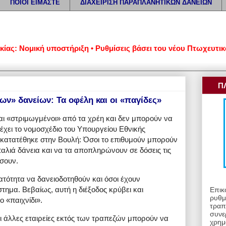
ΠΟΙΟΙ ΕΙΜΑΣΤΕ
ΔΙΑΧΕΙΡΙΣΗ ΠΑΡΑΠΛΑΝΗΤΙΚΩΝ ΔΑΝΕΙΩΝ
Νομική υποστήριξη • Ρυθμίσεις βάσει του νέου Πτωχευτικού Κώδ
Π
ν» δανείων: Τα οφέλη και οι «παγίδες»
ναι «στριμωγμένοι» από τα χρέη και δεν μπορούν να
ρέχει το νομοσχέδιο του Υπουργείου Εθνικής
 κατατέθηκε στην Βουλή: Όσοι το επιθυμούν μπορούν
ιά δάνεια και να τα αποπληρώνουν σε δόσεις τις
σουν.
τότητα να δανειοδοτηθούν και όσοι έχουν
τημα. Βεβαίως, αυτή η διέξοδος κρύβει και
Επικ
ρυθμ
ο «παιχνίδι».
τραπ
συνε
 άλλες εταιρείες εκτός των τραπεζών μπορούν να
χρημ