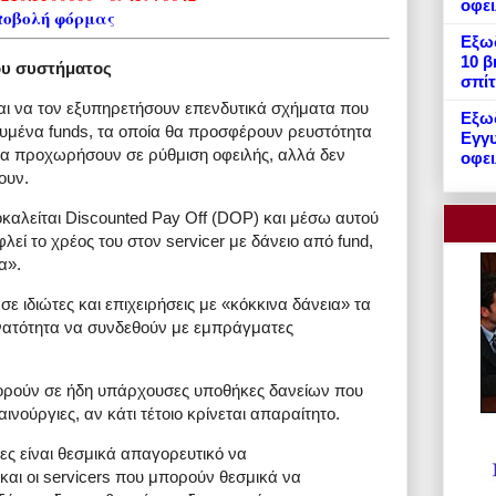
οφε
ποβολή φόρμας
Εξωδ
10 β
έου συστήματος
σπίτ
ι να τον εξυπηρετήσουν επενδυτικά σχήματα που
Εξωδ
κευμένα funds, τα οποία θα προσφέρουν ρευστότητα
Εγγυ
να προχωρήσουν σε ρύθμιση οφειλής, αλλά δεν
οφει
ουν.
καλείται Discounted Pay Off (DOP) και μέσω αυτού
λεί το χρέος του στον servicer με δάνειο από fund,
α».
σε ιδιώτες και επιχειρήσεις με «κόκκινα δάνεια» τα
υνατότητα να συνδεθούν με εμπράγματες
αφορούν σε ήδη υπάρχουσες υποθήκες δανείων που
καινούργιες, αν κάτι τέτοιο κρίνεται απαραίτητο.
ες είναι θεσμικά απαγορευτικό να
και οι servicers που μπορούν θεσμικά να