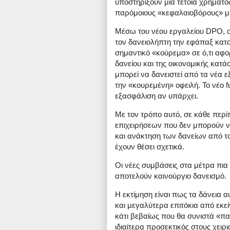
υποστηρίξουν μια τέτοια χρηματ
παρόμοιους «κεφαλαιοβόρους» μη
Μέσω του νέου εργαλείου DPO, ο 
τον δανειολήπτη την εφάπαξ καταβ
σημαντικό «κούρεμα» σε ό,τι αφο
δανείου και της οικονομικής κατ
μπορεί να δανειστεί από τα νέα 
την «κουρεμένη» οφειλή. Το νέο 
εξασφάλιση αν υπάρχει.
Με τον τρόπο αυτό, σε κάθε περί
επιχειρήσεων που δεν μπορούν ν
και ανάκτηση των δανείων από το
έχουν θέσει σχετικά.
Οι νέες συμβάσεις στα μέτρα πια 
αποτελούν καινούργιο δανεισμό.
Η εκτίμηση είναι πως τα δάνεια 
και μεγαλύτερα επιτόκια από εκεί
κάτι βεβαίως που θα συνιστά «παγ
ιδιαίτερα προσεκτικός στους χειρ