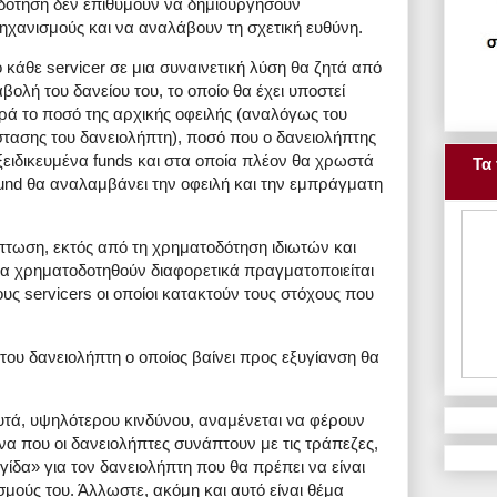
οδότηση δεν επιθυμούν να δημιουργήσουν
χανισμούς και να αναλάβουν τη σχετική ευθύνη.
κάθε servicer σε μια συναινετική λύση θα ζητά από
ολή του δανείου του, το οποίο θα έχει υποστεί
ρά το ποσό της αρχικής οφειλής (αναλόγως του
άστασης του δανειολήπτη), ποσό που ο δανειολήπτης
εξειδικευμένα funds και στα οποία πλέον θα χρωστά
Τα 
fund θα αναλαμβάνει την οφειλή και την εμπράγματη
πτωση, εκτός από τη χρηματοδότηση ιδιωτών και
α χρηματοδοτηθούν διαφορετικά πραγματοποιείται
υς servicers οι οποίοι κατακτούν τους στόχους που
του δανειολήπτη ο οποίος βαίνει προς εξυγίανση θα
αυτά, υψηλότερου κινδύνου, αναμένεται να φέρουν
να που οι δανειολήπτες συνάπτουν με τις τράπεζες,
ίδα» για τον δανειολήπτη που θα πρέπει να είναι
ισμούς του. Άλλωστε, ακόμη και αυτό είναι θέμα