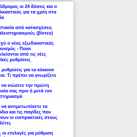
δρομος οι 24 δόσεις και ο
ικαστικός για τα χρέη στα
ία
στασία από κατασχέσεις
πλειστηριασμούς (βίντεο)
σχύ ο νέος εξωδικαστικός
νισμός - Ποιοι
λείονται από τις νέες
ϊκές ρυθμίσεις
 ρυθμίσεις για τα κόκκινα
ια: Τι πρέπει να γνωρίζετε
 να σώσετε την πρώτη
ικία σας πριν ή μετά τον
ιστηριασμό
να αντιμετωπίσετε τα
δια και τις παγίδες που
ουν οι εισπρακτικές στους
λέτες
 οι επιλογές για ρύθμιση