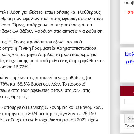
συμβ
21
λεί λύση για ιδιώτες, επιχειρήσεις και ελεύθερους
ρύθμιση των οφειλών τους προς εφορία, ασφαλιστικά
rvicers. Όμως, υπάρχουν και περιπτώσεις όπου
ς δανείων βάζουν «φρένο» στις αιτήσεις για ρύθμιση.
 της Έκθεσης προόδου του εξωδικαστικού
ιότητα η Γενική Γραμματεία Χρηματοπιστωτικού
Εκδ
Χρέους για τον μήνα Απρίλιο, το μέσο κούρεμα για
ρύ
ίες διαχείρισης μετά από ρυθμίσεις διαμορφώθηκε σε
σιο σε 16,72%.
κών φορέων στις προτεινόμενες ρυθμίσεις (σε
 79% και 68,5% βάσει οφειλών. Το ποσοστό
εων από τους οφειλέτες φτάνει στο 25% στις
στις διμερείς.
του υπουργείου Εθνικής Οικονομίας και Οικονομικών,
ράμηνο του 2024 οι αιτήσεις άγγιξαν τις 25.190
, καθώς στο αντίστοιχο διάστημα του 2023 είχαν
Powe