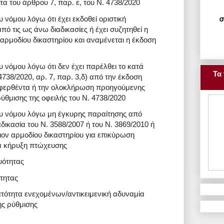
τα του άρθρου 7, παρ. ε, του Ν. 4738/2020
 νόμου λόγω ότι έχει εκδοθεί οριστική
ό τις ως άνω διαδικασίες ή έχει συζητηθεί η
 αρμοδίου δικαστηρίου και αναμένεται η έκδοση
 νόμου λόγω ότι δεν έχει παρέλθει το κατά
Τα 
4738/2020, αρ. 7, παρ. 3,δ) από την έκδοση
φερθέντα ή την ολοκλήρωση προηγούμενης
ρύθμισης της οφειλής του Ν. 4738/2020
ου νόμου λόγω μη έγκυρης παραίτησης από
δικασία του Ν. 3588/2007 ή του Ν. 3869/2010 ή
πιον αρμοδίου δικαστηρίου για επικύρωση
α κήρυξη πτώχευσης
υότητας
τητας
τότητα ενεχομένων/αντικειμενική αδυναμία
ης ρύθμισης