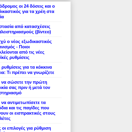
δρομος οι 24 δόσεις και ο
ικαστικός για τα χρέη στα
ία
στασία από κατασχέσεις
πλειστηριασμούς (βίντεο)
σχύ ο νέος εξωδικαστικός
νισμός - Ποιοι
λείονται από τις νέες
ϊκές ρυθμίσεις
 ρυθμίσεις για τα κόκκινα
ια: Τι πρέπει να γνωρίζετε
 να σώσετε την πρώτη
ικία σας πριν ή μετά τον
ιστηριασμό
να αντιμετωπίσετε τα
δια και τις παγίδες που
ουν οι εισπρακτικές στους
λέτες
 οι επιλογές για ρύθμιση