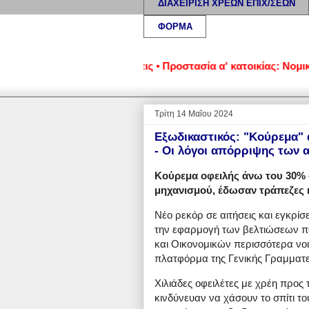
ΔΙΑΧΕΙΡΙΣΗ ΧΡΕΩΝ ΕΠΙΧ/ΣΕΩΝ
ΦΟΡΜΑ
κυριά και επιχειρήσεις • Προστασία α' κατοικίας: Νομική υποσ
Τρίτη 14 Μαΐου 2024
Εξωδικαστικός: "Κούρεμα" 
- Οι λόγοι απόρριψης των 
Κούρεμα οφειλής άνω του 30% 
μηχανισμού, έδωσαν τράπεζες κα
Νέο ρεκόρ σε αιτήσεις και εγκρί
την εφαρμογή των βελτιώσεων πο
και Οικονομικών περισσότερα νοι
πλατφόρμα της Γενικής Γραμματεί
Χιλιάδες οφειλέτες με χρέη προς 
κινδύνευαν να χάσουν το σπίτι τ