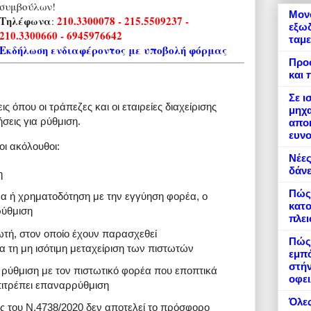
συμβούλων!
Μονό
Τηλέφωνα
210.3300078 - 215.5509237 -
:
εξωδ
210.3300660 - 6945976642
ταμε
Εκδήλωση ενδιαφέροντος με υποβολή φόρμας
Προ
και 
Σε ι
 όπου οι τράπεζες και οι εταιρείες διαχείρισης
μηχα
σεις για ρύθμιση.
αποκ
ευνο
οι ακόλουθοι:
Νέες
δάνε
η
Πώς
α ή χρηματοδότηση με την εγγύηση φορέα, ο
κατο
ρύθμιση
πλε
τή, στον οποίο έχουν παρασχεθεί
Πώς 
 τη μη ισότιμη μεταχείριση των πιστωτών
εμπό
στήν
ύθμιση με τον πιστωτικό φορέα που εποπτικά
οφει
πιτρέπει επαναρρύθμιση
Όλες
ς του Ν.4738/2020 δεν αποτελεί το πρόσφορο