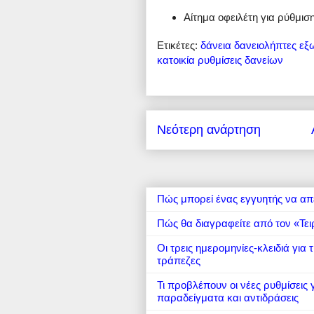
Αίτημα οφειλέτη για ρύθμισ
Ετικέτες:
δάνεια
δανειολήπτες
εξ
κατοικία
ρυθμίσεις δανείων
Νεότερη ανάρτηση
Πώς μπορεί ένας εγγυητής να απ
Πώς θα διαγραφείτε από τον «Τει
Οι τρεις ημερομηνίες-κλειδιά για
τράπεζες
Τι προβλέπουν οι νέες ρυθμίσεις
παραδείγματα και αντιδράσεις