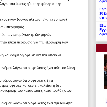
οφε
 λόγω του ύψους ή/και της φύσης αυτής
Εξωδ
10 β
σπίτ
εχομένων (συνοφειλετών ή/και εγγυητών)
Εξωδ
ς συμπεριφοράς
Εγγυ
οφει
εντός των επομένων τριών μηνών
ητα ή/και περιουσία για την εξόφληση των
η και ενήμερη οφειλή για την οποία δεν
 νόμου λόγω ότι ο οφειλέτης έχει τεθεί σε λύση
 νόμου λόγω ότι ο οφειλέτης έχει
ερες οφειλές και δεν επικαλείται ή δεν
ικονομικής του κατάστασης κατά τουλάχιστον
 νόμου λόγω ότι ο οφειλέτης έχει αμετάκλητα