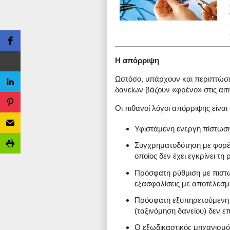
Η απόρριψη
Ωστόσο, υπάρχουν και περιπτώσεις
δανείων βάζουν «φρένο» στις αιτή
Οι πιθανοί λόγοι απόρριψης είναι 
Υφιστάμενη ενεργή πίστωσ
Συγχρηματοδότηση με φορέ
οποίος δεν έχει εγκρίνει τη 
Πρόσφατη ρύθμιση με πιστω
εξασφαλίσεις με αποτέλεσμα
Πρόσφατη εξυπηρετούμενη ρ
(ταξινόμηση δανείου) δεν ε
Ο εξωδικαστικός μηχανισμό