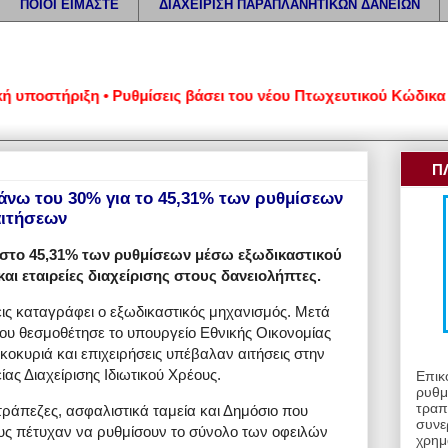
ΠΟΙΟΙ ΕΙΜΑΣΤΕ
ΔΙΑΧΕΙΡΙΣΗ ΠΑΡΑΠΛΑΝΗΤΙΚΩΝ ΔΑΝΕΙΩΝ
τήριξη • Ρυθμίσεις βάσει του νέου Πτωχευτικού Κώδικα • Αίτη
Π
άνω του 30% για το 45,31% των ρυθμίσεων
αιτήσεων
στο 45,31% των ρυθμίσεων μέσω εξωδικαστικού
ι εταιρείες διαχείρισης στους δανειολήπτες.
σεις καταγράφει ο εξωδικαστικός μηχανισμός. Mετά
υ θεσμοθέτησε το υπουργείο Εθνικής Οικονομίας
κοκυριά και επιχειρήσεις υπέβαλαν αιτήσεις στην
ας Διαχείρισης Ιδιωτικού Χρέους.
Επικ
ρυθμ
τραπ
τράπεζες, ασφαλιστικά ταμεία και Δημόσιο που
συνε
ους πέτυχαν να ρυθμίσουν το σύνολο των οφειλών
χρημ