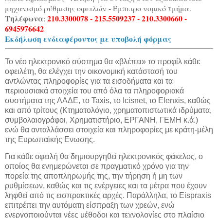
μηχανισμό ρύθμισης οφειλών - Έμπειρο νομικό τμήμα.
Τηλέφωνα
210.3300078 - 215.5509237 - 210.3300660 -
:
6945976642
Εκδήλωση ενδιαφέροντος με υποβολή φόρμας
Το νέο ηλεκτρονικό σύστημα θα «βλέπει» το προφίλ κάθε
οφειλέτη, θα ελέγχει την οικονομική κατάστασή του
αντλώντας πληροφορίες για τα εισοδήματα και τα
περιουσιακά στοιχεία του από όλα τα πληροφοριακά
συστήματα της ΑΑΔΕ, το Taxis, το Icisnet, το Elenxis, καθώς
και από τρίτους (Κτηματολόγιο, χρηματοπιστωτικά ιδρύματα,
συμβολαιογράφοι, Χρηματιστήριο, ΕΡΓΑΝΗ, ΓΕΜΗ κ.ά.)
ενώ θα ανταλλάσσει στοιχεία και πληροφορίες με κράτη-μέλη
της Ευρωπαϊκής Ενωσης.
Για κάθε οφειλή θα δημιουργηθεί ηλεκτρονικός φάκελος, ο
οποίος θα ενημερώνεται σε πραγματικό χρόνο για την
πορεία της αποπληρωμής της, την τήρηση ή μη των
ρυθμίσεων, καθώς και τις ενέργειες και τα μέτρα που έχουν
ληφθεί από τις εισπρακτικές αρχές. Παράλληλα, το Eispraxis
επιτρέπει την αυτόματη είσπραξη των χρεών, ενώ
ενεργοποιούνται νέες μέθοδοι και τεχνολογίες στο πλαίσιο