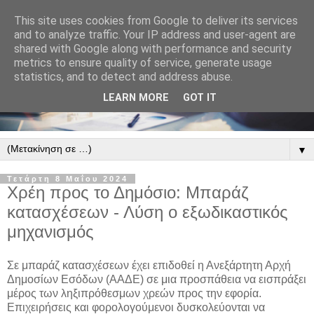
This site uses cookies from Google to deliver its services
and to analyze traffic. Your IP address and user-agent are
shared with Google along with performance and security
metrics to ensure quality of service, generate usage
statistics, and to detect and address abuse.
LEARN MORE
GOT IT
▼
Τετάρτη 8 Μαΐου 2024
Χρέη προς το Δημόσιο: Μπαράζ
κατασχέσεων - Λύση ο εξωδικαστικός
μηχανισμός
Σε μπαράζ κατασχέσεων έχει επιδοθεί η Ανεξάρτητη Αρχή
Δημοσίων Εσόδων (ΑΑΔΕ) σε μια προσπάθεια να εισπράξει
μέρος των ληξιπρόθεσμων χρεών προς την εφορία.
Επιχειρήσεις και φορολογούμενοι δυσκολεύονται να