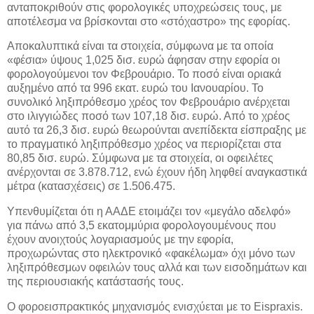
ανταποκριθούν στις φορολογικές υποχρεώσεις τους, με
αποτέλεσμα να βρίσκονται στο «στόχαστρο» της εφορίας.
Αποκαλυπτικά είναι τα στοιχεία, σύμφωνα με τα οποία
«φέσια» ύψους 1,025 δισ. ευρώ άφησαν στην εφορία οι
φορολογούμενοι τον Φεβρουάριο. Το ποσό είναι οριακά
αυξημένο από τα 996 εκατ. ευρώ του Ιανουαρίου. Το
συνολικό ληξιπρόθεσμο χρέος τον Φεβρουάριο ανέρχεται
στο ιλιγγιώδες ποσό των 107,18 δισ. ευρώ. Από το χρέος
αυτό τα 26,3 δισ. ευρώ θεωρούνται ανεπίδεκτα είσπραξης με
το πραγματικό ληξιπρόθεσμο χρέος να περιορίζεται στα
80,85 δισ. ευρώ. Σύμφωνα με τα στοιχεία, οι οφειλέτες
ανέρχονται σε 3.878.712, ενώ έχουν ήδη ληφθεί αναγκαστικά
μέτρα (κατασχέσεις) σε 1.506.475.
Υπενθυμίζεται ότι η ΑΑΔΕ ετοιμάζει τον «μεγάλο αδελφό»
για πάνω από 3,5 εκατομμύρια φορολογουμένους που
έχουν ανοιχτούς λογαριασμούς με την εφορία,
προχωρώντας στο ηλεκτρονικό «φακέλωμα» όχι μόνο των
ληξιπρόθεσμων οφειλών τους αλλά και των εισοδημάτων και
της περιουσιακής κατάστασής τους.
Ο φοροεισπρακτικός μηχανισμός ενισχύεται με το Eispraxis.