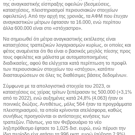
της αναγκαστικής είσπραξης οφειλών (δεσμεύσεις,
κατασχέσεις, πλειστηριασμοί περιουσιακών στοιχείων
οφειλετών). Από την αρχή της χρονιάς, τα ΑΦΜ που έτυχαν
αναγκαστικών μέτρων έφτασαν τα 16.000, ενώ περίπου
άλλα 600.000 είναι στο «στόχαστρο».
Να σημειωθεί ότι μέτρα αναγκαστικής εκτέλεσης είναι
κατασχέσεις τραπεζικών λογαριασμών κυρίως, οι οποίες και
φέτος αναμένεται ότι θα είναι ο βασικός μοχλός πίεσης προς
τους οφειλέτες και μάλιστα με αυτοματοποιημένες
διαδικασίες, αφού θα ελέγχεται κατά περίπτωση το προφίλ
των περιουσιακών στοιχείων του «στόχου», κατόπιν
διασταυρώσεων σε όλες τις διαθέσιμες βάσεις δεδομένων.
Σύμφωνα με τα απολογιστικά στοιχεία του 2023, οι
κατασχέσεις εις χείρας τρίτων ξεπέρασαν τις 500.000 (+3,1%
από το 2022), ενώ αυξημένες κατά 24,8% (4.063) ήταν οι
ποινικές διώξεις. Αντιθέτως, μόλις 564 ήταν τα προγράμματα
πλειστηριασμού, τα οποία κρίνονται ατελέσφορα, καθώς
συνήθως προηγούνται οι αντίστοιχες κινήσεις των
τραπεζών. Πάντως, για τον Φεβρουάριο το νέο
ληξιπρόθεσμο έφτασε το 1,025 δισ. ευρώ, ενώ πέρυσι την
ίδια περίοδο είχε φτάσει τα 996 εκατ. ευρώ (αύξηση 2,9%).