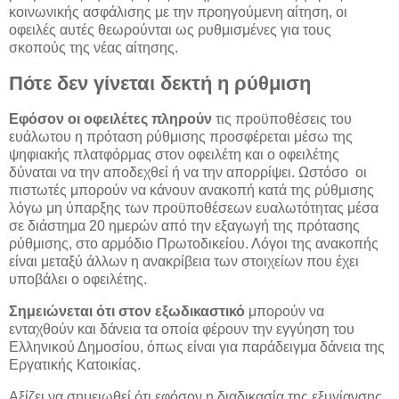
κοινωνικής ασφάλισης με την προηγούμενη αίτηση, οι
οφειλές αυτές θεωρούνται ως ρυθμισμένες για τους
σκοπούς της νέας αίτησης.
Πότε δεν γίνεται δεκτή η ρύθμιση
Εφόσον οι οφειλέτες πληρούν
τις προϋποθέσεις του
ευάλωτου η πρόταση ρύθμισης προσφέρεται μέσω της
ψηφιακής πλατφόρμας στον οφειλέτη και ο οφειλέτης
δύναται να την αποδεχθεί ή να την απορρίψει. Ωστόσο οι
πιστωτές μπορούν να κάνουν ανακοπή κατά της ρύθμισης
λόγω μη ύπαρξης των προϋποθέσεων ευαλωτότητας μέσα
σε διάστημα 20 ημερών από την εξαγωγή της πρότασης
ρύθμισης, στο αρμόδιο Πρωτοδικείου. Λόγοι της ανακοπής
είναι μεταξύ άλλων η ανακρίβεια των στοιχείων που έχει
υποβάλει ο οφειλέτης.
Σημειώνεται ότι στον εξωδικαστικό
μπορούν να
ενταχθούν και δάνεια τα οποία φέρουν την εγγύηση του
Ελληνικού Δημοσίου, όπως είναι για παράδειγμα δάνεια της
Εργατικής Κατοικίας.
Αξίζει να σημειωθεί ότι εφόσον η διαδικασία της εξυγίανσης