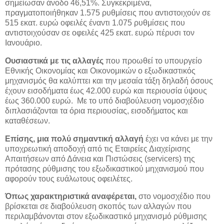
σημείωσαν άνοδο 46,51%. Συγκεκριμένα,
πραγματοποιήθηκαν 1.575 ρυθμίσεις που αντιστοιχούν σε
515 εκατ. ευρώ οφειλές έναντι 1.075 ρυθμίσεις που
αντιστοιχούσαν σε οφειλές 425 εκατ. ευρώ πέρυσι τον
Ιανουάριο.
Ουσιαστικά με τις αλλαγές
που προωθεί το υπουργείο
Εθνικής Οικονομίας και Οικονομικών ο εξωδικαστικός
μηχανισμός θα καλύπτει και την μεσαία τάξη δηλαδή όσους
έχουν εισοδήματα έως 42.000 ευρώ και περιουσία ύψους
έως 360.000 ευρώ. Με το υπό διαβούλευση νομοσχέδιο
διπλασιάζονται τα όρια περιουσίας, εισοδήματος και
καταθέσεων.
Επίσης, μια πολύ σημαντική αλλαγή
έχει να κάνει με την
υποχρεωτική αποδοχή από τις Εταιρείες Διαχείρισης
Απαιτήσεων από Δάνεια και Πιστώσεις (servicers) της
πρότασης ρύθμισης του εξωδικαστικού μηχανισμού που
αφορούν τους ευάλωτους οφειλέτες.
Όπως χαρακτηριστικά αναφέρεται,
στο νομοσχέδιο που
βρίσκεται σε διαβούλευση σκοπός των αλλαγών που
περιλαμβάνονται στον εξωδικαστικό μηχανισμό ρύθμισης