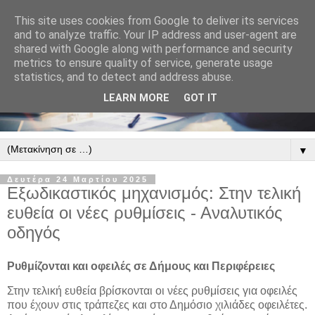
This site uses cookies from Google to deliver its services
and to analyze traffic. Your IP address and user-agent are
shared with Google along with performance and security
metrics to ensure quality of service, generate usage
statistics, and to detect and address abuse.
LEARN MORE
GOT IT
▼
Δευτέρα 24 Μαρτίου 2025
Εξωδικαστικός μηχανισμός: Στην τελική
ευθεία οι νέες ρυθμίσεις - Αναλυτικός
οδηγός
Ρυθμίζονται και οφειλές σε Δήμους και Περιφέρειες
Στην τελική ευθεία βρίσκονται οι νέες ρυθμίσεις για οφειλές
που έχουν στις τράπεζες και στο Δημόσιο χιλιάδες οφειλέτες.