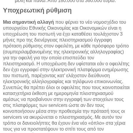
μέλη και πάνω: Από 180.000 στα 360.000 ευρώ.
Υποχρεωτική ρύθμιση
Μια σημαντική αλλαγή
που φέρνει το νέο νομοσχέδιο του
υπουργείου Εθνικής Οικονομίας και Οικονομικών είναι η
υποχρέωση του πιστωτή να έχει καταθέσει τουλάχιστον 3
μήνες προ της διενέργειας πλειστηριασμού έγγραφη
πρόταση ρύθμισης στον οφειλέτη, με κάθε πρόσφορο τρόπο
(συμπεριλαμβανομένης της ηλεκτρονικής αλληλογραφίας)
για την οφειλή για την οποία επισπεύδει τον
πλειστηριασμό. Η υποχρέωση δεν υφίσταται εάν ο οφειλέτης
δεν έχει εγγραφεί στην ηλεκτρονική πλατφόρμα ενημέρωσης
του πιστωτή, παρέχοντας κατ’ ελάχιστον διεύθυνση
ηλεκτρονικής αλληλογραφίας και τηλέφωνο επικοινωνίας.
Συνεπώς θα πρέπει όλοι οι οφειλέτες που τους κοινοποιείται
κατασχετήρια έκθεση με ημερομηνία πλειστηριασμού
αμέσως να προβαίνουν στην εγγραφή των στοιχείων τους
στις πλατφόρμες των servicers ώστε αν δεν τους
κοινοποιήσουν μέσα στην προθεσμία την πρότασή τους οι
servicers να ακυρώνεται ο πλειστηριασμός. Με αυτόν τον
τρόπο οι δανειολήπτες θα έχουν ένα νέο «όπλο» στα χέρια
τους για να προστατέψουν το σπίτι τους από τον