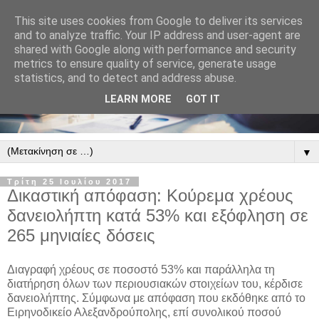
This site uses cookies from Google to deliver its services
and to analyze traffic. Your IP address and user-agent are
shared with Google along with performance and security
metrics to ensure quality of service, generate usage
statistics, and to detect and address abuse.
LEARN MORE
GOT IT
▼
Τρίτη 25 Ιουλίου 2017
Δικαστική απόφαση: Κούρεμα χρέους
δανειολήπτη κατά 53% και εξόφληση σε
265 μηνιαίες δόσεις
Διαγραφή χρέους σε ποσοστό 53% και παράλληλα τη
διατήρηση όλων των περιουσιακών στοιχείων του, κέρδισε
δανειολήπτης. Σύμφωνα με απόφαση που εκδόθηκε από το
Ειρηνοδικείο Αλεξανδρούπολης, επί συνολικού ποσού