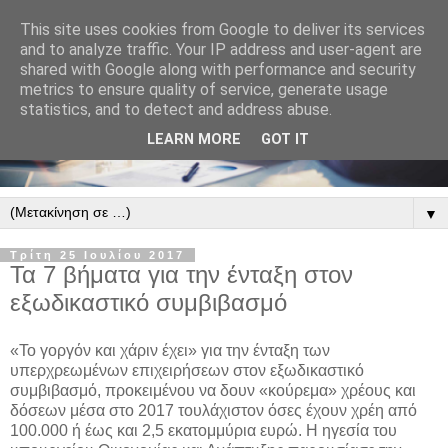
This site uses cookies from Google to deliver its services
and to analyze traffic. Your IP address and user-agent are
shared with Google along with performance and security
metrics to ensure quality of service, generate usage
statistics, and to detect and address abuse.
LEARN MORE
GOT IT
▼
Τρίτη 25 Ιουλίου 2017
Τα 7 βήματα για την ένταξη στον
εξωδικαστικό συμβιβασμό
«Το γοργόν και χάριν έχει» για την ένταξη των
υπερχρεωμένων επιχειρήσεων στον εξωδικαστικό
συμβιβασμό, προκειμένου να δουν «κούρεμα» χρέους και
δόσεων μέσα στο 2017 τουλάχιστον όσες έχουν χρέη από
100.000 ή έως και 2,5 εκατομμύρια ευρώ. Η ηγεσία του