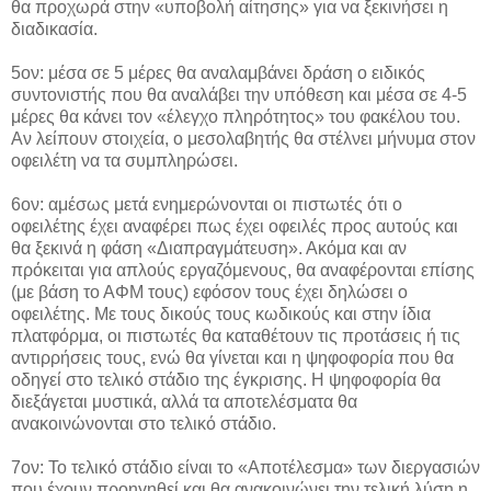
θα προχωρά στην «υποβολή αίτησης» για να ξεκινήσει η
διαδικασία.
5ον: μέσα σε 5 μέρες θα αναλαμβάνει δράση ο ειδικός
συντονιστής που θα αναλάβει την υπόθεση και μέσα σε 4-5
μέρες θα κάνει τον «έλεγχο πληρότητος» του φακέλου του.
Αν λείπουν στοιχεία, ο μεσολαβητής θα στέλνει μήνυμα στον
οφειλέτη να τα συμπληρώσει.
6ον: αμέσως μετά ενημερώνονται οι πιστωτές ότι ο
οφειλέτης έχει αναφέρει πως έχει οφειλές προς αυτούς και
θα ξεκινά η φάση «Διαπραγμάτευση». Ακόμα και αν
πρόκειται για απλούς εργαζόμενους, θα αναφέρονται επίσης
(με βάση το ΑΦΜ τους) εφόσον τους έχει δηλώσει ο
οφειλέτης. Με τους δικούς τους κωδικούς και στην ίδια
πλατφόρμα, οι πιστωτές θα καταθέτουν τις προτάσεις ή τις
αντιρρήσεις τους, ενώ θα γίνεται και η ψηφοφορία που θα
οδηγεί στο τελικό στάδιο της έγκρισης. Η ψηφοφορία θα
διεξάγεται μυστικά, αλλά τα αποτελέσματα θα
ανακοινώνονται στο τελικό στάδιο.
7ον: Το τελικό στάδιο είναι το «Αποτέλεσμα» των διεργασιών
που έχουν προηγηθεί και θα ανακοινώνει την τελική λύση η