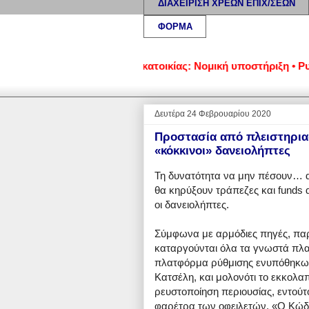
ΔΙΑΧΕΙΡΙΣΗ ΧΡΕΩΝ ΕΠΙΧ/ΣΕΩΝ
ΦΟΡΜΑ
ήσεις • Προστασία α' κατοικίας: Νομική υποστήριξη • Ρυθμίσει
Δευτέρα 24 Φεβρουαρίου 2020
Προστασία από πλειστηρια
«κόκκινοι» δανειολήπτες
Τη δυνατότητα να μην πέσουν… α
θα κηρύξουν τράπεζες και funds
οι δανειολήπτες.
Σύμφωνα με αρμόδιες πηγές, παρ
καταργούνται όλα τα γνωστά πλαί
πλατφόρμα ρύθμισης ενυπόθηκων 
Κατσέλη, και μολονότι το εκκολαπ
ρευστοποίηση περιουσίας, εντούτ
φαρέτρα των οφειλετών. «Ο Κώδικ