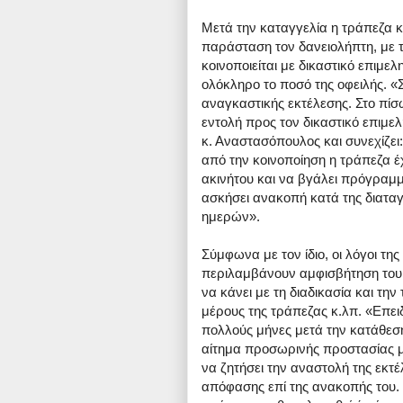
Μετά την καταγγελία η τράπεζα κα
παράσταση τον δανειολήπτη, με 
κοινοποιείται με δικαστικό επιμε
ολόκληρο το ποσό της οφειλής. «Σ
αναγκαστικής εκτέλεσης. Στο πί
εντολή προς τον δικαστικό επιμελ
κ. Αναστασόπουλος και συνεχίζε
από την κοινοποίηση η τράπεζα 
ακινήτου και να βγάλει πρόγραμ
ασκήσει ανακοπή κατά της διατα
ημερών».
Σύμφωνα με τον ίδιο, οι λόγοι τη
περιλαμβάνουν αμφισβήτηση του π
να κάνει με τη διαδικασία και τ
μέρους της τράπεζας κ.λπ. «Επει
πολλούς μήνες μετά την κατάθεσή
αίτημα προσωρινής προστασίας μ
να ζητήσει την αναστολή της εκτ
απόφασης επί της ανακοπής του. Β