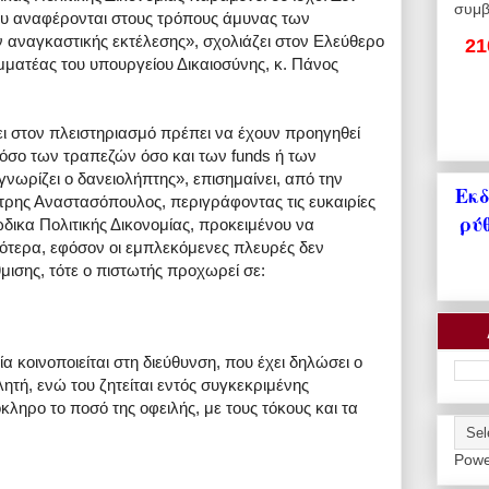
συμβ
 που αναφέρονται στους τρόπους άμυνας των
αναγκαστικής εκτέλεσης», σχολιάζει στον Ελεύθερο
21
μματέας του υπουργείου Δικαιοσύνης, κ. Πάνος
γει στον πλειστηριασμό πρέπει να έχουν προηγηθεί
όσο των τραπεζών όσο και των funds ή των
 γνωρίζει ο δανειολήπτης», επισημαίνει, από την
Εκδ
ήτρης Αναστασόπουλος, περιγράφοντας τις ευκαιρίες
ρύ
ικα Πολιτικής Δικονομίας, προκειμένου να
κότερα, εφόσον οι εμπλεκόμενες πλευρές δεν
ισης, τότε ο πιστωτής προχωρεί σε:
α κοινοποιείται στη διεύθυνση, που έχει δηλώσει ο
λητή, ενώ του ζητείται εντός συγκεκριμένης
ηρο το ποσό της οφειλής, με τους τόκους και τα
Powe