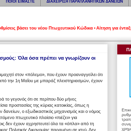
ΠΟΙΟΙ ΕΙΜΑΣΤΕ
ΔΙΑΧΕΙΡΙΣΗ ΠΑΡΑΠΛΑΝΗΤΙΚΩΝ ΔΑΝΕΙΩΝ
ς βάσει του νέου Πτωχευτικού Κώδικα • Αίτηση για ένταξη στο
Π
σμούς: Όλα όσα πρέπει να γνωρίζουν οι
μαχητί στον «πόλεμο», που έχουν προαναγγείλει ότι
 από την 1η Μαΐου με μπαράζ πλειστηριασμών, έχουν
ά το γεγονός ότι σε περίπου δύο μήνες
σια προστασίας της κύριας κατοικίας, όπως η
Επικ
δανείων, ο εξωδικαστικός μηχανισμός και ο νόμος
ρυθμ
τόμενο πτωχευτικό πλαίσιο «πιέζει» για
τραπ
οις δεν έχουν αχρηστευτεί όλα τα «όπλα» από τη
συνε
χρημ
ας Πολιτικής Δικονομίας παραμένει σε ισχύ. Δεν