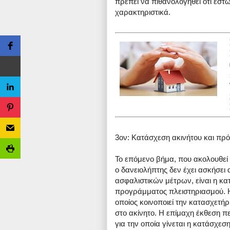
πρέπει να πιθανολογηθεί ότι έστω
χαρακτηριστικά.
3ον: Κατάσχεση ακινήτου και πρ
Το επόμενο βήμα, που ακολουθεί
ο δανειολήπτης δεν έχει ασκήσει 
ασφαλιστικών μέτρων, είναι η κα
προγράμματος πλειστηριασμού. Η 
οποίος κοινοποιεί την κατασχετή
στο ακίνητο. Η επίμαχη έκθεση πε
για την οποία γίνεται η κατάσχεσ