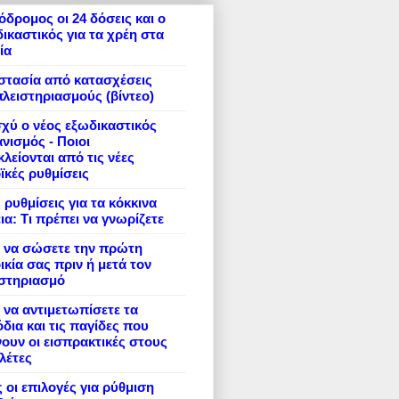
δρομος οι 24 δόσεις και ο
ικαστικός για τα χρέη στα
ία
στασία από κατασχέσεις
πλειστηριασμούς (βίντεο)
σχύ ο νέος εξωδικαστικός
νισμός - Ποιοι
λείονται από τις νέες
ϊκές ρυθμίσεις
 ρυθμίσεις για τα κόκκινα
ια: Τι πρέπει να γνωρίζετε
 να σώσετε την πρώτη
ικία σας πριν ή μετά τον
ιστηριασμό
να αντιμετωπίσετε τα
δια και τις παγίδες που
ουν οι εισπρακτικές στους
λέτες
 οι επιλογές για ρύθμιση