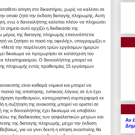
ταθέτει αίτηση στο δικαστήριο, χωρίς να καλέσει σε
την οποία ζητά την έκδοση διαταγής πληρωμής. Αυτή
λητή, ενώ ο δανειολήπτης καλείται πλέον να πληρώσει
το σημείο αυτό αρχίζει η διαδικασία της
σω μέρος της διαταγής πληρωμής επισυνάπτεται
ητή να ζητήσει το ποσό της οφειλής», υπογραμμίζει ο
ι: «Μετά την παρέλευση τριών εργάσιμων ημερών
έχει δικαίωμα να προχωρήσει σε κατάσχεση του
μα πλειστηριασμού. Ο δανειολήπτης μπορεί να
γής πληρωμής εντός προθεσμίας 15 εργάσιμων
ς ανακοπής είναι καθαρά νομικοί και μπορεί να
οσού της απαίτησης, τυπικούς λόγους σε ό,τι έχει
ην τήρηση προθεσμιών, καταχρηστική συμπεριφορά εκ
δή η συζήτηση της ανακοπής μπορεί να οριστεί σε
 της ο δανειολήπτης έχει δικαίωμα να υποβάλει
έσω της διαδικασίας των ασφαλιστικών μέτρων και
Αν έ
έλεσης της διαταγής πληρωμής, μέχρι την έκδοση
Δημό
εβαίως, για να γίνει δεκτή η αίτηση αναστολής θα