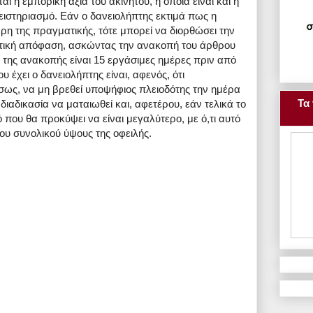
ι η εμπορική αξία του ακινήτου, η οποία είναι και η
ιστηριασμό. Εάν ο δανειολήπτης εκτιμά πως η
ρη της πραγματικής, τότε μπορεί να διορθώσει την
στική απόφαση, ασκώντας την ανακοπή του άρθρου
 της ανακοπής είναι 15 εργάσιμες ημέρες πριν από
 έχει ο δανειολήπτης είναι, αφενός, ότι
ίσως, να μη βρεθεί υποψήφιος πλειοδότης την ημέρα
Τα 
διαδικασία να ματαιωθεί και, αφετέρου, εάν τελικά το
ό που θα προκύψει να είναι μεγαλύτερο, με ό,τι αυτό
ου συνολικού ύψους της οφειλής.