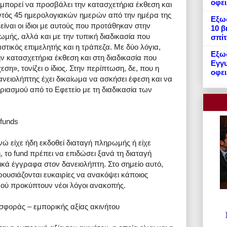
οφε
μπορεί να προσβάλει την κατασχετήρια έκθεση και
ντός 45 ημερολογιακών ημερών από την ημέρα της
Εξωδ
είναι οι ίδιοι με αυτούς που προτάθηκαν στην
10 β
μής, αλλά και με την τυπική διαδικασία που
σπίτ
στικός επιμελητής και η τράπεζα. Με δύο λόγια,
Εξωδ
 κατασχετήρια έκθεση και στη διαδικασία που
Εγγυ
η», τονίζει ο ίδιος. Στην περίπτωση, δε, που η
οφει
δανειολήπτης έχει δικαίωμα να ασκήσει έφεση και να
ριασμού από το Εφετείο με τη διαδικασία των
 funds
νώ είχε ήδη εκδοθεί διαταγή πληρωμής ή είχε
, το fund πρέπει να επιδώσει ξανά τη διαταγή
κά έγγραφα στον δανειολήπτη. Στο σημείο αυτό,
ουσιάζονται ευκαιρίες να ανακόψει κάποιος
φού προκύπτουν νέοι λόγοι ανακοπής.
σφοράς – εμπορικής αξίας ακινήτου