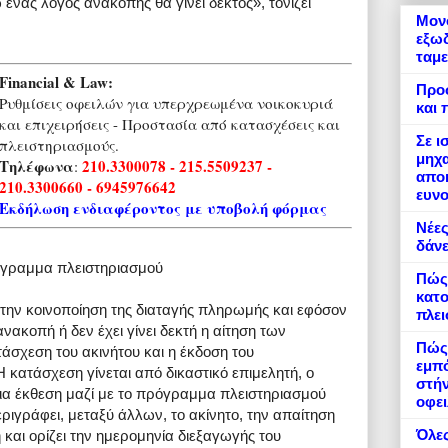
 ένας λόγος ανακοπής θα γίνει δεκτός», τονίζει
Μονό
εξωδ
ταμε
Financial & Law:
Προ
Ρυθμίσεις οφειλών για υπερχρεωμένα νοικοκυριά
και 
και επιχειρήσεις - Προστασία από κατασχέσεις και
Σε ι
πλειστηριασμούς.
μηχα
Τηλέφωνα
210.3300078 - 215.5509237 -
:
αποκ
210.3300660 - 6945976642
ευνο
Εκδήλωση ενδιαφέροντος με υποβολή φόρμας
Νέες
δάνε
όγραμμα πλειστηριασμού
Πώς
κατο
 την κοινοποίηση της διαταγής πληρωμής και εφόσον
πλε
ανακοπή ή δεν έχει γίνει δεκτή η αίτηση των
Πώς 
τάσχεση του ακινήτου και η έκδοση του
εμπό
κατάσχεση γίνεται από δικαστικό επιμελητή, ο
στήν
ρια έκθεση μαζί με το πρόγραμμα πλειστηριασμού
οφει
ριγράφει, μεταξύ άλλων, το ακίνητο, την απαίτηση
Όλες
η και ορίζει την ημερομηνία διεξαγωγής του