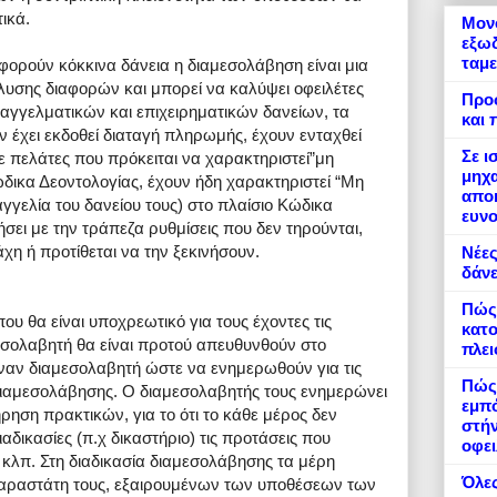
ικά.
Μονό
εξωδ
ταμε
φορούν κόκκινα δάνεια η διαμεσολάβηση είναι μια
λυσης διαφορών και μπορεί να καλύψει οφειλέτες
Προ
αγγελματικών και επιχειρηματικών δανείων, τα
και 
ν έχει εκδοθεί διαταγή πληρωμής, έχουν ενταχθεί
Σε ι
ε πελάτες που πρόκειται να χαρακτηριστεί”μη
μηχα
ώδικα Δεοντολογίας, έχουν ήδη χαρακτηριστεί “Μη
αποκ
γγελία του δανείου τους) στο πλαίσιο Κώδικα
ευνο
ει με την τράπεζα ρυθμίσεις που δεν τηρούνται,
άχη ή προτίθεται να την ξεκινήσουν.
Νέες
δάνε
Πώς
υ θα είναι υποχρεωτικό για τους έχοντες τις
κατο
εσολαβητή θα είναι προτού απευθυνθούν στο
πλε
έναν διαμεσολαβητή ώστε να ενημερωθούν για τις
Πώς 
 διαμεσολάβησης. Ο διαμεσολαβητής τους ενημερώνει
εμπό
ρηση πρακτικών, για το ότι το κάθε μέρος δεν
στήν
αδικασίες (π.χ δικαστήριο) τις προτάσεις που
οφει
κλπ. Στη διαδικασία διαμεσολάβησης τα μέρη
Όλες
 παραστάτη τους, εξαιρουμένων των υποθέσεων των