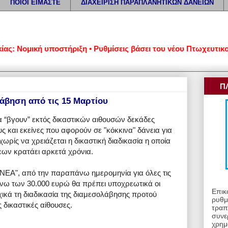
ΠΟΙΟΙ ΕΙΜΑΣΤΕ
ΔΙΑΧΕΙΡΙΣΗ ΠΑΡΑΠΛΑΝΗΤΙΚΩΝ ΔΑΝΕΙΩΝ
Νομική υποστήριξη • Ρυθμίσεις βάσει του νέου Πτωχευτικού Κώ
Π
λάβηση από τις 15 Μαρτίου
να “βγουν” εκτός δικαστικών αιθουσών δεκάδες
 και εκείνες που αφορούν σε "κόκκινα" δάνεια για
χωρίς να χρειάζεται η δικαστική διαδικασία η οποία
εων κρατάει αρκετά χρόνια.
ΝΕΑ", από την παραπάνω ημερομηνία για όλες τις
άνω των 30.000 ευρώ θα πρέπει υποχρεωτικά οι
Επικ
ικά τη διαδικασία της διαμεσολάβησης προτού
ρυθμ
 δικαστικές αίθουσες.
τραπ
συνε
χρημ