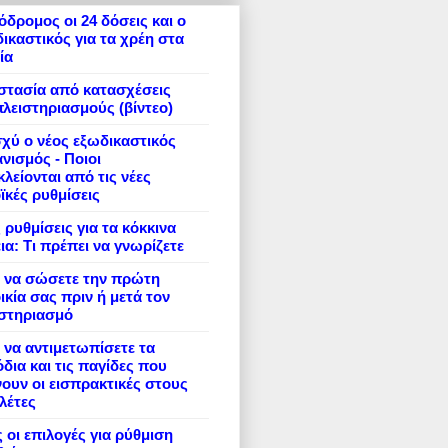
δρομος οι 24 δόσεις και ο
ικαστικός για τα χρέη στα
ία
στασία από κατασχέσεις
πλειστηριασμούς (βίντεο)
σχύ ο νέος εξωδικαστικός
νισμός - Ποιοι
λείονται από τις νέες
ϊκές ρυθμίσεις
 ρυθμίσεις για τα κόκκινα
ια: Τι πρέπει να γνωρίζετε
 να σώσετε την πρώτη
ικία σας πριν ή μετά τον
ιστηριασμό
να αντιμετωπίσετε τα
δια και τις παγίδες που
ουν οι εισπρακτικές στους
λέτες
 οι επιλογές για ρύθμιση