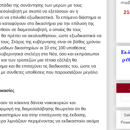
συμβ
 στάδιο της συνάντησης των μερών με τους
αμεσολαβητή με σκοπό να εξετάσουν αν η
21
ί να επιλυθεί εξωδικαστικά. Το επόμενο διάστημα οι
 καταφύγουν στο δικαστήριο για την επίλυση της
θούν σε διαμεσολαβητή, ο οποίος θα τους
υ θα πρέπει να ακολουθήσουν, ώστε εξωδικαστικά να
ους. Στόχος της κυβέρνησης είναι σε βάθος χρόνου
μόδιων δικαστηρίων οι 10 στις 100 υποθέσεις
Εκδ
υβερνητικά στελέχη στα Νέα, όσο και εκπρόσωποι
ρύ
και των τραπεζών μια τέτοια εξέλιξη θα
μα και θα επιταχύνει τις διαδικασίες του, ώστε να
ο με σύνθετες υποθέσεις που παρουσιάζουν μεγάλο
ικασίες
ρούν τα κόκκινα δάνεια νοικοκυριών και
ρμογή της διαμεσολάβησης θεωρείται ότι θα
καστηρίων και στην επιτάχυνση της έκδοσης
ρα λιμνάζουν περιμένοντας να εκδικαστούν ακόμα
Powe