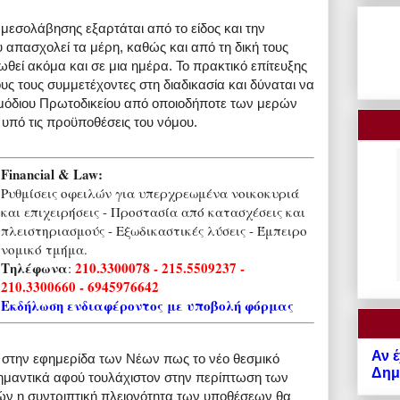
ιαμεσολάβησης εξαρτάται από το είδος και την
απασχολεί τα μέρη, καθώς και από τη δική τους
εί ακόμα και σε μια ημέρα. Το πρακτικό επίτευξης
 τους συμμετέχοντες στη διαδικασία και δύναται να
ρμόδιου Πρωτοδικείου από οποιοδήποτε των μερών
 υπό τις προϋποθέσεις του νόμου.
Financial & Law:
Ρυθμίσεις οφειλών για υπερχρεωμένα νοικοκυριά
και επιχειρήσεις - Προστασία από κατασχέσεις και
πλειστηριασμούς - Εξωδικαστικές λύσεις - Έμπειρο
νομικό τμήμα.
Τηλέφωνα
210.3300078 - 215.5509237 -
:
210.3300660 - 6945976642
Εκδήλωση ενδιαφέροντος με υποβολή φόρμας
Αν έ
 στην εφημερίδα των Νέων πως το νέο θεσμικό
Δημό
σημαντικά αφού τουλάχιστον στην περίπτωση των
ών η συντριπτική πλειονότητα των υποθέσεων θα