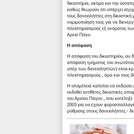
δικαστήρια, ακόμα και την ύστα
καθώς θεωρούν ότι υπάρχει ισχυρ
τους δανειολήπτες στη δικαστική 
νομιμοποίηση τους για να διενερ
πλειστηριασμούς εξ ονόματος των
Αρειο Πάγο.
Η απόφαση
Η απόφαση του δικαστηρίου, αν 
απόφαση τμήματος του ανωτάτου 
υπέρ των δανειοληπτών) είναι κρί
πλειστηριασμούς , άρα και τους δ
Η ολομέλεια καλείται να εκδώσε
εκδοθεί αντίθετες δικαστικές απο
του Αρείου Πάγου , που κατέληξε 
2003 για να έχουν φοροαπαλλαγέ
ρύθμισης στους δανειολήπτες - δ