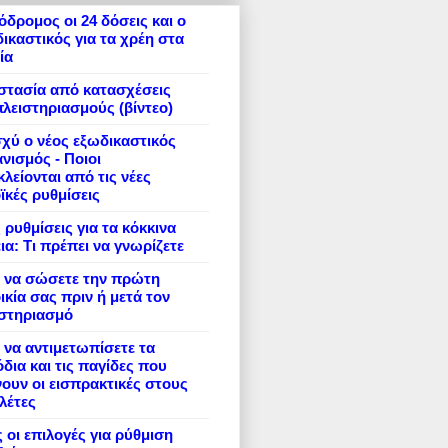
δρομος οι 24 δόσεις και ο
ικαστικός για τα χρέη στα
ία
στασία από κατασχέσεις
πλειστηριασμούς (βίντεο)
σχύ ο νέος εξωδικαστικός
νισμός - Ποιοι
λείονται από τις νέες
ϊκές ρυθμίσεις
 ρυθμίσεις για τα κόκκινα
ια: Τι πρέπει να γνωρίζετε
 να σώσετε την πρώτη
ικία σας πριν ή μετά τον
ιστηριασμό
να αντιμετωπίσετε τα
δια και τις παγίδες που
ουν οι εισπρακτικές στους
λέτες
 οι επιλογές για ρύθμιση