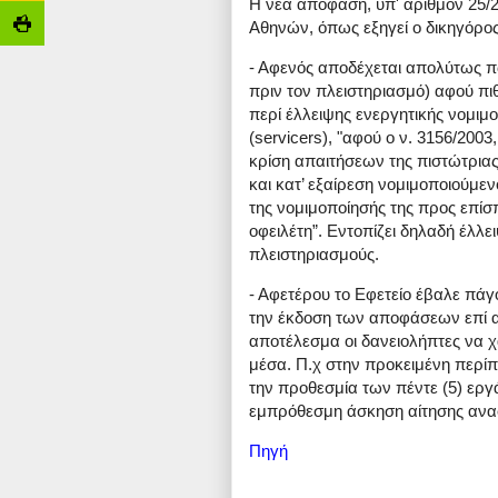
Η νέα απόφαση, υπ' αριθμόν 25/
Αθηνών, όπως εξηγεί ο δικηγόρος 
- Αφενός αποδέχεται απολύτως π
πριν τον πλειστηριασμό) αφού πιθ
περί έλλειψης ενεργητικής νομιμο
(servicers), "αφού ο ν. 3156/2003
κρίση απαιτήσεων της πιστώτριας 
και κατ’ εξαίρεση νομιμοποιούμεν
της νομιμοποίησής της προς επίσπ
οφειλέτη”. Εντοπίζει δηλαδή έλλε
πλειστηριασμούς.
- Αφετέρου το Εφετείο έβαλε πάγ
την έκδοση των αποφάσεων επί 
αποτέλεσμα οι δανειολήπτες να χ
μέσα. Π.χ στην προκειμένη περί
την προθεσμία των πέντε (5) εργ
εμπρόθεσμη άσκηση αίτησης ανα
Πηγή