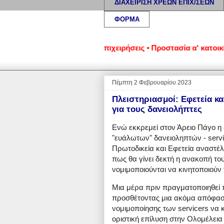
ΔΙΑΧΕΙΡΙΣΗ ΧΡΕΩΝ ΕΠΙΧ/ΣΕΩΝ
ΦΟΡΜΑ
μένα νοικοκυριά και επιχειρήσεις • Προστασία α' κατοικίας: Ν
Πέμπτη 2 Φεβρουαρίου 2023
Πλειστηριασμοί: Εφετεία κ
για τους δανειολήπτες
Ενώ εκκρεμεί στον Άρειο Πάγο η δ
"ευάλωτων" δανειοληπτών - serv
Πρωτοδικεία και Εφετεία αναστέ
πως θα γίνει δεκτή η ανακοπή του
νομιμοποιούνται να κινητοποιούν 
Μια μέρα πριν πραγματοποιηθεί 
προσθέτοντας μια ακόμα απόφαση
νομιμοποίησης των servicers να 
οριστική επίλυση στην Ολομέλεια