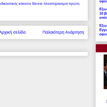
οφε
ωδικαστικός
κόκκινα δάνεια
πλειστηριασμοί
πρώτη
Εξωδ
10 β
σπίτ
Εξωδ
Εγγυ
Αρχική σελίδα
Παλαιότερη Ανάρτηση
οφει