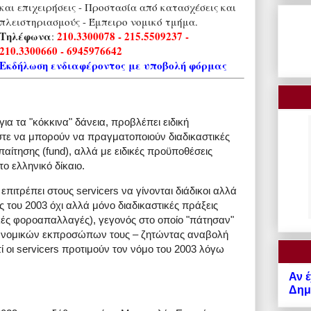
και επιχειρήσεις - Προστασία από κατασχέσεις και
πλειστηριασμούς - Έμπειρο νομικό τμήμα.
Τηλέφωνα
210.3300078 - 215.5509237 -
:
210.3300660 - 6945976642
Εκδήλωση ενδιαφέροντος με υποβολή φόρμας
για τα "κόκκινα" δάνεια, προβλέπει ειδική
στε να μπορούν να πραγματοποιούν διαδικαστικές
απαίτησης (fund), αλλά με ειδικές προϋποθέσεις
ο ελληνικό δίκαιο.
επιτρέπει στους servicers να γίνονται διάδικοι αλλά
 του 2003 όχι αλλά μόνο διαδικαστικές πράξεις
δικές φοροαπαλλαγές), γεγονός στο οποίο "πάτησαν"
ν νομικών εκπροσώπων τους – ζητώντας αναβολή
ί οι servicers προτιμούν τον νόμο του 2003 λόγω
Αν έ
Δημό