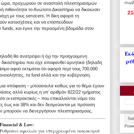
συμβ
τη ώρα, προχωρούν σε αναστολή πλειστηριασμών
ή πιθανότητα το Ανώτατο Δικαστήριο να δικαιώσει
21
μάχη με τους servicers. Η δίκη αφορά τη
γούν κατασχέσεις και να επισπεύδουν
 funds, και έγινε την περασμένη βδομάδα στον
Εκδ
δηλαδή θα ανατρέψει ή όχι την προηγούμενη
ρύ
δικαστηρίου που είχε αποφανθεί αρνητικά (δηλαδή
σιμο αφού εκτιμάται ότι αφορά περί τους 700.000
ανειολήπτες, τα fund αλλά και την κυβέρνηση.
ι μια απόφαση – μπούσουλα καθώς για το θέμα έχουν
φάσεις αλλά κυρίως η υπ' αριθμόν 822/22 τμήματος
ότι οι εισπρακτικές – που επικαλούνται νόμο του
ς έως και 38% και δεν δεσμεύονται με πρόταση
εν μπορούν να διενεργήσουν πλειστηριασμούς.
Financial & Law:
Powe
Ρυθμίσεις οφειλών για υπερχρεωμένα νοικοκυριά