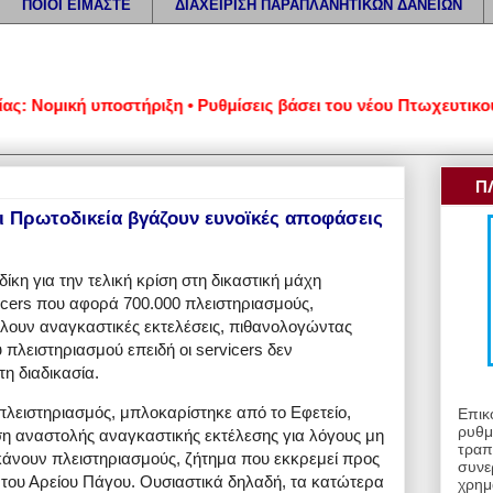
ΠΟΙΟΙ ΕΙΜΑΣΤΕ
ΔΙΑΧΕΙΡΙΣΗ ΠΑΡΑΠΛΑΝΗΤΙΚΩΝ ΔΑΝΕΙΩΝ
ομική υποστήριξη • Ρυθμίσεις βάσει του νέου Πτωχευτικού Κώδ
Π
αι Πρωτοδικεία βγάζουν ευνοϊκές αποφάσεις
ίκη για την τελική κρίση στη δικαστική μάχη
icers που αφορά 700.000 πλειστηριασμούς,
λλουν αναγκαστικές εκτελέσεις, πιθανολογώντας
 πλειστηριασμού επειδή οι servicers δεν
τη διαδικασία.
πλειστηριασμός, μπλοκαρίστηκε από το Εφετείο,
Επικ
ρυθμ
 αναστολής αναγκαστικής εκτέλεσης για λόγους μη
τραπ
κάνουν πλειστηριασμούς, ζήτημα που εκκρεμεί προς
συνε
 του Αρείου Πάγου. Ουσιαστικά δηλαδή, τα κατώτερα
χρημ