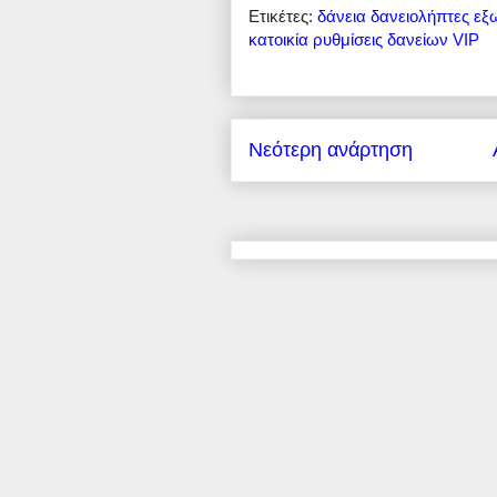
Ετικέτες:
δάνεια
δανειολήπτες
εξ
κατοικία
ρυθμίσεις δανείων
VIP
Νεότερη ανάρτηση