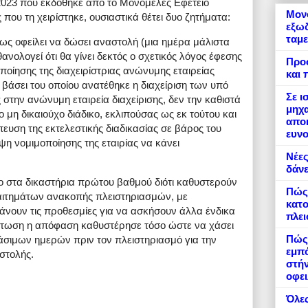
2023 που εκδόθηκε από το Μονομελές Εφετείο
Μονό
που τη χειρίστηκε, ουσιαστικά θέτει δυο ζητήματα:
εξωδ
ταμε
ως οφείλει να δώσει αναστολή (μια ημέρα μάλιστα
ανολογεί ότι θα γίνει δεκτός ο σχετικός λόγος έφεσης
Προ
ποίησης της διαχειρίστριας ανώνυμης εταιρείας
και 
, βάσει του οποίου ανατέθηκε η διαχείριση των υπό
Σε ι
στην ανώνυμη εταιρεία διαχείρισης, δεν την καθιστά
μηχα
ο μη δικαιούχο διάδικο, εκλιπούσας ως εκ τούτου και
αποκ
ευση της εκτελεστικής διαδικασίας σε βάρος του
ευνο
ιψη νομιμοποίησης της εταιρίας να κάνει
Νέες
δάνε
ο στα δικαστήρια πρώτου βαθμού διότι καθυστερούν
Πώς
αιτημάτων ανακοπής πλειστηριασμών, με
κατο
άνουν τις προθεσμίες για να ασκήσουν άλλα ένδικα
πλε
πτωση η απόφαση καθυστέρησε τόσο ώστε να χάσει
Πώς 
άσιμων ημερών πριν τον πλειστηριασμό για την
εμπό
στολής.
στήν
οφει
Όλες